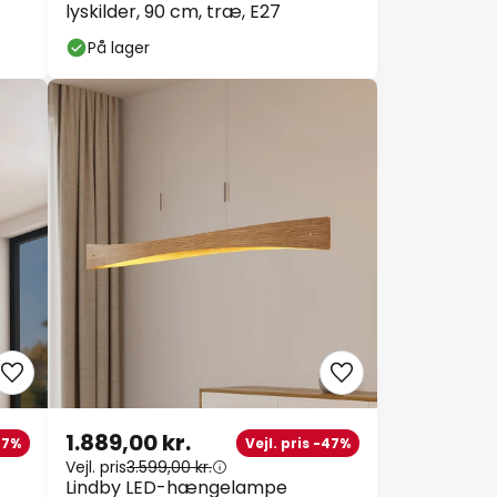
lyskilder, 90 cm, træ, E27
På lager
1.889,00 kr.
-57%
Vejl. pris -47%
Vejl. pris
3.599,00 kr.
Lindby LED-hængelampe