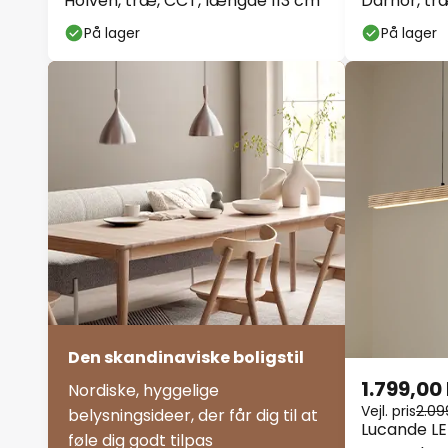
Holven, træ, CCT, længde 113 cm
Darnor, tr
På lager
På lager
Den skandinaviske boligstil
1.799,00 
Nordiske, hyggelige
Vejl. pris
2.09
belysningsideer, der får dig til at
Lucande 
føle dig godt tilpas