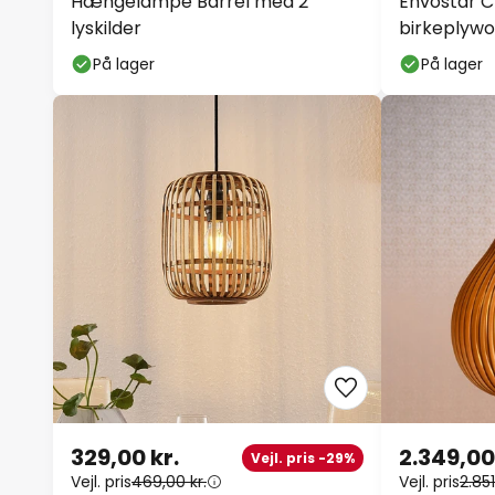
Hængelampe Barrel med 2
Envostar 
lyskilder
birkeplywoo
På lager
På lager
329,00 kr.
2.349,00
Vejl. pris -29%
Vejl. pris
469,00 kr.
Vejl. pris
2.851