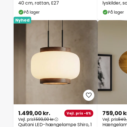
40 cm, rattan, E27
lyskilder, 
På lager
På lager
Nyhed
1.499,00 kr.
759,00 k
Vejl. pris -6%
Vejl. pris
1.599,00 kr.
Vejl. pris
849,
Quitani LED-hængelampe Shiro, 1
Hængelam