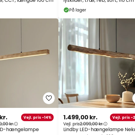
æ, CCT, længde 100 cm
lyskilder, træ, reb, sort, 116 cm
På lager
kr.
1.499,00 kr.
Vejl. pris -14%
Vejl. pris 
9,00 kr.
Vejl. pris
2.099,00 kr.
LED-hængelampe
Lindby LED-hængelampe Neka