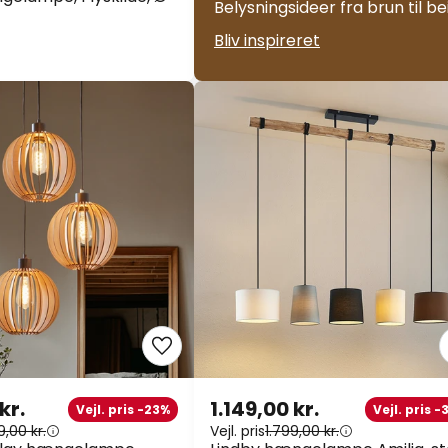
Belysningsideer fra brun til be
Bliv inspireret
kr.
1.149,00 kr.
Vejl. pris -23%
Vejl. pris 
9,00 kr.
Vejl. pris
1.799,00 kr.