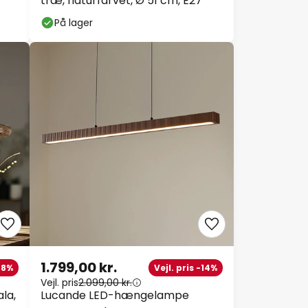
træ, naturfarvet, Ø 51 cm, E27
På lager
1.799,00 kr.
-28%
Vejl. pris -14%
Vejl. pris
2.099,00 kr.
la,
Lucande LED-hængelampe