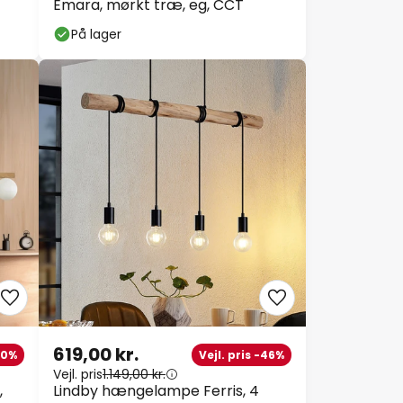
Emara, mørkt træ, eg, CCT
På lager
619,00 kr.
-10%
Vejl. pris -46%
Vejl. pris
1.149,00 kr.
,
Lindby hængelampe Ferris, 4