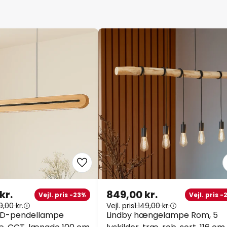
kr.
849,00 kr.
Vejl. pris -23%
Vejl. pris 
9,00 kr.
Vejl. pris
1.149,00 kr.
ED-pendellampe
Lindby hængelampe Rom, 5