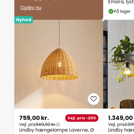
Emara, lys
Oplev nu
På lager
Nyhed
759,00 kr.
1.349,00 
Vejl. pris -20%
Vejl. pris
949,00 kr.
Vejl. pris
2.09
Lindby hængelampe Laverne, Ø
Lindby hæn