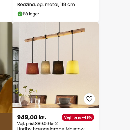
Beazina, eg, metal, 118 cm
På lager
949,00 kr.
Vejl. pris -49%
Vejl. pris
1.889,00 kr.
Lindby hængelampe Moscow ,