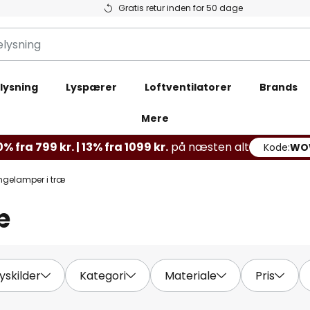
Gratis retur inden for 50 dage
lysning
Lyspærer
Loftventilatorer
Brands
Mere
% fra 799 kr. | 13% fra 1099 kr.
på næsten alt
Kode:
WO
gelamper i træ
æ
lyskilder
Kategori
Materiale
Pris