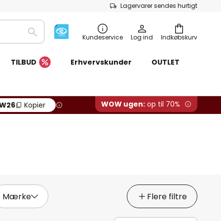
Lagervarer sendes hurtigt
Søg
Kundeservice
Log ind
Indkøbskurv
TILBUD
Erhvervskunder
OUTLET
WOW ugen:
op til 70%
W26
Kopier
Mærke
Flere filtre