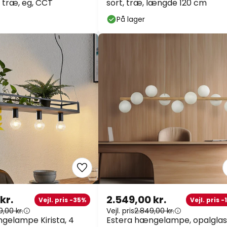
t træ, eg, CCT
sort, træ, længde 120 cm
På lager
kr.
2.549,00 kr.
Vejl. pris -35%
Vejl. pris 
9,00 kr.
Vejl. pris
2.849,00 kr.
gelampe Kirista, 4
Estera hængelampe, opalglas