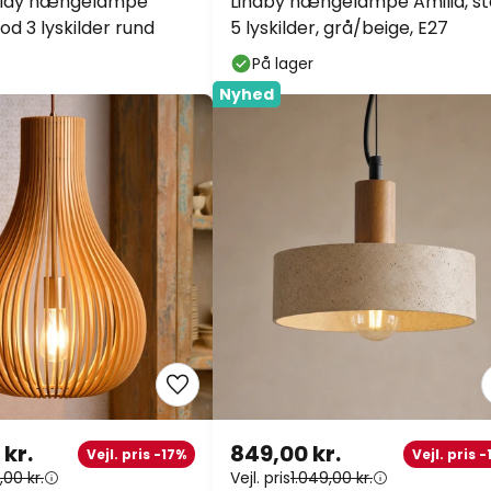
Clay hængelampe
Lindby hængelampe Amilia, st
d 3 lyskilder rund
5 lyskilder, grå/beige, E27
På lager
Nyhed
 kr.
849,00 kr.
Vejl. pris -17%
Vejl. pris 
,00 kr.
Vejl. pris
1.049,00 kr.