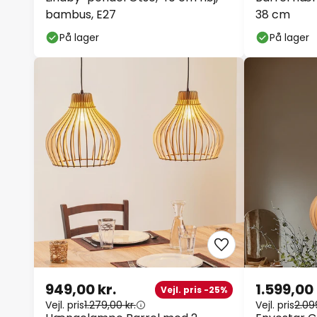
bambus, E27
38 cm
På lager
På lager
949,00 kr.
1.599,00 
Vejl. pris -25%
Vejl. pris
1.279,00 kr.
Vejl. pris
2.09