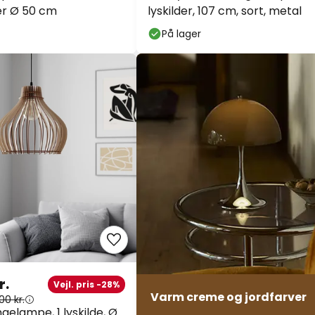
er Ø 50 cm
lyskilder, 107 cm, sort, metal
På lager
r.
Vejl. pris -28%
Varm creme og jordfarver
00 kr.
gelampe, 1 lyskilde, Ø