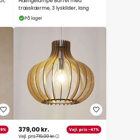
of,
Hængelampe Barrel med
træskærme, 3 lyskilder, lang
På lager
379,00 kr.
-19%
Vejl. pris -47%
Vejl. pris
719,00 kr.