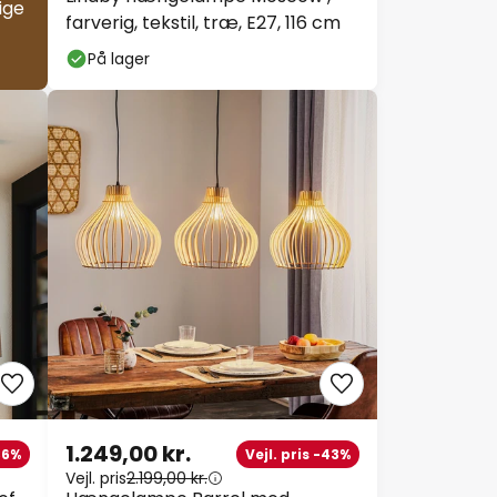
ige
farverig, tekstil, træ, E27, 116 cm
På lager
1.249,00 kr.
-36%
Vejl. pris -43%
Vejl. pris
2.199,00 kr.