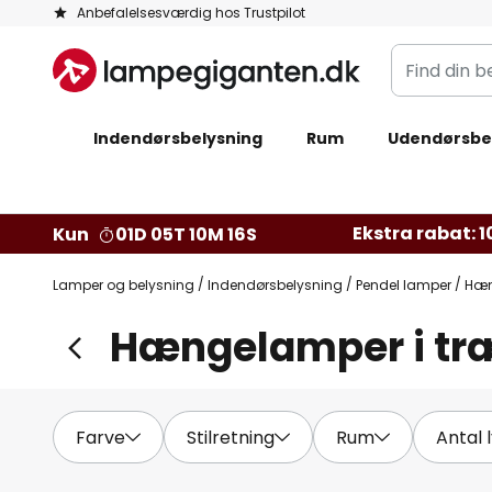
Skip
Anbefalelsesværdig hos Trustpilot
to
Find
Content
din
belysning
Indendørsbelysning
Rum
Udendørsbe
Ekstra rabat: 10
Kun
01D 05T 10M 14S
Lamper og belysning
Indendørsbelysning
Pendel lamper
Hæn
Hængelamper i tr
Farve
Stilretning
Rum
Antal 