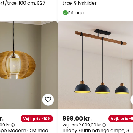
sort/træ, 100 cm, E27
træ, 9 lyskilder
På lager
r.
899,00 kr.
Vejl. pris -10%
Vejl. pris 
00 kr.
Vejl. pris
2.099,00 kr.
pe Modern C M med
Lindby Flurin hængelampe, 3