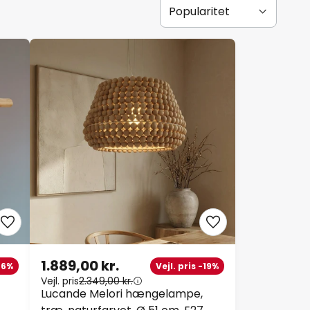
1.889,00 kr.
-26%
Vejl. pris -19%
Vejl. pris
2.349,00 kr.
Lucande Melori hængelampe,