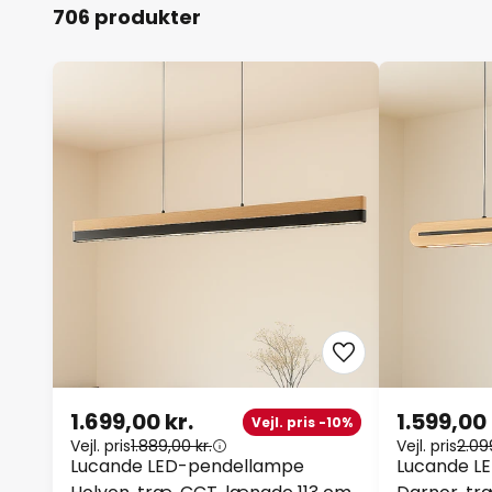
706 produkter
1.699,00 kr.
1.599,00 
Vejl. pris -10%
Vejl. pris
1.889,00 kr.
Vejl. pris
2.09
Lucande LED-pendellampe
Lucande L