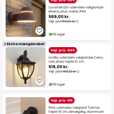
Vejl. pris -25%
Lucande LED-udendørs væglampe
Moena, brun, metal, IP44
569,00 kr.
Vejl. pris
759,00 kr.
På lager
+ Ekstra mængderabat
Vejl. pris -54%
Lindby udendørs væglampe Cerys,
sort, plast, højde 37 cm
519,00 kr.
Vejl. pris
1.149,00 kr.
På lager
Vejl. pris -5%
Prios udendørs vægspot Tulimar,
højde 15 cm, bevægelig, aluminium