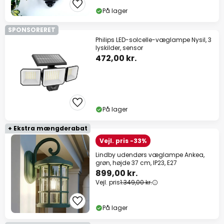
På lager
SPONSORERET
Philips LED-solcelle-væglampe Nysil, 3
lyskilder, sensor
472,00 kr.
På lager
+ Ekstra mængderabat
Vejl. pris -33%
Lindby udendørs væglampe Ankea,
grøn, højde 37 cm, IP23, E27
899,00 kr.
Vejl. pris
1.349,00 kr.
På lager