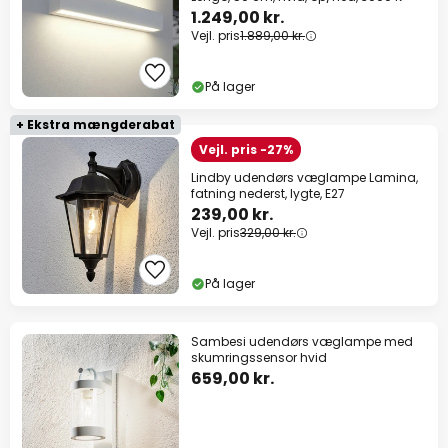
1.249,00 kr.
Vejl. pris
1.889,00 kr.
På lager
+ Ekstra mængderabat
Vejl. pris -27%
Lindby udendørs væglampe Lamina,
fatning nederst, lygte, E27
239,00 kr.
Vejl. pris
329,00 kr.
På lager
Sambesi udendørs væglampe med
skumringssensor hvid
659,00 kr.