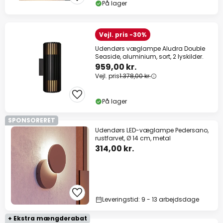
På lager
Vejl. pris -30%
Udendørs væglampe Aludra Double
Seaside, aluminium, sort, 2 lyskilder.
959,00 kr.
Vejl. pris
1.378,00 kr.
På lager
SPONSORERET
Udendørs LED-væglampe Pedersano,
rustfarvet, Ø 14 cm, metal
314,00 kr.
Leveringstid: 9 - 13 arbejdsdage
+ Ekstra mængderabat