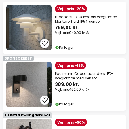
Vejl. pris -20%
Lucande LED-udendørs væglampe
Montaro, hvid, IP54, sensor
759,00 kr.
Vejl. pris
949,00 kr.
På lager
SPONSORERET
Vejl. pris -15%
Paulmann Capea udendørs LED-
væglampe med sensor
389,00 kr.
Vejl. pris
462,00 kr.
På lager
+ Ekstra mængderabat
Vejl. pris -50%