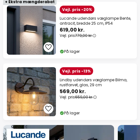
+ Ekstra mængderabat
Vejl. pris -20%
Lucande udendørs væglampe Bente,
antracit, bredde 25 cm, IP54
619,00 kr.
Vejl. pris
779,00 kr.
På lager
Vejl. pris -13%
Lindby udendørs væglampe Bilma,
rustfarvet, glas, 29 cm
569,00 kr.
Vejl. pris
659,00 kr.
På lager