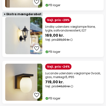
På lager
+ Ekstra mængderabat
Vejl. pris -29%
Lindby udendørs væglampe Nane,
lygte, saltvandsresistent, E27
169,00 kr.
Vejl. pris
239,00 kr.
På lager
Vejl. pris -24%
Lucande udendørs væglampe Ovaali,
glas, mørkegrå, IP65
719,00 kr.
Vejl. pris
949,00 kr.
På lager