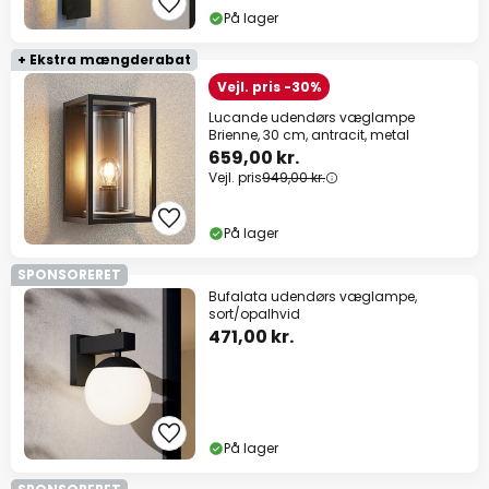
På lager
+ Ekstra mængderabat
Vejl. pris -30%
Lucande udendørs væglampe
Brienne, 30 cm, antracit, metal
659,00 kr.
Vejl. pris
949,00 kr.
På lager
SPONSORERET
Bufalata udendørs væglampe,
sort/opalhvid
471,00 kr.
På lager