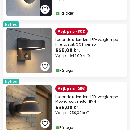
På lager
Nyhed
Vejl. pris -30%
Lucande udendørs LED-væglampe
Nirella, sort, CCT, sensor
659,00 kr.
Vejl. pris
949,00 kr.
På lager
Nyhed
Vejl. pris -25%
Lucande udendørs LED-væglampe
Moena, sort, metal, IP44
569,00 kr.
Vejl. pris
759,00 kr.
På lager