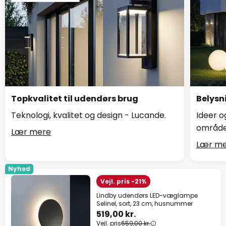
Topkvalitet til udendørs brug
Belysni
Teknologi, kvalitet og design - Lucande.
Ideer o
område
Lær mere
Lær me
Nyhed
Vejl. pris -21%
Lindby udendørs LED-væglampe
Selinel, sort, 23 cm, husnummer
519,00 kr.
Vejl. pris
659,00 kr.