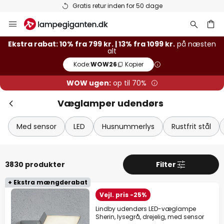
Lagervarer sendes hurtigt
Skip
to
Content
Ekstra rabat: 10% fra 799 kr. | 13% fra 1099 kr.
på næsten
Luk
Ekstra rabat
alt
Kode:
WOW26
Kopier
13% rabat
fra 1099 kr.
WOW ugen:
op til 70%
10% rabat
fra 799 kr.
Væglamper udendørs
på næsten alt*
Med sensor
LED
Husnummerlys
Rustfrit stål
Kode:
WOW26
Kopier
Spar nu
3830 produkter
Filter
*Ekskluderede producenter
+ Ekstra mængderabat
Vejl. pris -25%
Lindby udendørs LED-væglampe
Sherin, lysegrå, drejelig, med sensor