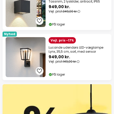
Tassnim, 2 lyskilder, antracit, IP65
949,00 kr.
Vejl. pris
1.349,00 kr.
På lager
Nyhed
Vejl. pris -17%
Lucande udendørs LED-væglampe
Lynx, 35,5 cm, sort, med sensor
949,00 kr.
Vejl. pris
1.149,00 kr.
På lager