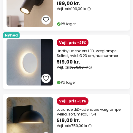
189,00 kr.
Vejl. pris
199,00 kr.
På lager
Nyhed
Vejl. pris -21%
Lindby udendørs LED-væglampe
Selinel, hvid, Ø 23 cm, husnummer
519,00 kr.
Vejl. pris
659,00 kr.
På lager
Vejl. pris -31%
Lucande LED-udendørs væglampe
Velira, sort, metal, IP54
519,00 kr.
Vejl. pris
759,00 kr.