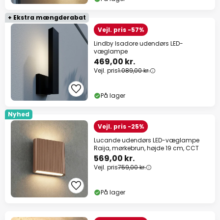
+ Ekstra mængderabat
Vejl. pris -57%
Lindby Isadore udendørs LED-
væglampe
469,00 kr.
Vejl. pris
1.089,00 kr.
På lager
Nyhed
Vejl. pris -25%
Lucande udendørs LED-væglampe
Raija, mørkebrun, højde 19 cm, CCT
569,00 kr.
Vejl. pris
759,00 kr.
På lager