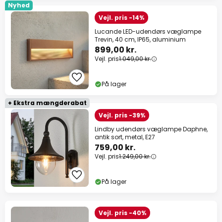
Nyhed
Vejl. pris -14%
Lucande LED-udendørs væglampe
Trevin, 40 cm, IP65, aluminium
899,00 kr.
Vejl. pris
1.049,00 kr.
På lager
+ Ekstra mængderabat
Vejl. pris -39%
Lindby udendørs væglampe Daphne,
antik sort, metal, E27
759,00 kr.
Vejl. pris
1.249,00 kr.
På lager
Vejl. pris -40%