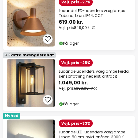
Vejl. pris -27%
Lucande LED-udendørs væglampe
Tabena, brun, IP44, CCT
619,00 kr.
Vejl. pris
849,00 kr.
På lager
+ Ekstra mængderabat
Vejl. pris -25%
Lucande udendørs væglampe Ferda,
sensorfatning nederst, antracit
1.049,00 kr.
Vejl. pris
1.399,00 kr.
På lager
Nyhed
Vejl. pris -33%
Lucande LED-udendørs væglampe
Lengo, 50 cm, hvid, op/ned, 3000 K