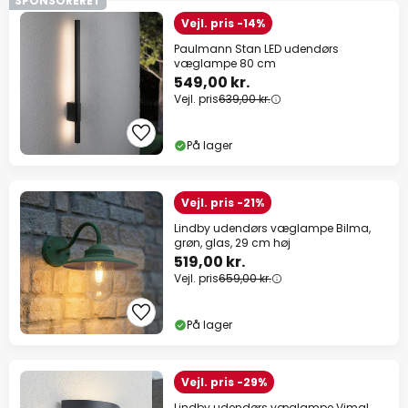
SPONSORERET
Vejl. pris -14%
Paulmann Stan LED udendørs
væglampe 80 cm
549,00 kr.
Vejl. pris
639,00 kr.
På lager
Vejl. pris -21%
Lindby udendørs væglampe Bilma,
grøn, glas, 29 cm høj
519,00 kr.
Vejl. pris
659,00 kr.
På lager
Vejl. pris -29%
Lindby udendørs væglampe Vimal,