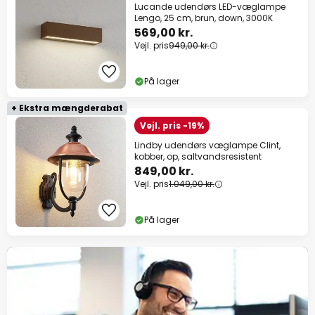
Lucande udendørs LED-væglampe
Lengo, 25 cm, brun, down, 3000K
569,00 kr.
Vejl. pris
949,00 kr.
På lager
+ Ekstra mængderabat
Vejl. pris -19%
Lindby udendørs væglampe Clint,
kobber, op, saltvandsresistent
849,00 kr.
Vejl. pris
1.049,00 kr.
På lager