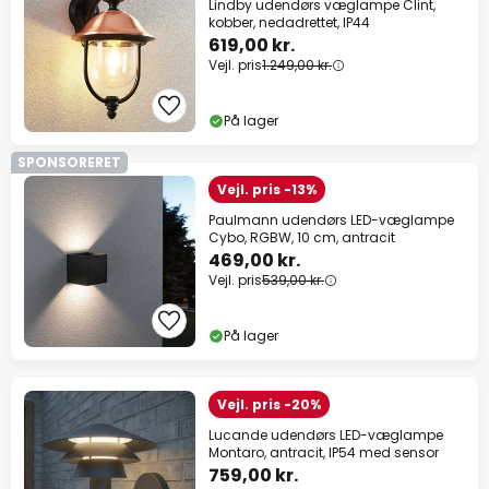
Lindby udendørs væglampe Clint,
kobber, nedadrettet, IP44
619,00 kr.
Vejl. pris
1.249,00 kr.
På lager
SPONSORERET
Vejl. pris -13%
Paulmann udendørs LED-væglampe
Cybo, RGBW, 10 cm, antracit
469,00 kr.
Vejl. pris
539,00 kr.
På lager
Vejl. pris -20%
Lucande udendørs LED-væglampe
Montaro, antracit, IP54 med sensor
759,00 kr.