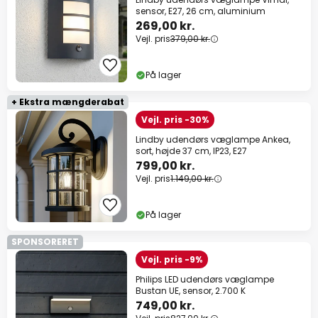
sensor, E27, 26 cm, aluminium
269,00 kr.
Vejl. pris
379,00 kr.
På lager
+ Ekstra mængderabat
Vejl. pris -30%
Lindby udendørs væglampe Ankea,
sort, højde 37 cm, IP23, E27
799,00 kr.
Vejl. pris
1.149,00 kr.
På lager
SPONSORERET
Vejl. pris -9%
Philips LED udendørs væglampe
Bustan UE, sensor, 2.700 K
749,00 kr.