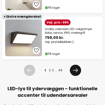
På lager
+ Ekstra mængderabat
Vejl. pris -39%
Lindby udendørs LED-væglampe
Abby, sensor, IP65, mørkegrå
759,00 kr.
Vejl. pris
1.249,00 kr.
På lager
Side
1
2
3
...
64
Forrige
Næste
LED-lys til ydervæggen - funktionelle
accenter til udendørsarealer