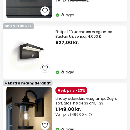
Vejl. pris
827,00 kr.
På lager
SPONSORERET
Philips LED udendørs væglampe
Bustan UE, sensor, 4.000 K
827,00 kr.
På lager
+ Ekstra mængderabat
Vejl. pris -23%
Lindby udendørs væglampe Zayn,
sort, glas, højde 33 cm, IP23
1.149,00 kr.
Vejl. pris
1.499,00 kr.
På lager