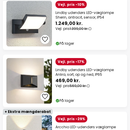
Vejl. pris -10%
Lindby udendørs LED-væglampe
Sherin, antracit, sensor, IP54
1.249,00 kr.
Vejl. pris
1.399,00 kr.
På lager
Vejl. pris -17%
Lindby udendørs LED-væglampe
Anlira, sort, op og ned, IP65
469,00 kr.
Vejl. pris
569,00 kr.
På lager
+ Ekstra mængderabat
Vejl. pris -29%
Arcchio LED-udendørs væglampe