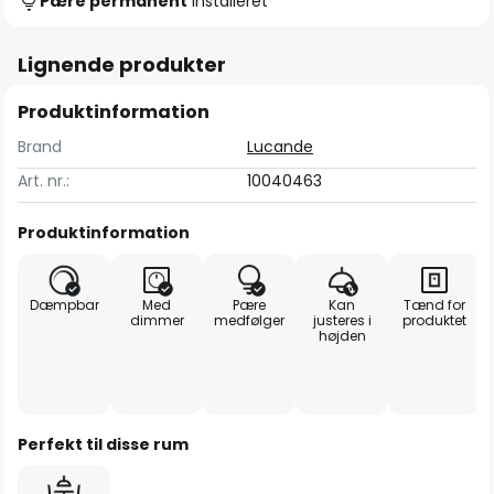
Pære permanent
installeret
Lignende produkter
Produktinformation
Brand
Lucande
Art. nr.:
10040463
Produktinformation
Dæmpbar
Med
Pære
Kan
Tænd for
dimmer
medfølger
justeres i
produktet
højden
Perfekt til disse rum