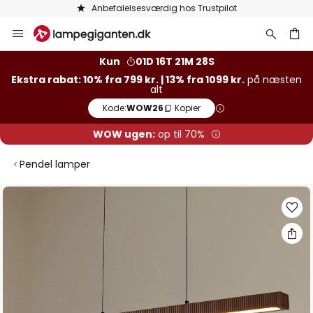
Anbefalelsesværdig hos Trustpilot
Skip
to
Content
Kun
01D 16T 21M 27S
Ekstra rabat: 10% fra 799 kr. | 13% fra 1099 kr.
på næsten
alt
Kode:
WOW26
Kopier
WOW ugen:
op til 70%
Pendel lamper
Gå
til
slutningen
af
billedgalleriet