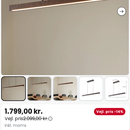
Gå
1.799,00 kr.
Vejl. pris -14%
til
Vejl. pris
2.099,00 kr.
starten
inkl. moms
af