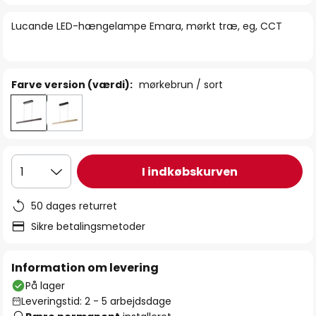
billedgalleriet
Lucande LED-hængelampe Emara, mørkt træ, eg, CCT
Farve version (værdi):
mørkebrun / sort
I indkøbskurven
1
50 dages returret
Sikre betalingsmetoder
Information om levering
På lager
Leveringstid: 2 - 5 arbejdsdage