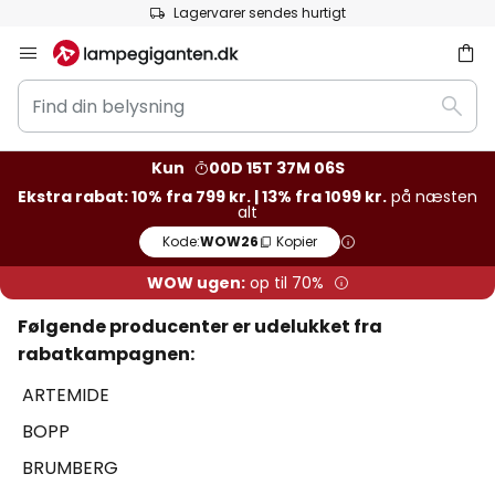
Lagervarer sendes hurtigt
Anbefale
Skip
to
Find
Content
Søg
din
belysning
Kun
00D 15T 37M 06S
Ekstra rabat: 10% fra 799 kr. | 13% fra 1099 kr.
på næsten
alt
Kode:
WOW26
Kopier
WOW ugen:
op til 70%
Følgende producenter er udelukket fra
rabatkampagnen:
ARTEMIDE
BOPP
BRUMBERG