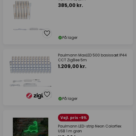
385,00 kr.
På lager
Paulmann MaxLED 500 basissæt IP44
CCT ZigBee 5m
1.209,00 kr.
På lager
Vejl. pris -9%
Paulmann LED-strip Neon Colorflex
USB 1 m grøn