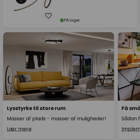
På lager
Lysstyrke til store rum
Få små 
Masser af plads - masser af muligheder!
Sådan f
Lær mere
Implem