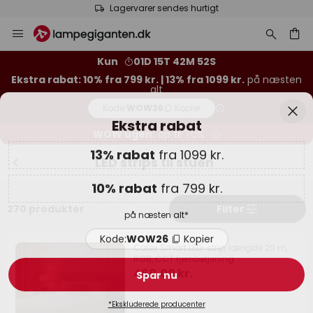
Lagervarer sendes hurtigt
Skip
Luk
Ekstra rabat
to
Content
13% rabat
fra 1099 kr.
Kun
01D 15T 42M 51S
Ekstra rabat: 10% fra 799 kr. | 13% fra 1099 kr.
på næsten
alt
10% rabat
fra 799 kr.
Kode:
WOW26
Kopier
på næsten alt*
WOW ugen:
op til 70%
Kode:
WOW26
Kopier
LED strips til stuen
Spar nu
270 produkter
Filter
*Ekskluderede producenter
Calex Smart LED-strip, længde 20 m,
RGB, CCT fjernbetjening
469,00 kr.