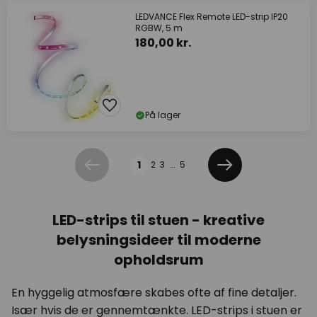
LEDVANCE Flex Remote LED-strip IP20
RGBW, 5 m
180,00 kr.
På lager
Side
1
2
3
...
5
Forrige
Næste
LED-strips til stuen - kreative
belysningsideer til moderne
opholdsrum
En hyggelig atmosfære skabes ofte af fine detaljer.
Især hvis de er gennemtænkte. LED-strips i stuen er