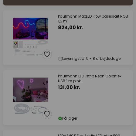
Paulmann MaxLED Flow basissæt RGB
1,5 m
824,00 kr.
Leveringstid: 5 - 8 arbejdsdage
Paulmann LED-strip Neon Colorflex
USB 1 m pink
131,00 kr.
På lager
LEDVANCE Flex Audio LED-strip IP20