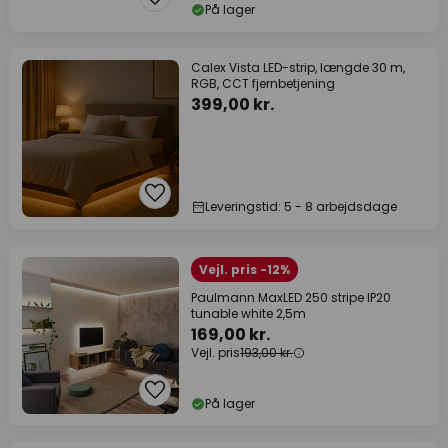
På lager
Calex Vista LED-strip, længde 30 m,
RGB, CCT fjernbetjening
399,00 kr.
Leveringstid: 5 - 8 arbejdsdage
Vejl. pris -12%
Paulmann MaxLED 250 stripe IP20
tunable white 2,5m
169,00 kr.
Vejl. pris
193,00 kr.
På lager