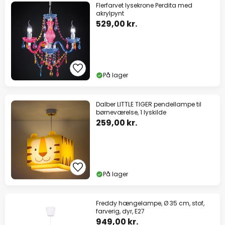
Flerfarvet lysekrone Perdita med
akrylpynt
529,00 kr.
På lager
Dalber LITTLE TIGER pendellampe til
børneværelse, 1 lyskilde
259,00 kr.
På lager
Freddy hængelampe, Ø 35 cm, stof,
farverig, dyr, E27
949,00 kr.