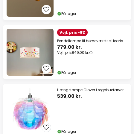
10% rabat
fra 799 kr.
På lager
på næsten alt*
Kode:
WOW26
Kopier
Vejl. pris -8%
Pendellampe til børneværelse Hearts
Spar nu
779,00 kr.
Vejl. pris
849,00 kr.
*Ekskluderede producenter
På lager
Hængelampe Clover i regnbuefarver
539,00 kr.
På lager