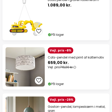
1.089,00 kr.
På lager
Vejl. pris -8%
Cats-pendel med print af kattemotiv
659,00 kr.
Vejl. pris
719,00 kr.
På lager
Vejl. pris -29%
Gaston-pendel, lampeskærm i metal,
grøn