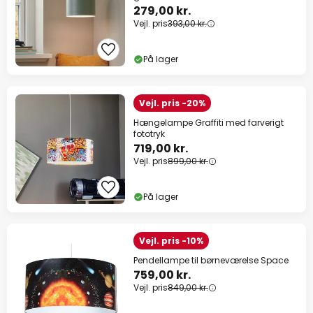
279,00 kr.
Vejl. pris
393,00 kr.
På lager
Vejl. pris -20%
Hængelampe Graffiti med farverigt
fototryk
719,00 kr.
Vejl. pris
899,00 kr.
På lager
Vejl. pris -10%
Pendellampe til børneværelse Space
759,00 kr.
Vejl. pris
849,00 kr.