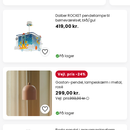
Dalber ROCKET pendellampe til
børneværelset, blå/gul
419,00 kr.
På lager
Vejl. pris -24%
Gaston-pendel, lampeskærm i metal,
rosé
299,00 kr.
Vejl. pris
393,00 kr.
På lager
Bodo pendel i gravemaskineform