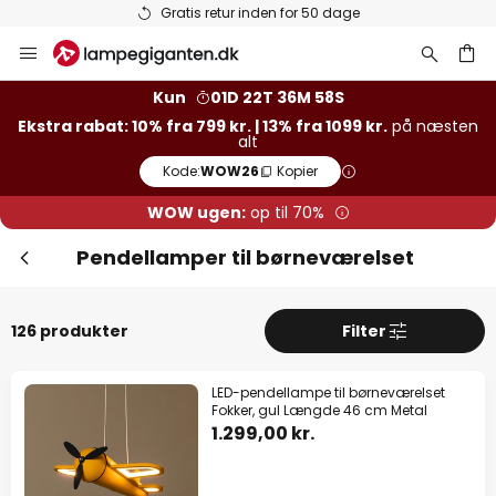
Lagervarer sendes hurtigt
Skip
to
Content
Kun
01D 22T 36M 56S
Ekstra rabat: 10% fra 799 kr. | 13% fra 1099 kr.
på næsten
alt
Kode:
WOW26
Kopier
WOW ugen:
op til 70%
Pendellamper til børneværelset
126 produkter
Filter
LED-pendellampe til børneværelset
Luk
Ekstra rabat
Fokker, gul Længde 46 cm Metal
1.299,00 kr.
13% rabat
fra 1099 kr.