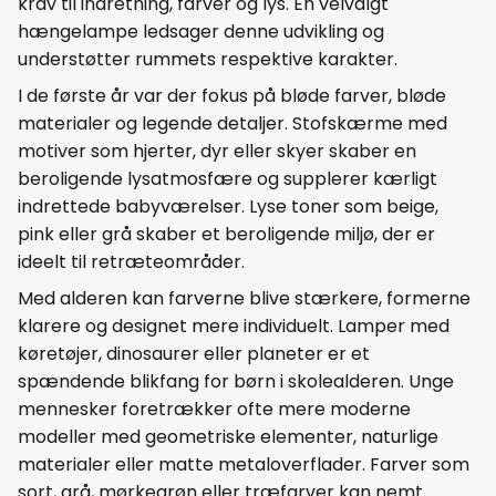
krav til indretning, farver og lys. En velvalgt
hængelampe ledsager denne udvikling og
understøtter rummets respektive karakter.
I de første år var der fokus på bløde farver, bløde
materialer og legende detaljer. Stofskærme med
motiver som hjerter, dyr eller skyer skaber en
beroligende lysatmosfære og supplerer kærligt
indrettede babyværelser. Lyse toner som beige,
pink eller grå skaber et beroligende miljø, der er
ideelt til retræteområder.
Med alderen kan farverne blive stærkere, formerne
klarere og designet mere individuelt. Lamper med
køretøjer, dinosaurer eller planeter er et
spændende blikfang for børn i skolealderen. Unge
mennesker foretrækker ofte mere moderne
modeller med geometriske elementer, naturlige
materialer eller matte metaloverflader. Farver som
sort, grå, mørkegrøn eller træfarver kan nemt