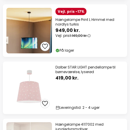
Vejl. pris -17%
Hængelampe Print L Himmel med
nordlys turkis
949,00 kr.
Vejl. pris
1.149,00 kr.
På lager
Dalber STAR LIGHT pendellampe til
børneværelse, lyserød
419,00 kr.
Leveringstid: 2 - 4 uger
Hængelampe 4117002 med
jungledyrsmotiver