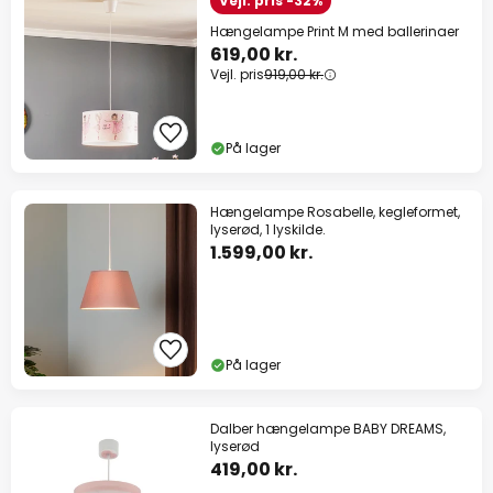
Vejl. pris -32%
Hængelampe Print M med ballerinaer
619,00 kr.
Vejl. pris
919,00 kr.
På lager
Hængelampe Rosabelle, kegleformet,
lyserød, 1 lyskilde.
1.599,00 kr.
På lager
Dalber hængelampe BABY DREAMS,
lyserød
419,00 kr.