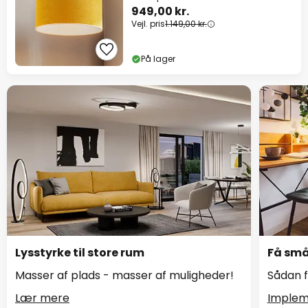
949,00 kr.
Vejl. pris
1.149,00 kr.
På lager
Lysstyrke til store rum
Få små 
Masser af plads - masser af muligheder!
Sådan f
Lær mere
Implem