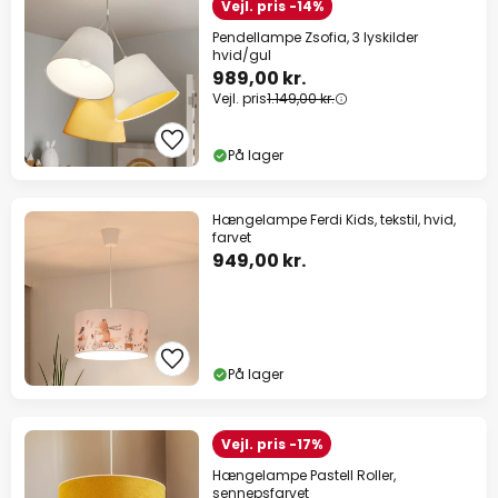
Vejl. pris -14%
Pendellampe Zsofia, 3 lyskilder
hvid/gul
989,00 kr.
Vejl. pris
1.149,00 kr.
På lager
Hængelampe Ferdi Kids, tekstil, hvid,
farvet
949,00 kr.
På lager
Vejl. pris -17%
Hængelampe Pastell Roller,
sennepsfarvet