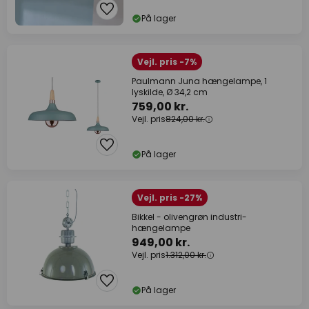
På lager
Vejl. pris -7%
Paulmann Juna hængelampe, 1
lyskilde, Ø 34,2 cm
759,00 kr.
Vejl. pris
824,00 kr.
På lager
Vejl. pris -27%
Bikkel - olivengrøn industri-
hængelampe
949,00 kr.
Vejl. pris
1.312,00 kr.
På lager