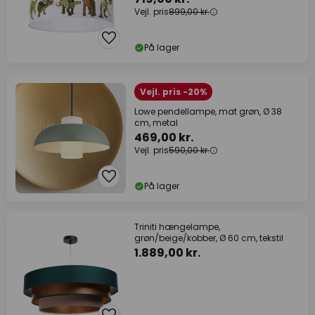
Vejl. pris
899,00 kr.
På lager
Vejl. pris -20%
Lowe pendellampe, mat grøn, Ø 38
cm, metal
469,00 kr.
Vejl. pris
590,00 kr.
På lager
Triniti hængelampe,
grøn/beige/kobber, Ø 60 cm, tekstil
1.889,00 kr.