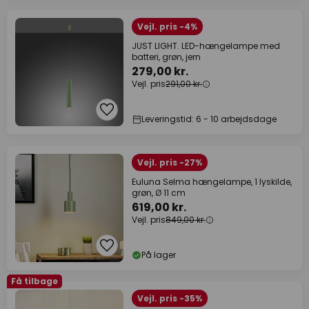
Vejl. pris -4%
JUST LIGHT. LED-hængelampe med
batteri, grøn, jern
279,00 kr.
Vejl. pris
291,00 kr.
Leveringstid: 6 - 10 arbejdsdage
Vejl. pris -27%
Euluna Selma hængelampe, 1 lyskilde,
grøn, Ø 11 cm
619,00 kr.
Vejl. pris
849,00 kr.
På lager
Få tilbage
Vejl. pris -35%