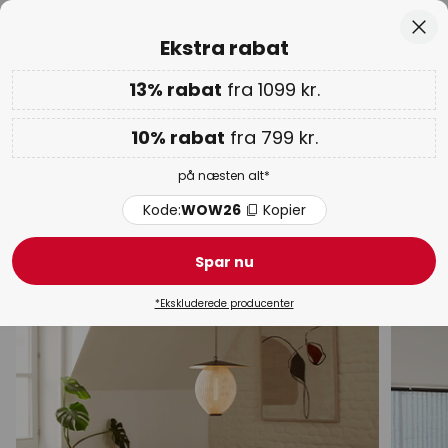
Anbefalelsesværdig hos Trustpilot
Skip
Luk
Ekstra rabat
to
Content
13% rabat
fra 1099 kr.
Ekstra rabat: 10% fra 799 kr. | 13% fra 1099 kr.
på næsten
alt
Kode:
WOW26
Kopier
10% rabat
fra 799 kr.
WOW ugen:
op til 70%
på næsten alt*
Grønne pendel lamper
Kode:
WOW26
Kopier
Design pendel lamper
Moderne pendel lamper
Pen
Spar nu
*Ekskluderede producenter