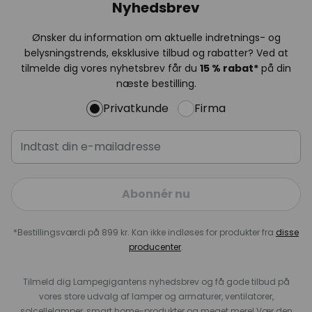
Nyhedsbrev
Ønsker du information om aktuelle indretnings- og
belysningstrends, eksklusive tilbud og rabatter? Ved at
tilmelde dig vores nyhetsbrev får du
15 % rabat*
på din
næste bestilling.
Privatkunde
Firma
Abonnér nu
*Bestillingsværdi på 899 kr. Kan ikke indløses for produkter fra
disse
producenter
.
Tilmeld dig Lampegigantens nyhedsbrev og få gode tilbud på
vores store udvalg af lamper og armaturer, ventilatorer,
solcellelamper, smart home-produkter og meget mere! Vær den