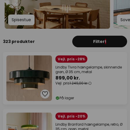
Spisestue
Sov
323 produkter
Filter
1
Vejl. pris -28%
Lindby Tivra hængelampe, skinnende
grøn, Ø 35 cm, metal
899,00 kr.
Vejl. pris
1.249,00 kr.
På lager
Vejl. pris -20%
Lindby Branford hængelampe, retro, Ø
35 cm, grøn, metal