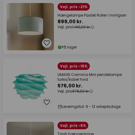
Vejl. pris -21%
Hængelampe Pastell Roller i mintgrøn
899,00 kr.
Vejl. pris
1.149,00 kr.
På lager
Vejl. pris -15%
UMAGE Carmina Mini pendellampe
turkis/kabel hvid
576,00 kr.
Vejl. pris
678,00 kr.
Leveringstid: 9 - 13 arbejdsdage
Vejl. pris -5%
Triniti hængelampe,