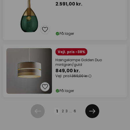
2.591,00 kr.
På lager
Vejl. pris -38%
Hængelampe Golden Duo
mintgrøn/guld
849,00 kr.
Vejl. pris
1.369,00 kr.
På lager
Side
1
2
3
...
6
Forrige
Næste