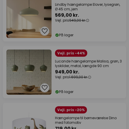
Lindby hængelampe Elover, lysegrøn,
Ø 45 cm, jern
569,00 kr.
Vejl. pris
949,00 kr.
På lager
Vejl. pris -44%
Lucande hængelampe Malisa, grøn, 3
lyskilder, metal, længde 90 cm
949,00 kr.
Vejl. pris
1.699,00 kr.
På lager
Vejl. pris -20%
Hængelampe til børneværelse Dino
med fotomotiv
719,00 kr.