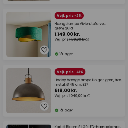
Vejl. pris -2%
Hængelampe Vivien, tofarvet,
grøn/guld
1.149,00 kr.
Vejl. pris
1.179,00 kr.
På lager
Vejl. pris -41%
Lindby hængelampe Holgar, grøn, træ,
metal, Ø 45 cm, E27
619,00 kr.
Vejl. pris
1.049,00 kr.
På lager
Kartell Bloom S1 G9 LED-hængelampe,