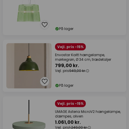
På lager
Vejl. pris -15%
Envostar Kaitt hængelampe,
mørkegrøn, Ø 34 cm, trædetaljer
799,00 kr.
Vejl. pris
949,00 kr.
På lager
Vejl. pris -15%
UMAGE Asteria MicroV2 hængelampe,
dæmpes, oliven
1.061,00 kr.
Vejl. pris
1.249,00 kr.