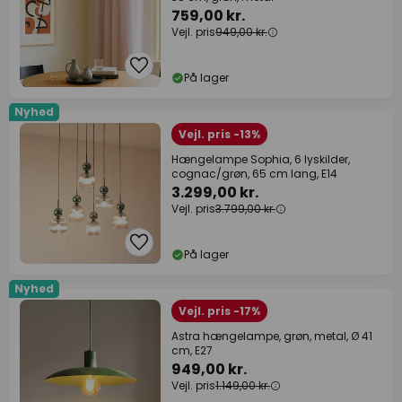
759,00 kr.
Vejl. pris
949,00 kr.
På lager
Nyhed
Vejl. pris -13%
Hængelampe Sophia, 6 lyskilder,
cognac/grøn, 65 cm lang, E14
3.299,00 kr.
Vejl. pris
3.799,00 kr.
På lager
Nyhed
Vejl. pris -17%
Astra hængelampe, grøn, metal, Ø 41
cm, E27
949,00 kr.
Vejl. pris
1.149,00 kr.