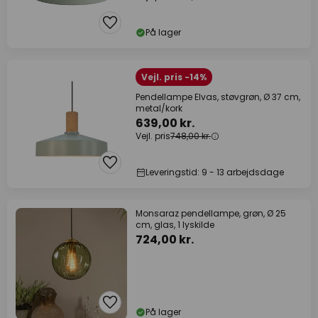
På lager
Vejl. pris -14%
Pendellampe Elvas, støvgrøn, Ø 37 cm,
metal/kork
639,00 kr.
Vejl. pris
748,00 kr.
Leveringstid: 9 - 13 arbejdsdage
Monsaraz pendellampe, grøn, Ø 25
cm, glas, 1 lyskilde
724,00 kr.
På lager