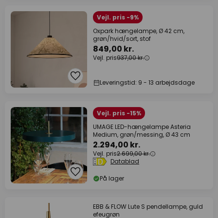
Vejl. pris -9%
Oxpark hængelampe, Ø 42 cm,
grøn/hvid/sort, stof
849,00 kr.
Vejl. pris
937,00 kr.
Leveringstid: 9 - 13 arbejdsdage
Vejl. pris -15%
UMAGE LED-hængelampe Asteria
Medium, grøn/messing, Ø 43 cm
2.294,00 kr.
Vejl. pris
2.699,00 kr.
Datablad
På lager
EBB & FLOW Lute S pendellampe, guld
efeugrøn