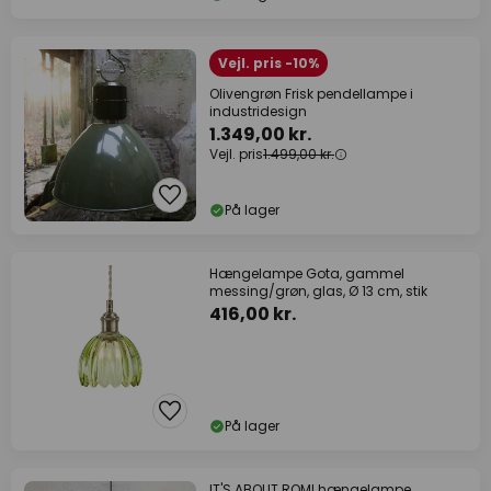
Vejl. pris -10%
Olivengrøn Frisk pendellampe i
industridesign
1.349,00 kr.
Vejl. pris
1.499,00 kr.
På lager
Hængelampe Gota, gammel
messing/grøn, glas, Ø 13 cm, stik
416,00 kr.
På lager
IT'S ABOUT ROMI hængelampe