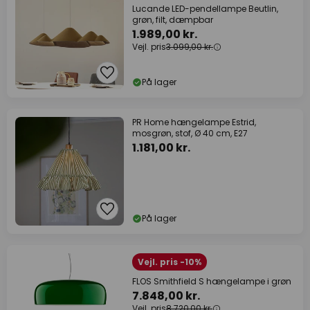
Lucande LED-pendellampe Beutlin,
grøn, filt, dæmpbar
1.989,00 kr.
Vejl. pris
3.099,00 kr.
På lager
PR Home hængelampe Estrid,
mosgrøn, stof, Ø 40 cm, E27
1.181,00 kr.
På lager
Vejl. pris -10%
FLOS Smithfield S hængelampe i grøn
7.848,00 kr.
Vejl. pris
8.720,00 kr.