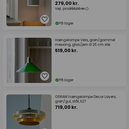
279,00 kr.
Vejl. pris
393,00 kr.
På lager
Hængelampe Vela, grøn/gammel
messing, glas/jern Ø 25 cm stik
519,00 kr.
På lager
OSRAM hængelampe Decor Layers,
grøn/gul, stål, E27
719,00 kr.