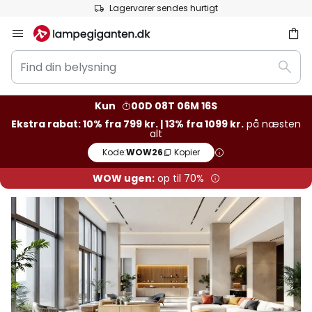
Anbefalelsesværdig hos Trustpilot
Skip
to
Find
Content
Søg
din
belysning
Kun
00D 08T 06M 15S
Ekstra rabat: 10% fra 799 kr. | 13% fra 1099 kr.
på næsten
alt
Kode:
WOW26
Kopier
WOW ugen:
op til 70%