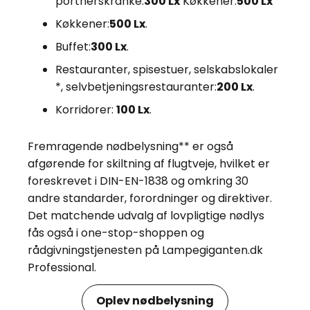
portnerskranke:
300 Lx
Køkkener:
500 Lx
Køkkener:
500 Lx
.
Buffet:
300 Lx
.
Restauranter, spisestuer, selskabslokaler
*, selvbetjeningsrestauranter:
200 Lx
.
Korridorer:
100 Lx
.
Fremragende nødbelysning** er også
afgørende for skiltning af flugtveje, hvilket er
foreskrevet i DIN-EN-1838 og omkring 30
andre standarder, forordninger og direktiver.
Det matchende udvalg af lovpligtige nødlys
fås også i one-stop-shoppen og
rådgivningstjenesten på Lampegiganten.dk
Professional.
Oplev nødbelysning