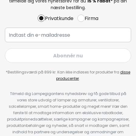
tilmelde dig vores nyhetsbrev får du
15 % rabat*
på din
næste bestilling.
Privatkunde
Firma
Abonnér nu
*Bestillingsværdi på 899 kr. Kan ikke indløses for produkter fra
disse
producenter
.
Tilmeld dig Lampegigantens nyhedsbrev og få gode tilbud på
vores store udvalg af lamper og armaturer, ventilatorer,
solcellelamper, smart home-produkter og meget mere! Vær den
første til at modtage information om eksklusive rabatkoder,
produktprisnedsættelser, særlige kampagner og kampagnepriser,
produktanbefalinger og nyheder, så snart vi modtager dem, samt
indhold fra partnere og undersøgelser og anmodninger om