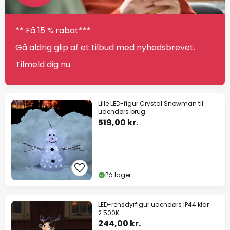
** Få 15 % rabat***
Gå aldrig glip af et tilbud med nyhedsbrevet.
Tilmeld dig nu
Lille LED-figur Crystal Snowman til
udendørs brug
519,00 kr.
På lager
LED-rensdyrfigur udendørs IP44 klar
2.500K
244,00 kr.