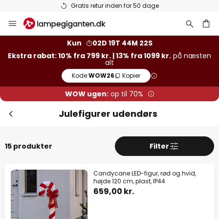
Gratis retur inden for 50 dage
Skip
to
Content
Kun
02D 19T 44M 21S
Ekstra rabat: 10% fra 799 kr. | 13% fra 1099 kr.
på næsten
alt
Kode:
WOW26
Kopier
WOW ugen:
op til 70%
Julefigurer udendørs
15 produkter
Filter
Candycane LED-figur, rød og hvid,
højde 120 cm, plast, IP44
659,00 kr.