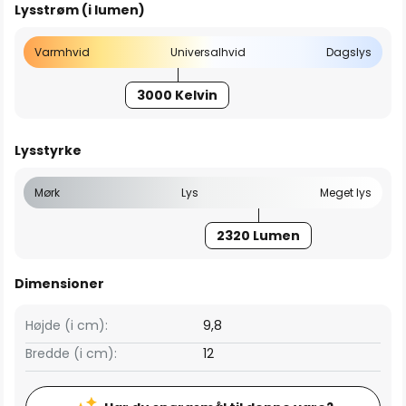
Lysstrøm (i lumen)
Varmhvid
Universalhvid
Dagslys
3000 Kelvin
Lysstyrke
Mørk
Lys
Meget lys
2320 Lumen
Dimensioner
Højde (i cm):
9,8
Bredde (i cm):
12