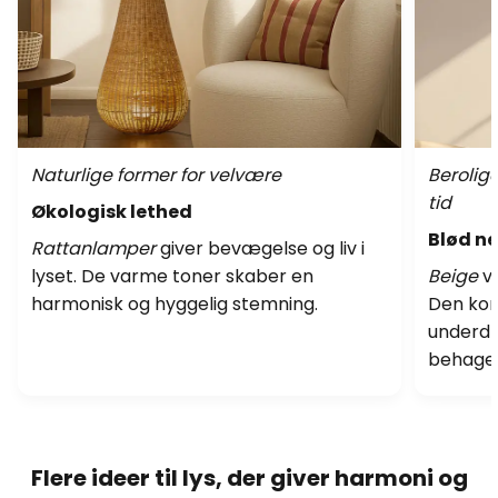
Naturlige former for velvære
Berolig
tid
Økologisk lethed
Blød ne
Rattanlamper
giver bevægelse og liv i
lyset. De varme toner skaber en
Beige
vi
harmonisk og hyggelig stemning.
Den kom
underdr
behagel
Flere ideer til lys, der giver harmoni og