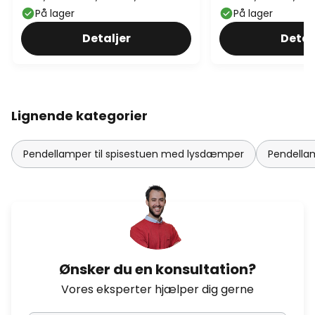
På lager
På lager
Detaljer
Detal
Lignende kategorier
Pendellamper til spisestuen med lysdæmper
Pendellam
Ønsker du en konsultation?
Vores eksperter hjælper dig gerne