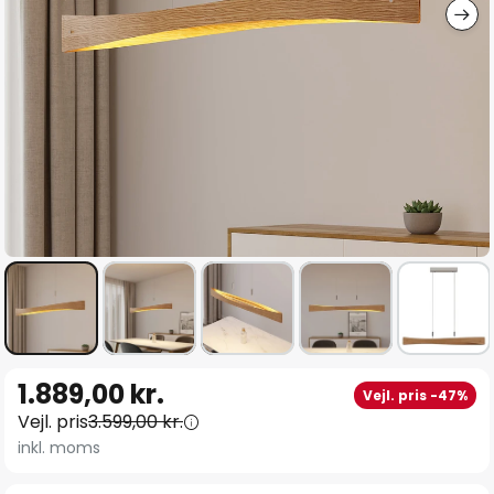
Gå
1.889,00 kr.
Vejl. pris -47%
til
Vejl. pris
3.599,00 kr.
starten
inkl. moms
af
billedgalleriet