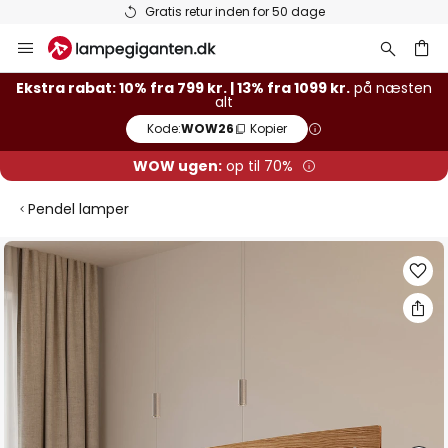
Gratis retur inden for 50 dage
Skip
to
Content
Ekstra rabat: 10% fra 799 kr. | 13% fra 1099 kr.
på næsten
alt
Kode:
WOW26
Kopier
WOW ugen:
op til 70%
Pendel lamper
Gå
til
slutningen
af
billedgalleriet