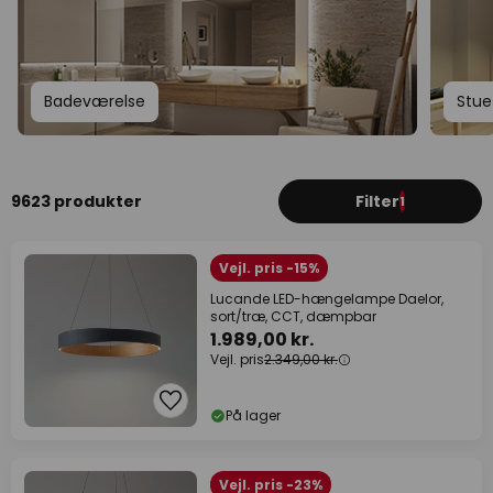
Badeværelse
Stue
9623 produkter
Filter
1
Vejl. pris -15%
Lucande LED-hængelampe Daelor,
sort/træ, CCT, dæmpbar
1.989,00 kr.
Vejl. pris
2.349,00 kr.
På lager
Vejl. pris -23%