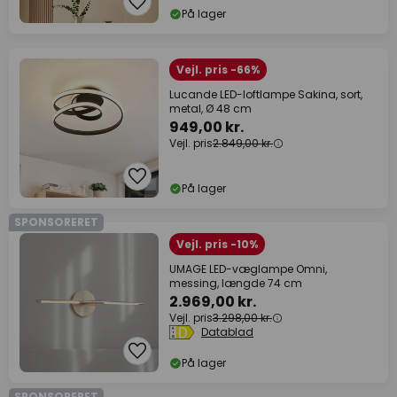
På lager
Vejl. pris -66%
Lucande LED-loftlampe Sakina, sort,
metal, Ø 48 cm
949,00 kr.
Vejl. pris
2.849,00 kr.
På lager
SPONSORERET
Vejl. pris -10%
UMAGE LED-væglampe Omni,
messing, længde 74 cm
2.969,00 kr.
Vejl. pris
3.298,00 kr.
Datablad
På lager
SPONSORERET