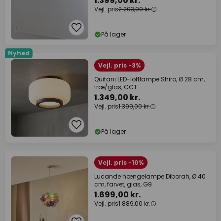
1.399,00 kr.
Vejl. pris
2.203,00 kr.
På lager
Nyhed
Vejl. pris -3%
Quitani LED-loftlampe Shiro, Ø 28 cm,
træ/glas, CCT
1.349,00 kr.
Vejl. pris
1.399,00 kr.
På lager
Vejl. pris -10%
Lucande hængelampe Diborah, Ø 40
cm, farvet, glas, G9
1.699,00 kr.
Vejl. pris
1.889,00 kr.