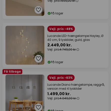
Vejl. pris
1.699,00 kr.
På lager
Vejl. pris -48%
Lucande LED-hængelampe Hayley, Ø
40 cm, 9 lyskilder, guld, glas
2.449,00 kr.
Vejl. pris
4.749,00 kr.
På lager
Få tilbage
Vejl. pris -63%
Lucande Diano hængelampe, røggrå,
version med 4 lyskilder
1.499,00 kr.
Vejl. pris
4.049,00 kr.
På lager