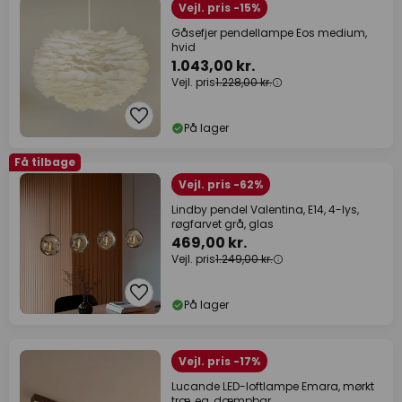
Vejl. pris -15%
Gåsefjer pendellampe Eos medium,
hvid
1.043,00 kr.
Vejl. pris
1.228,00 kr.
På lager
Få tilbage
Vejl. pris -62%
Lindby pendel Valentina, E14, 4-lys,
røgfarvet grå, glas
469,00 kr.
Vejl. pris
1.249,00 kr.
På lager
Vejl. pris -17%
Lucande LED-loftlampe Emara, mørkt
træ, eg, dæmpbar