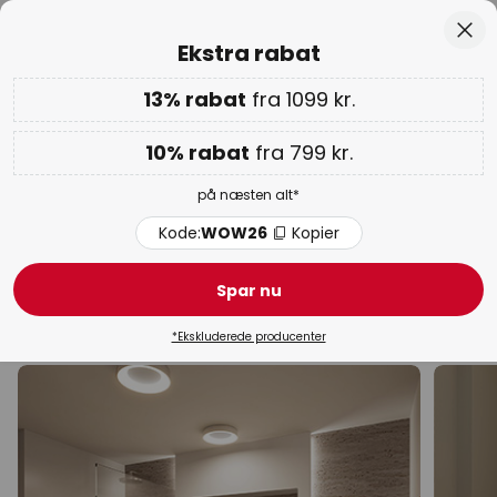
Lagervarer sendes hurtigt
Skip
Luk
Ekstra rabat
to
Content
13% rabat
fra 1099 kr.
Kun
01D 14T 01M 49S
Ekstra rabat: 10% fra 799 kr. | 13% fra 1099 kr.
på næsten
alt
10% rabat
fra 799 kr.
Kode:
WOW26
Kopier
på næsten alt*
WOW ugen:
op til 70%
Kode:
WOW26
Kopier
Design indendørsbelysning
Spar nu
Loftlamper
Væglamper
Pendel lamper
Gulvla
*Ekskluderede producenter