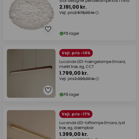
Stor designer pendellampe Eos i hvid
2.191,00 kr.
Vejl. pris
2.578,00 kr.
På lager
Vejl. pris -14%
Lucande LED-hængelampe Emara,
mørkt træ, eg, CCT
1.799,00 kr.
Vejl. pris
2.099,00 kr.
På lager
Vejl. pris -17%
Lucande LED-loftlampe Emara, lyst
træ, eg, dæmpbar
1.399,00 kr.