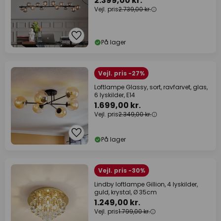
2.399,00 kr.
Vejl. pris
2.739,00 kr.
På lager
Vejl. pris -27%
Loftlampe Glassy, sort, ravfarvet, glas,
6 lyskilder, E14
1.699,00 kr.
Vejl. pris
2.349,00 kr.
På lager
Vejl. pris -30%
Lindby loftlampe Gillion, 4 lyskilder,
guld, krystal, Ø 35cm
1.249,00 kr.
Vejl. pris
1.799,00 kr.