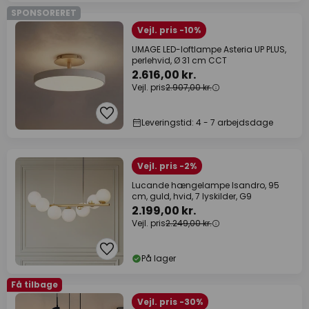
SPONSORERET
Vejl. pris -10%
UMAGE LED-loftlampe Asteria UP PLUS,
perlehvid, Ø 31 cm CCT
2.616,00 kr.
Vejl. pris
2.907,00 kr.
Leveringstid: 4 - 7 arbejdsdage
Vejl. pris -2%
Lucande hængelampe Isandro, 95
cm, guld, hvid, 7 lyskilder, G9
2.199,00 kr.
Vejl. pris
2.249,00 kr.
På lager
Få tilbage
Vejl. pris -30%