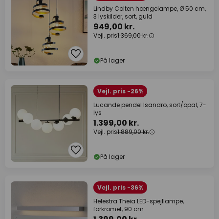
Lindby Colten hængelampe, Ø 50 cm,
3 lyskilder, sort, guld
949,00 kr.
Vejl. pris
1.369,00 kr.
På lager
Vejl. pris -26%
Lucande pendel Isandro, sort/opal, 7-
lys
1.399,00 kr.
Vejl. pris
1.889,00 kr.
På lager
Vejl. pris -36%
Helestra Theia LED-spejllampe,
forkromet, 90 cm