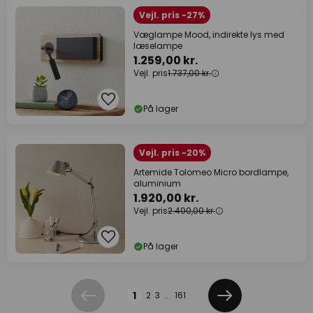
Vejl. pris -27%
Væglampe Mood, indirekte lys med
læselampe
1.259,00 kr.
Vejl. pris
1.737,00 kr.
På lager
Vejl. pris -20%
Artemide Tolomeo Micro bordlampe,
aluminium
1.920,00 kr.
Vejl. pris
2.400,00 kr.
På lager
Side
1
2
3
...
161
Forrige
Næste