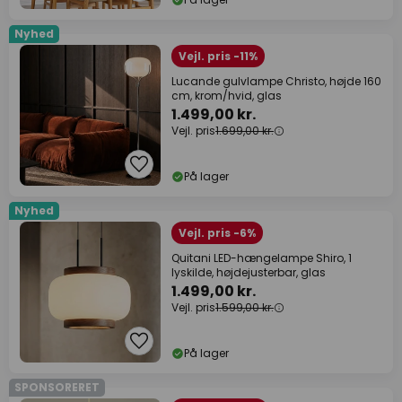
Nyhed
Vejl. pris -11%
Lucande gulvlampe Christo, højde 160
cm, krom/hvid, glas
1.499,00 kr.
Vejl. pris
1.699,00 kr.
På lager
Nyhed
Vejl. pris -6%
Quitani LED-hængelampe Shiro, 1
lyskilde, højdejusterbar, glas
1.499,00 kr.
Vejl. pris
1.599,00 kr.
På lager
SPONSORERET