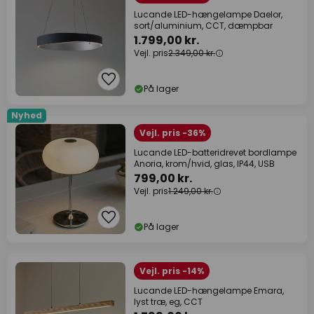
Lucande LED-hængelampe Daelor,
sort/aluminium, CCT, dæmpbar
1.799,00 kr.
Vejl. pris
2.349,00 kr.
På lager
Nyhed
Vejl. pris -36%
Lucande LED-batteridrevet bordlampe
Anoria, krom/hvid, glas, IP44, USB
799,00 kr.
Vejl. pris
1.249,00 kr.
På lager
Vejl. pris -14%
Lucande LED-hængelampe Emara,
lyst træ, eg, CCT