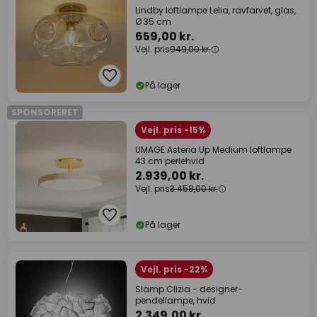
Lindby loftlampe Lelia, ravfarvet, glas,
Ø 35 cm
659,00 kr.
Vejl. pris
949,00 kr.
På lager
SPONSORERET
Vejl. pris -15%
UMAGE Asteria Up Medium loftlampe
43 cm perlehvid
2.939,00 kr.
Vejl. pris
3.458,00 kr.
På lager
Vejl. pris -22%
Slamp Clizia - designer-
pendellampe, hvid
2.349,00 kr.