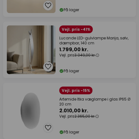
På lager
Vejl. pris -41%
Lucande LED-gulvlampe Marija, sølv,
dæmpbar, 140 cm
1.799,00 kr.
Vejl. pris
3.049,00 kr.
På lager
Vejl. pris -15%
Artemide Itka væglampe i glas IP65 Ø
20 cm
2.010,00 kr.
Vejl. pris
2.365,00 kr.
På lager