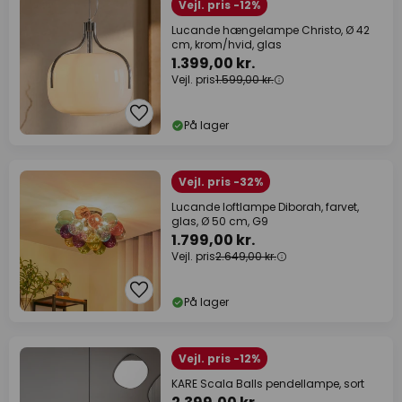
Vejl. pris -12%
Lucande hængelampe Christo, Ø 42
cm, krom/hvid, glas
1.399,00 kr.
Vejl. pris
1.599,00 kr.
På lager
Vejl. pris -32%
Lucande loftlampe Diborah, farvet,
glas, Ø 50 cm, G9
1.799,00 kr.
Vejl. pris
2.649,00 kr.
På lager
Vejl. pris -12%
KARE Scala Balls pendellampe, sort