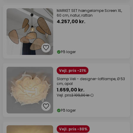
MARKET SET hængelampe Screen XL,
60 cm, natur, rattan
4.257,00 kr.
På lager
Vejl. pris -21%
Slamp Veli - designer-loftlampe, Ø 53
cm, opal
1.659,00 kr.
Vejl. pris
2.109,00 kr.
På lager
Vejl. pris -30%