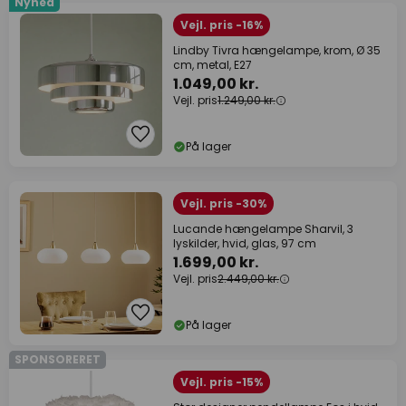
Nyhed
Vejl. pris -16%
Lindby Tivra hængelampe, krom, Ø 35
cm, metal, E27
1.049,00 kr.
Vejl. pris
1.249,00 kr.
På lager
Vejl. pris -30%
Lucande hængelampe Sharvil, 3
lyskilder, hvid, glas, 97 cm
1.699,00 kr.
Vejl. pris
2.449,00 kr.
På lager
SPONSORERET
Vejl. pris -15%