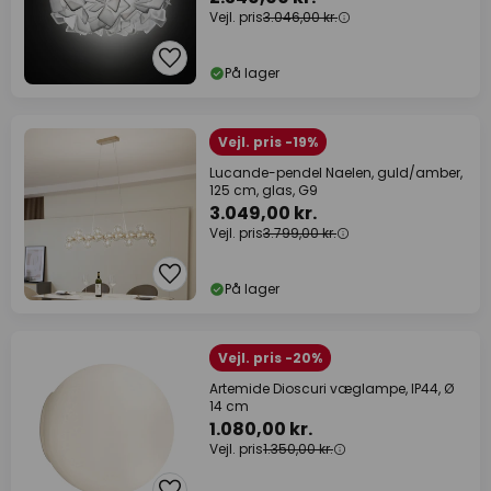
Vejl. pris
3.046,00 kr.
På lager
Vejl. pris -19%
Lucande-pendel Naelen, guld/amber,
125 cm, glas, G9
3.049,00 kr.
Vejl. pris
3.799,00 kr.
På lager
Vejl. pris -20%
Artemide Dioscuri væglampe, IP44, Ø
14 cm
1.080,00 kr.
Vejl. pris
1.350,00 kr.