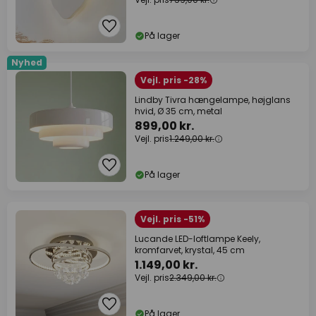
På lager
Nyhed
Vejl. pris -28%
Lindby Tivra hængelampe, højglans
hvid, Ø 35 cm, metal
899,00 kr.
Vejl. pris
1.249,00 kr.
På lager
Vejl. pris -51%
Lucande LED-loftlampe Keely,
kromfarvet, krystal, 45 cm
1.149,00 kr.
Vejl. pris
2.349,00 kr.
På lager