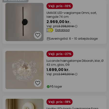
Vejl. pris -10%
UMAGE LED-væglampe Omni, sort,
længde 74 cm
2.969,00 kr.
Vejl. pris
3.298,00 kr.
Datablad
Leveringstid: 6 - 10 arbejdsdage
Vejl. pris -27%
Lucande hængelampe Diborah, klar, Ø
43 cm, glas, G9
1.699,00 kr.
Vejl. pris
2.349,00 kr.
På lager
Vejl. pris -18%
Lindby LED-bord-/væglampe Fjora,