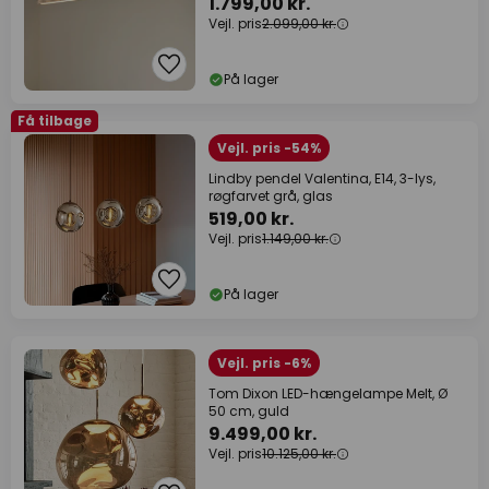
1.799,00 kr.
Vejl. pris
2.099,00 kr.
På lager
Få tilbage
Vejl. pris -54%
Lindby pendel Valentina, E14, 3-lys,
røgfarvet grå, glas
519,00 kr.
Vejl. pris
1.149,00 kr.
På lager
Vejl. pris -6%
Tom Dixon LED-hængelampe Melt, Ø
50 cm, guld
9.499,00 kr.
Vejl. pris
10.125,00 kr.