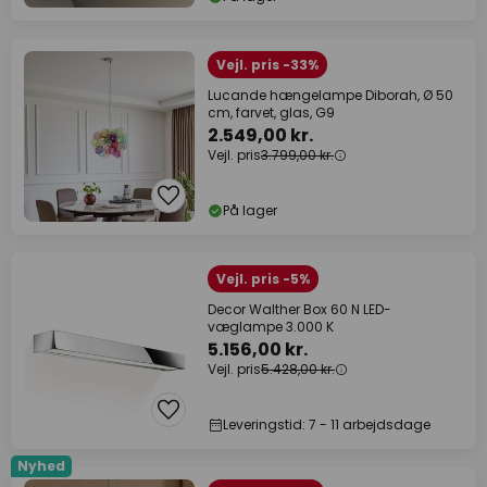
Vejl. pris -33%
Lucande hængelampe Diborah, Ø 50
cm, farvet, glas, G9
2.549,00 kr.
Vejl. pris
3.799,00 kr.
På lager
Vejl. pris -5%
Decor Walther Box 60 N LED-
væglampe 3.000 K
5.156,00 kr.
Vejl. pris
5.428,00 kr.
Leveringstid: 7 - 11 arbejdsdage
Nyhed