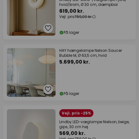
hvid/krom, Ø 30 cm, dæmpbar
619,00 kr.
Vejl. pris
759,00 kr.
På lager
HAY hængelampe Nelson Saucer
Bubble M, Ø 63,5 cm, hvid
5.699,00 kr.
På lager
Vejl. pris -25%
Lindby LED-væglampe Nielson, beige,
gips, 30 cm høj
569,00 kr.
Vejl. pris
759,00 kr.