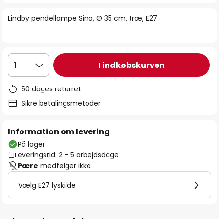
billedgalleriet
Lindby pendellampe Sina, Ø 35 cm, træ, E27
I indkøbskurven
1
50 dages returret
Sikre betalingsmetoder
Information om levering
På lager
Leveringstid: 2 - 5 arbejdsdage
Pære
medfølger ikke
Vælg E27 lyskilde