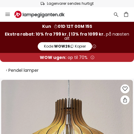
Lagervarer sendes hurtigt
Skip
to
Content
Kun
01D 12T 00M 14S
Ekstra rabat: 10% fra 799 kr. | 13% fra 1099 kr.
på næsten
alt
Kode:
WOW26
Kopier
WOW ugen:
op til 70%
Pendel lamper
Gå
til
slutningen
af
billedgalleriet