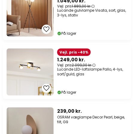
1.049,00 kr.
Vejl. pris
1.889,00 kr.
Lucande gulvlampe Visata, sort, glas,
3-lys, stativ
På lager
Vejl. pris -40%
1.249,00 kr.
Vejl. pris
2.099,00 kr.
Lucande LED-loftslampe Pallo, 4-lys,
sort/guld, glas
På lager
239,00 kr.
OSRAM væglampe Decor Pearl, beige,
filt, G9