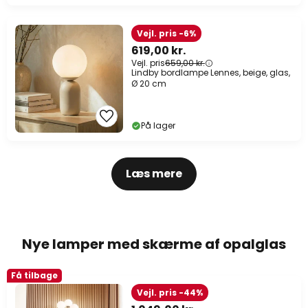
Vejl. pris -6%
619,00 kr.
Vejl. pris
659,00 kr.
Lindby bordlampe Lennes, beige, glas,
Ø 20 cm
På lager
Læs mere
Nye lamper med skærme af opalglas
Få tilbage
Vejl. pris -44%