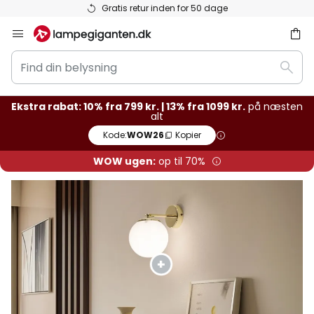
Lagervarer sendes hurtigt
Skip
to
Find
Content
Søg
din
belysning
Ekstra rabat: 10% fra 799 kr. | 13% fra 1099 kr.
på næsten
alt
Kode:
WOW26
Kopier
WOW ugen:
op til 70%