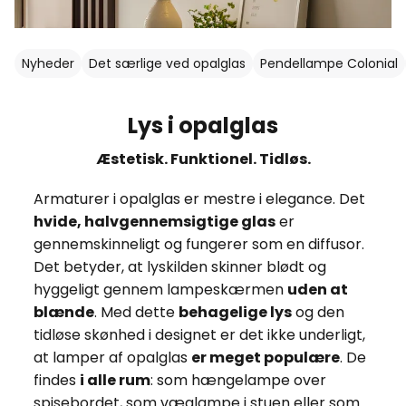
Nyheder
Det særlige ved opalglas
Pendellampe Colonial
Lys i opalglas
Æstetisk. Funktionel. Tidløs.
Armaturer i opalglas er mestre i elegance. Det
hvide, halvgennemsigtige glas
er
gennemskinneligt og fungerer som en diffusor.
Det betyder, at lyskilden skinner blødt og
hyggeligt gennem lampeskærmen
uden at
blænde
. Med dette
behagelige lys
og den
tidløse skønhed i designet er det ikke underligt,
at lamper af opalglas
er meget populære
. De
findes
i alle rum
: som hængelampe over
spisebordet, som væglampe i stuen eller som