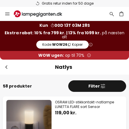
Lagervarer sendes hurtigt
Skip
to
Content
Kun
00D 13T 03M 26S
Ekstra rabat: 10% fra 799 kr. | 13% fra 1099 kr.
på næsten
alt
Kode:
WOW26
Kopier
WOW ugen:
op til 70%
Natlys
58 produkter
Filter
OSRAM LED-stikkontakt-natlampe
Luk
Ekstra rabat
LUNETTA FLARE sort Sensor
119,00 kr.
13% rabat
fra 1099 kr.