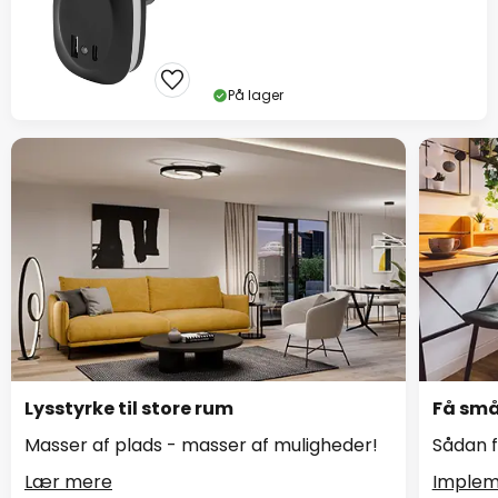
På lager
Lysstyrke til store rum
Få små 
Masser af plads - masser af muligheder!
Sådan f
Lær mere
Implem