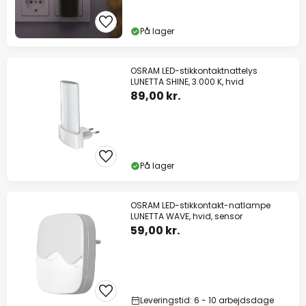
10% rabat
fra 799 kr.
På lager
på næsten alt*
Kode:
WOW26
Kopier
OSRAM LED-stikkontaktnattelys
LUNETTA SHINE, 3.000 K, hvid
89,00 kr.
Spar nu
*Ekskluderede producenter
På lager
OSRAM LED-stikkontakt-natlampe
LUNETTA WAVE, hvid, sensor
59,00 kr.
Leveringstid: 6 - 10 arbejdsdage