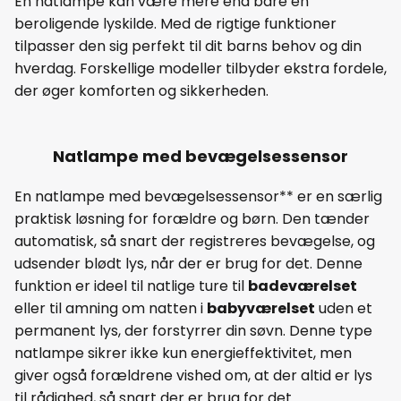
En natlampe kan være mere end bare en
beroligende lyskilde. Med de rigtige funktioner
tilpasser den sig perfekt til dit barns behov og din
hverdag. Forskellige modeller tilbyder ekstra fordele,
der øger komforten og sikkerheden.
Natlampe med bevægelsessensor
En natlampe med bevægelsessensor** er en særlig
praktisk løsning for forældre og børn. Den tænder
automatisk, så snart der registreres bevægelse, og
udsender blødt lys, når der er brug for det. Denne
funktion er ideel til natlige ture til
badeværelset
eller til amning om natten i
babyværelset
uden et
permanent lys, der forstyrrer din søvn. Denne type
natlampe sikrer ikke kun energieffektivitet, men
giver også forældrene vished om, at der altid er lys
til rådighed, så snart der er brug for det.