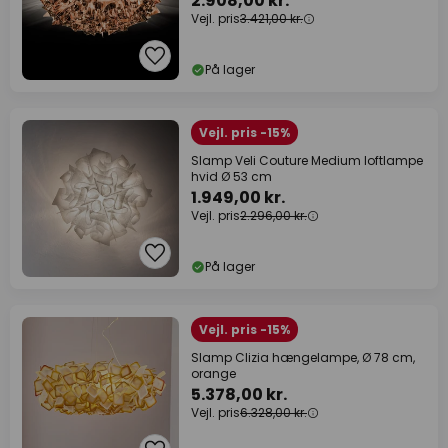
2.908,00 kr.
Vejl. pris
3.421,00 kr.
På lager
Vejl. pris -15%
Slamp Veli Couture Medium loftlampe
hvid Ø 53 cm
1.949,00 kr.
Vejl. pris
2.296,00 kr.
På lager
Vejl. pris -15%
Slamp Clizia hængelampe, Ø 78 cm,
orange
5.378,00 kr.
Vejl. pris
6.328,00 kr.