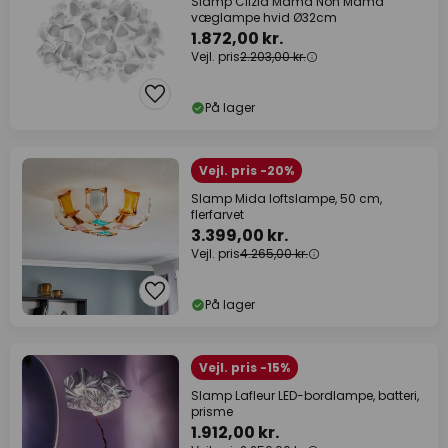
Slamp Clizia Mama Non Mama
væglampe hvid Ø32cm
1.872,00 kr.
Vejl. pris
2.203,00 kr.
På lager
Vejl. pris -20%
Slamp Mida loftslampe, 50 cm,
flerfarvet
3.399,00 kr.
Vejl. pris
4.265,00 kr.
På lager
Vejl. pris -15%
Slamp Lafleur LED-bordlampe, batteri,
prisme
1.912,00 kr.