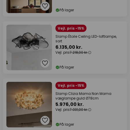
På lager
Vejl. pris -15%
Slamp Étoile Ceiling LED-loftlampe,
sort
6.135,00 kr.
Vejl. pris
7.218,00 kr.
På lager
Vejl. pris -15%
Slamp Clizia Mama Non Mama
væglampe guld Ø78cm
5.976,00 kr.
Vejl. pris
7.031,00 kr.
På lager