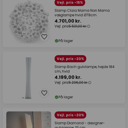
Vejl. pris -15%
Slamp Clizia Mama Non Mama
væglampe hvid Ø78cm
4.701,00 kr.
Vejl. pris
5.531,00 kr.
På lager
Vejl. pris -20%
Slamp Bach gulvlampe, højde 184
cm, hvid
4.199,00 kr.
Vejl. pris
5.296,00 kr.
På lager
Vejl. pris -20%
Slamp Diamond - designer-
gulvlampe, 111 cm