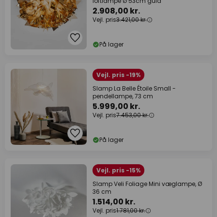
loftlampe Ø 53cm guld
2.908,00 kr.
Vejl. pris
3.421,00 kr.
På lager
Vejl. pris -19%
Slamp La Belle Étoile Small -
pendellampe, 73 cm
5.999,00 kr.
Vejl. pris
7.453,00 kr.
På lager
Vejl. pris -15%
Slamp Veli Foliage Mini væglampe, Ø
36 cm
1.514,00 kr.
Vejl. pris
1.781,00 kr.