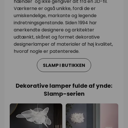
hænder" og ikke gengiver alt fra en 3D-fil.
Værkerne er også unikke, fordi de er
umiskendelige, markante og legende
indretningsgenstande. Siden 1994 har
anerkendte designere og arkitekter
udtænkt, skåret og formet dekorative
designerlamper af materialer af høj kvalitet,
hvoraf nogle er patenterede.
SLAMP I BUTIKKEN
Dekorative lamper fulde af ynde:
Slamp-serien