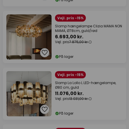
Vejl. pris -15%
Slamp hængelampe Clizia MAMA NON
MAMA, Ø78cm, guld/rød
6.693,00 kr.
Vejl. pris
7.875,00 kr.
På lager
Vejl. pris -15%
Slamp La Lollo L LED-hængelampe,
Ø80 cm, guld
11.076,00 kr.
Vejl. pris
13.031,00 kr.
På lager