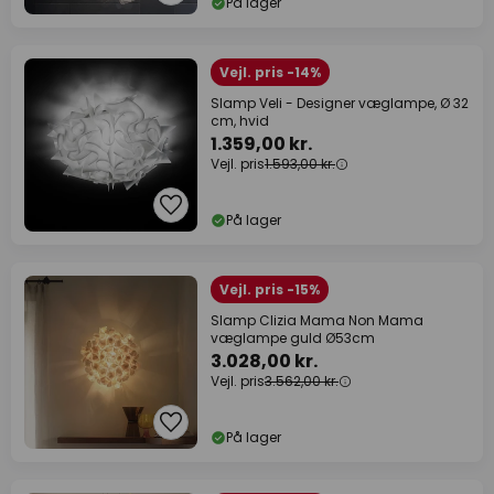
På lager
Vejl. pris -14%
Slamp Veli - Designer væglampe, Ø 32
cm, hvid
1.359,00 kr.
Vejl. pris
1.593,00 kr.
På lager
Vejl. pris -15%
Slamp Clizia Mama Non Mama
væglampe guld Ø53cm
3.028,00 kr.
Vejl. pris
3.562,00 kr.
På lager