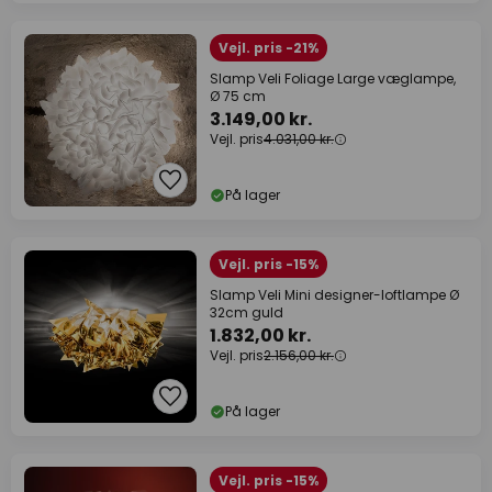
Vejl. pris -21%
Slamp Veli Foliage Large væglampe,
Ø 75 cm
3.149,00 kr.
Vejl. pris
4.031,00 kr.
På lager
Vejl. pris -15%
Slamp Veli Mini designer-loftlampe Ø
32cm guld
1.832,00 kr.
Vejl. pris
2.156,00 kr.
På lager
Vejl. pris -15%