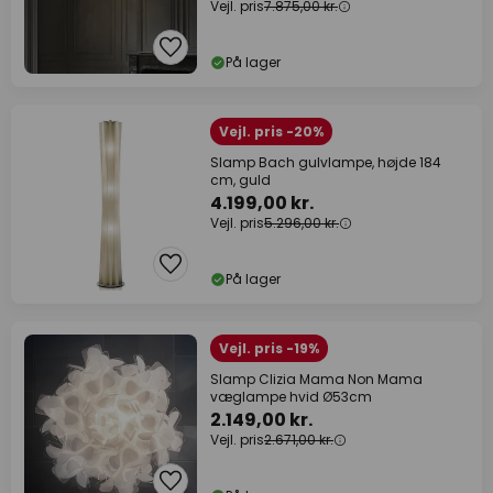
Vejl. pris
7.875,00 kr.
På lager
Vejl. pris -20%
Slamp Bach gulvlampe, højde 184
cm, guld
4.199,00 kr.
Vejl. pris
5.296,00 kr.
På lager
Vejl. pris -19%
Slamp Clizia Mama Non Mama
væglampe hvid Ø53cm
2.149,00 kr.
Vejl. pris
2.671,00 kr.