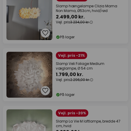
Slamp hængelampe Clizia Mama
Non Mama, Ø53cm, hvid/rød
2.499,00 kr.
Vejl. pris
3.234,00 kr.
På lager
Vejl. pris -21%
Slamp Veli Foliage Medium
væglampe, Ø 54 cm
1.799,00 kr.
Vejl. pris
2.296,00 kr.
På lager
Vejl. pris -20%
Slamp La Vie M loftlampe, bredde 47
cm, hvid