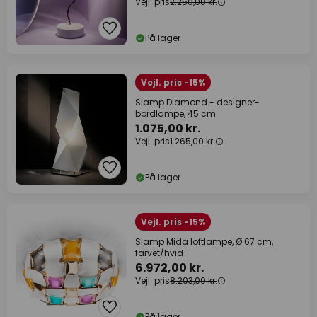
Vejl. pris
2.250,00 kr.
På lager
Vejl. pris -15%
Slamp Diamond - designer-
bordlampe, 45 cm
1.075,00 kr.
Vejl. pris
1.265,00 kr.
På lager
Vejl. pris -15%
Slamp Mida loftlampe, Ø 67 cm,
farvet/hvid
6.972,00 kr.
Vejl. pris
8.203,00 kr.
På lager