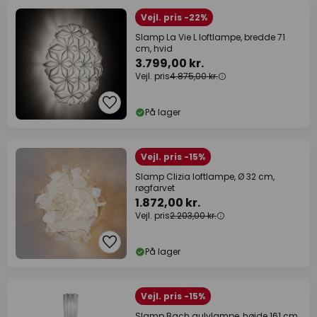
Vejl. pris -22%
Slamp La Vie L loftlampe, bredde 71
cm, hvid
3.799,00 kr.
Vejl. pris
4.875,00 kr.
På lager
Vejl. pris -15%
Slamp Clizia loftlampe, Ø 32 cm,
røgfarvet
1.872,00 kr.
Vejl. pris
2.203,00 kr.
På lager
Vejl. pris -15%
Slamp Bach gulvlampe, højde 161 cm,