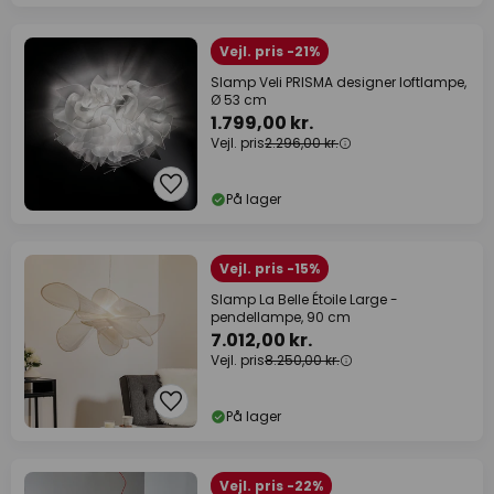
Vejl. pris -21%
Slamp Veli PRISMA designer loftlampe,
Ø 53 cm
1.799,00 kr.
Vejl. pris
2.296,00 kr.
På lager
Vejl. pris -15%
Slamp La Belle Étoile Large -
pendellampe, 90 cm
7.012,00 kr.
Vejl. pris
8.250,00 kr.
På lager
Vejl. pris -22%