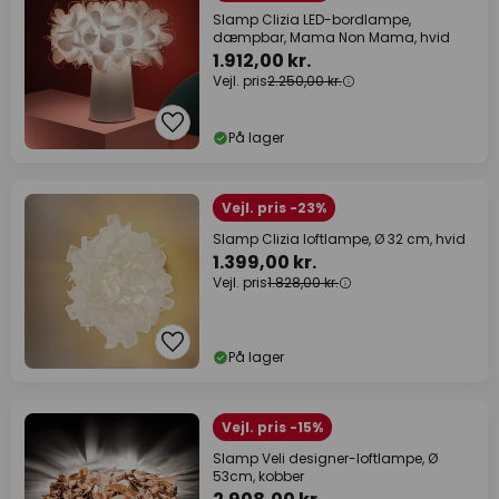
Slamp Clizia LED-bordlampe,
dæmpbar, Mama Non Mama, hvid
1.912,00 kr.
Vejl. pris
2.250,00 kr.
På lager
Vejl. pris -23%
Slamp Clizia loftlampe, Ø 32 cm, hvid
1.399,00 kr.
Vejl. pris
1.828,00 kr.
På lager
Vejl. pris -15%
Slamp Veli designer-loftlampe, Ø
53cm, kobber