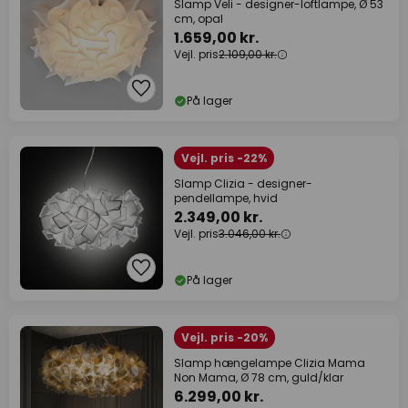
Slamp Veli - designer-loftlampe, Ø 53
cm, opal
1.659,00 kr.
Vejl. pris
2.109,00 kr.
På lager
Vejl. pris -22%
Slamp Clizia - designer-
pendellampe, hvid
2.349,00 kr.
Vejl. pris
3.046,00 kr.
På lager
Vejl. pris -20%
Slamp hængelampe Clizia Mama
Non Mama, Ø 78 cm, guld/klar
6.299,00 kr.