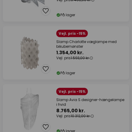
På lager
Vejl. pris -15%
Slamp Charlotte væglampe med
bikubemønster
1.354,00 kr.
Vejl. pris
1.593,00 kr.
På lager
Vejl. pris -15%
Slamp Avia S designer-hængelampe
i hvid
8.765,00 kr.
Vejl. pris
10.312,00 kr.
På lager