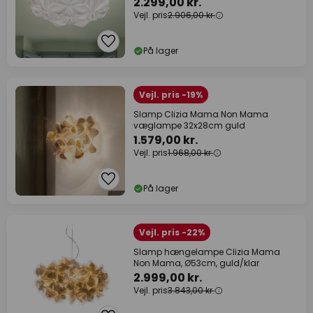
2.299,00 kr.
Vejl. pris
2.906,00 kr.
På lager
Vejl. pris -19%
Slamp Clizia Mama Non Mama
væglampe 32x28cm guld
1.579,00 kr.
Vejl. pris
1.968,00 kr.
På lager
Vejl. pris -22%
Slamp hængelampe Clizia Mama
Non Mama, Ø53cm, guld/klar
2.999,00 kr.
Vejl. pris
3.843,00 kr.