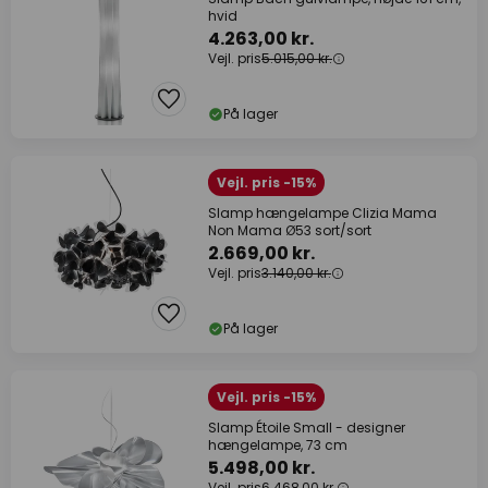
hvid
4.263,00 kr.
Vejl. pris
5.015,00 kr.
På lager
Vejl. pris -15%
Slamp hængelampe Clizia Mama
Non Mama Ø53 sort/sort
2.669,00 kr.
Vejl. pris
3.140,00 kr.
På lager
Vejl. pris -15%
Slamp Étoile Small - designer
hængelampe, 73 cm
5.498,00 kr.
Vejl. pris
6.468,00 kr.