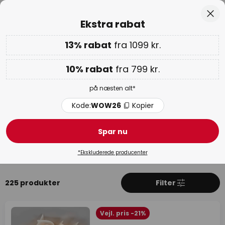
Lagervarer sendes hurtigt
Skip
Luk
Ekstra rabat
to
Content
13% rabat
fra 1099 kr.
Kun
00D 15T 39M 45S
Ekstra rabat: 10% fra 799 kr. | 13% fra 1099 kr.
på næsten
alt
10% rabat
fra 799 kr.
Kode:
WOW26
Kopier
på næsten alt*
WOW ugen:
op til 70%
Kode:
WOW26
Kopier
Slamp
Spar nu
Produkter
Mere om Slamp
*Ekskluderede producenter
225 produkter
Filter
Vejl. pris -21%