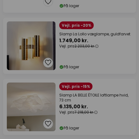
På lager
Vejl. pris -20%
Slamp La Lollo væglampe, guldfarvet
1.749,00 kr.
Vejl. pris
2.203,00 kr.
På lager
Vejl. pris -15%
Slamp LA BELLE ÉTOILE loftlampe hvid,
73 cm
6.135,00 kr.
Vejl. pris
7.218,00 kr.
På lager