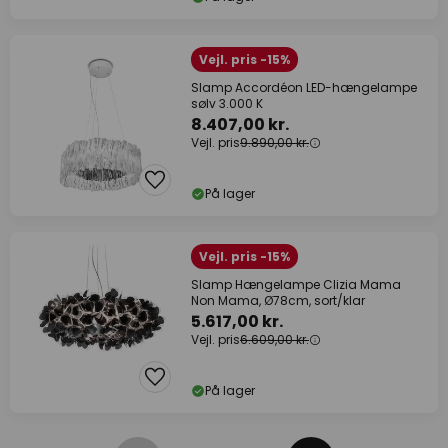
Vejl. pris -15%
Slamp Accordéon LED-hængelampe
sølv 3.000 K
8.407,00 kr.
Vejl. pris
9.890,00 kr.
På lager
Vejl. pris -15%
Slamp Hængelampe Clizia Mama
Non Mama, Ø78cm, sort/klar
5.617,00 kr.
Vejl. pris
6.609,00 kr.
På lager