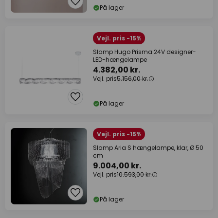
På lager
Vejl. pris -15%
Slamp Hugo Prisma 24V designer-
LED-hængelampe
4.382,00 kr.
Vejl. pris
5.156,00 kr.
På lager
Vejl. pris -15%
Slamp Aria S hængelampe, klar, Ø 50
cm
9.004,00 kr.
Vejl. pris
10.593,00 kr.
På lager