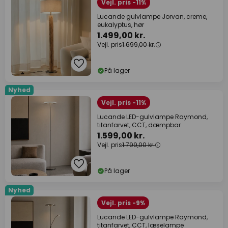
Vejl. pris -11%
Lucande gulvlampe Jorvan, creme,
eukalyptus, hør
1.499,00 kr.
Vejl. pris
1.699,00 kr.
På lager
Nyhed
Vejl. pris -11%
Lucande LED-gulvlampe Raymond,
titanfarvet, CCT, dæmpbar
1.599,00 kr.
Vejl. pris
1.799,00 kr.
På lager
Nyhed
Vejl. pris -9%
Lucande LED-gulvlampe Raymond,
titanfarvet, CCT, læselampe