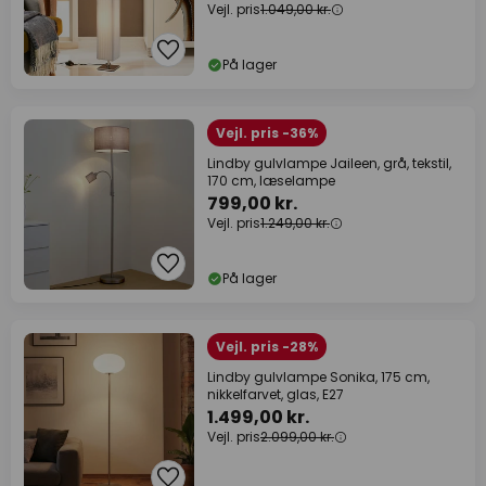
Vejl. pris
1.049,00 kr.
På lager
Vejl. pris -36%
Lindby gulvlampe Jaileen, grå, tekstil,
170 cm, læselampe
799,00 kr.
Vejl. pris
1.249,00 kr.
På lager
Vejl. pris -28%
Lindby gulvlampe Sonika, 175 cm,
nikkelfarvet, glas, E27
1.499,00 kr.
Vejl. pris
2.099,00 kr.