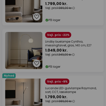
1.799,00 kr.
Vejl. pris
1.989,00 kr.
På lager
Vejl. pris -22%
Lindby buelampe Cynthia,
messingfarvet, glas, 140 cm, E27
1.049,00 kr.
Vejl. pris
1.349,00 kr.
På lager
Nyhed
Vejl. pris -9%
Lucande LED-gulvlampe Raymond,
sort, CCT, læselampe
1.799,00 kr.
Vejl. pris
1.989,00 kr.