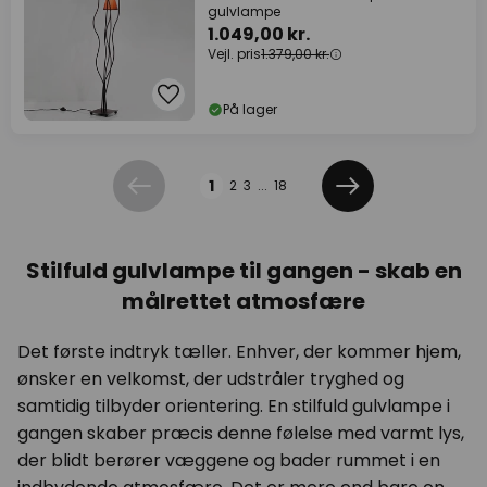
gulvlampe
1.049,00 kr.
Vejl. pris
1.379,00 kr.
På lager
Side
1
2
3
...
18
Forrige
Næste
Stilfuld gulvlampe til gangen - skab en
målrettet atmosfære
Det første indtryk tæller. Enhver, der kommer hjem,
ønsker en velkomst, der udstråler tryghed og
samtidig tilbyder orientering. En stilfuld gulvlampe i
gangen skaber præcis denne følelse med varmt lys,
der blidt berører væggene og bader rummet i en