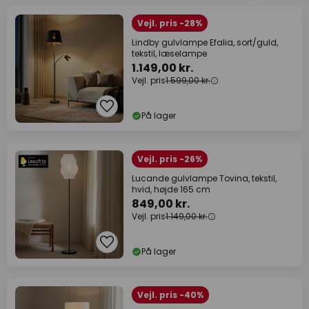
Vejl. pris -28%
Lindby gulvlampe Efalia, sort/guld,
tekstil, læselampe
1.149,00 kr.
Vejl. pris
1.599,00 kr.
På lager
Vejl. pris -26%
Lucande gulvlampe Tovina, tekstil,
hvid, højde 165 cm
849,00 kr.
Vejl. pris
1.149,00 kr.
På lager
Vejl. pris -40%