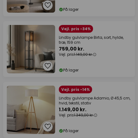
På lager
Vejl. pris -34%
Lindby gulvlampe Birta, sort, hylde,
træ, 159 cm
759,00 kr.
Vejl. pris
1.149,00 kr.
På lager
Vejl. pris -14%
Lindby gulvlampe Adamio, Ø 45,5 cm,
hvid, tekstil, stativ
1.149,00 kr.
Vejl. pris
1.349,00 kr.
På lager