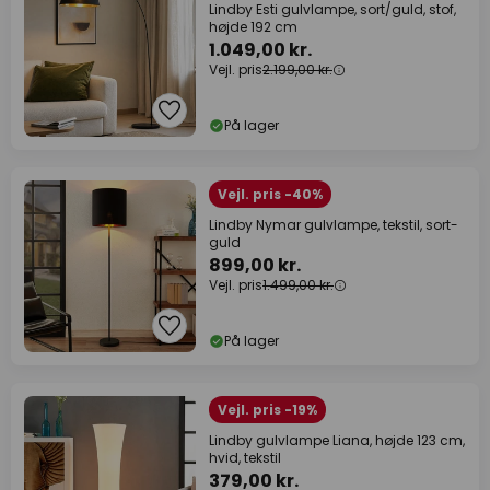
Lindby Esti gulvlampe, sort/guld, stof,
højde 192 cm
1.049,00 kr.
Vejl. pris
2.199,00 kr.
På lager
Vejl. pris -40%
Lindby Nymar gulvlampe, tekstil, sort-
guld
899,00 kr.
Vejl. pris
1.499,00 kr.
På lager
Vejl. pris -19%
Lindby gulvlampe Liana, højde 123 cm,
hvid, tekstil
379,00 kr.