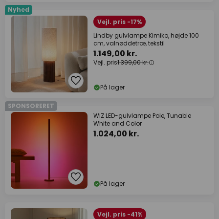
Nyhed
Vejl. pris -17%
Lindby gulvlampe Kimiko, højde 100
cm, valnøddetræ, tekstil
1.149,00 kr.
Vejl. pris
1.399,00 kr.
På lager
SPONSORERET
WiZ LED-gulvlampe Pole, Tunable
White and Color
1.024,00 kr.
På lager
Vejl. pris -41%