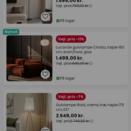
1.599,00 kr.
Vejl. pris
1.799,00 kr.
På lager
Nyhed
Vejl. pris -11%
Lucande gulvlampe Christo, højde 160
cm, krom/hvid, glas
1.499,00 kr.
Vejl. pris
1.699,00 kr.
På lager
Vejl. pris -7%
Gulvlampe Walz, creme, træ, højde 175
cm, E27
2.549,00 kr.
Vejl. pris
2.749,00 kr.