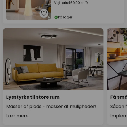
Vejl. pris
469,00 kr.
På lager
Lysstyrke til store rum
Få små 
Masser af plads - masser af muligheder!
Sådan f
Lær mere
Implem