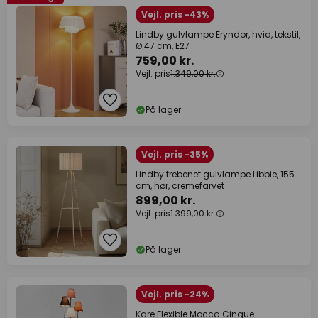
Vejl. pris -43%
Lindby gulvlampe Eryndor, hvid, tekstil,
Ø 47 cm, E27
759,00 kr.
Vejl. pris
1.349,00 kr.
På lager
Vejl. pris -35%
Lindby trebenet gulvlampe Libbie, 155
cm, hør, cremefarvet
899,00 kr.
Vejl. pris
1.399,00 kr.
På lager
Vejl. pris -24%
Kare Flexible Mocca Cinque