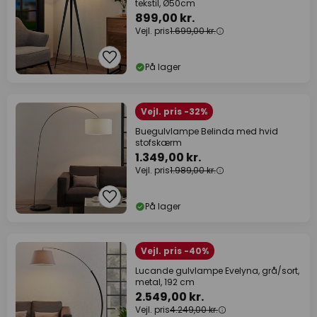
tekstil, Ø50cm
899,00 kr.
Vejl. pris
1.699,00 kr.
På lager
Vejl. pris -32%
Buegulvlampe Belinda med hvid
stofskærm
1.349,00 kr.
Vejl. pris
1.989,00 kr.
På lager
Vejl. pris -40%
Lucande gulvlampe Evelyna, grå/sort,
metal, 192 cm
2.549,00 kr.
Vejl. pris
4.249,00 kr.