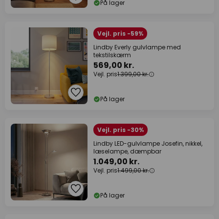
På lager
Vejl. pris -59%
Lindby Everly gulvlampe med
tekstilskærm
569,00 kr.
Vejl. pris
1.399,00 kr.
På lager
Vejl. pris -30%
Lindby LED-gulvlampe Josefin, nikkel,
læselampe, dæmpbar
1.049,00 kr.
Vejl. pris
1.499,00 kr.
På lager