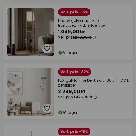
Vejl. pris -16%
Lindby gulvlampe Birta,
træfarvet/hvid, hylde, træ
1.049,00 kr.
Vejl. pris
1.249,00 kr.
På lager
Vejl. pris -32%
LED-gulvlampe Dent, sort, 180 cm, CCT,
2 lyskilder
2.299,00 kr.
Vejl. pris
3.426,00 kr.
På lager
Vejl. pris -15%