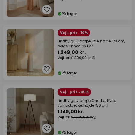
På lager
Vejl. pris -10%
Lindby gulvlampe Elfie, højde 124 cm,
beige, linned, 2x E27
1.249,00 kr.
Vejl. pris
1.399,00 kr.
På lager
Vejl. pris -45%
Lindby gulvlampe Charlia, hvid,
valnøddetræ, højde 150 cm
1.149,00 kr.
Vejl. pris
2.099,00 kr.
På lager