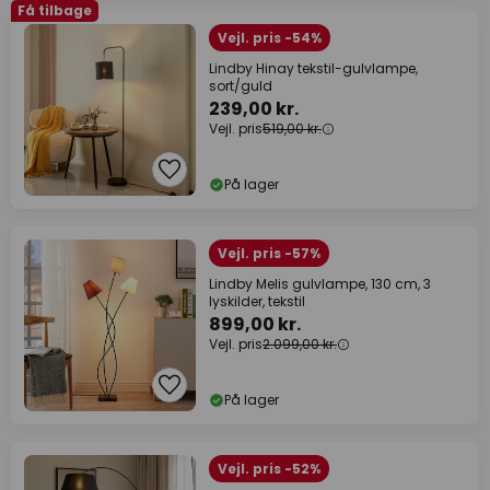
Få tilbage
Vejl. pris -54%
Lindby Hinay tekstil-gulvlampe,
sort/guld
239,00 kr.
Vejl. pris
519,00 kr.
På lager
Vejl. pris -57%
Lindby Melis gulvlampe, 130 cm, 3
lyskilder, tekstil
899,00 kr.
Vejl. pris
2.099,00 kr.
På lager
Vejl. pris -52%