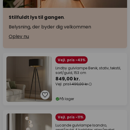
Stilfuldt lys til gangen
.
Belysning, der byder dig velkommen
Oplev nu
Vejl. pris -43%
Lindby gulvlampe Benik, stativ, tekstil,
sort/guld, 153 cm
849,00 kr.
Vejl. pris
1.499,00 kr.
På lager
Vejl. pris -11%
Lucande gulvlampe Isandro,
opal/guld, 4 lyskilder, glas/metal