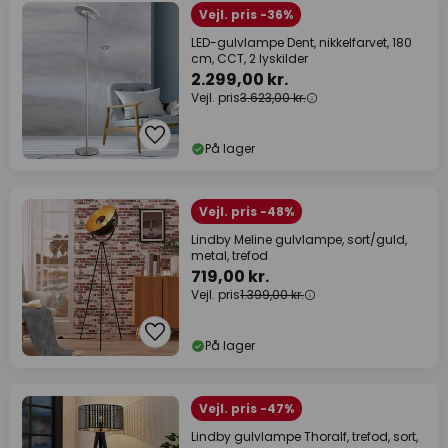
Vejl. pris -36%
LED-gulvlampe Dent, nikkelfarvet, 180
cm, CCT, 2 lyskilder
2.299,00 kr.
Vejl. pris
3.623,00 kr.
På lager
Vejl. pris -48%
Lindby Meline gulvlampe, sort/guld,
metal, trefod
719,00 kr.
Vejl. pris
1.399,00 kr.
På lager
Vejl. pris -47%
Lindby gulvlampe Thoralf, trefod, sort,