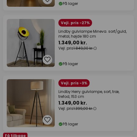
På lager
Vejl. pris -27%
Lindby gulvlampe Mineva. sort/guld,
metal, højde 180 cm
1.349,00 kr.
Vejl. pris
1.849,00 kr.
På lager
Vejl. pris -3%
Lindby Herry gulvlampe, sort, træ,
trefod, 153 cm
1.349,00 kr.
Vejl. pris
1.399,00 kr.
På lager
Få tilbage