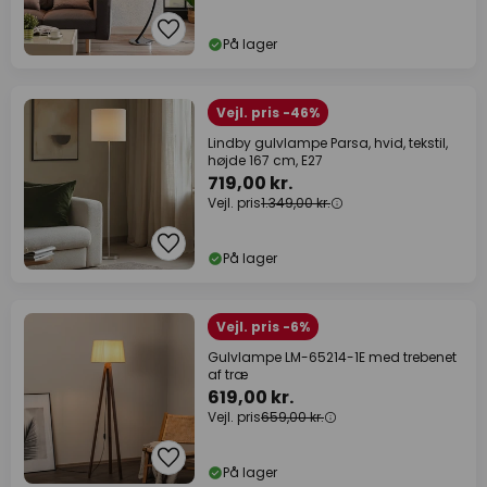
På lager
Vejl. pris -46%
Lindby gulvlampe Parsa, hvid, tekstil,
højde 167 cm, E27
719,00 kr.
Vejl. pris
1.349,00 kr.
På lager
Vejl. pris -6%
Gulvlampe LM-65214-1E med trebenet
af træ
619,00 kr.
Vejl. pris
659,00 kr.
På lager