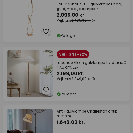
Paul Neuhaus LED-gulvlampe Linda,
guld, metal, dæmpbar
2.095,00 kr.
Vejl. pris
2.465,00 kr.
På lager
Vejl. pris -22%
Lucande Ellorin gulvlampe, hvid, træ, Ø
47,5 cm, E27
2.199,00 kr.
Vejl. pris
2.849,00 kr.
På lager
Antik gulvlampe Charleston antik
messing
1.646,00 kr.