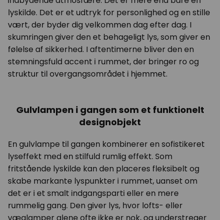
indbydende atmosfære. Det er mere end bare en
lyskilde. Det er et udtryk for personlighed og en stille
vært, der byder dig velkommen dag efter dag. I
skumringen giver den et behageligt lys, som giver en
følelse af sikkerhed. I aftentimerne bliver den en
stemningsfuld accent i rummet, der bringer ro og
struktur til overgangsområdet i hjemmet.
Gulvlampen i gangen som et funktionelt
designobjekt
En gulvlampe til gangen kombinerer en sofistikeret
lyseffekt med en stilfuld rumlig effekt. Som
fritstående lyskilde kan den placeres fleksibelt og
skabe markante lyspunkter i rummet, uanset om
det er i et smalt indgangsparti eller en mere
rummelig gang. Den giver lys, hvor lofts- eller
væglamper
alene ofte ikke er nok, og understreger