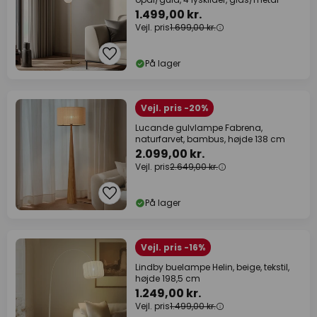
1.499,00 kr.
Vejl. pris
1.699,00 kr.
På lager
Vejl. pris -20%
Lucande gulvlampe Fabrena,
naturfarvet, bambus, højde 138 cm
2.099,00 kr.
Vejl. pris
2.649,00 kr.
På lager
Vejl. pris -16%
Lindby buelampe Helin, beige, tekstil,
højde 198,5 cm
1.249,00 kr.
Vejl. pris
1.499,00 kr.