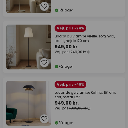
På lager
Vejl. pris -24%
Lindby gulvlampe Virelle, sort/hvid,
tekstil, højde 170 cm
949,00 kr.
Vejl. pris
1.249,00 kr.
På lager
Vejl. pris -49%
Lucande gulvlampe Kellina, 151 cm,
sort, metal, E27
949,00 kr.
Vejl. pris
1.889,00 kr.
På lager