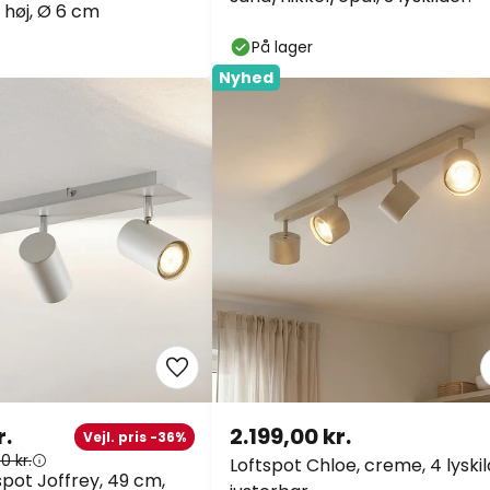
 høj, Ø 6 cm
På lager
Nyhed
r.
2.199,00 kr.
Vejl. pris -36%
0 kr.
Loftspot Chloe, creme, 4 lyskil
spot Joffrey, 49 cm,