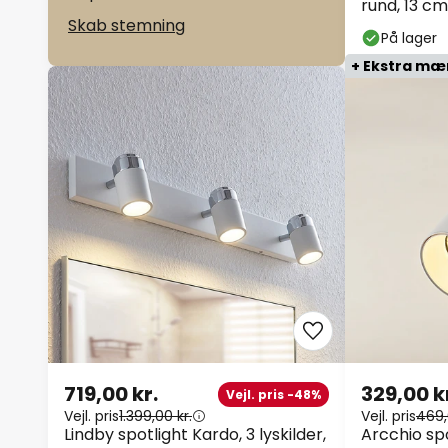
rund, 13 cm
Skab stemning
På lager
+ Ekstra m
719,00 kr.
329,00 k
Vejl. pris -48%
Vejl. pris
1.399,00 kr.
Vejl. pris
469,
Lindby spotlight Kardo, 3 lyskilder,
Arcchio spot