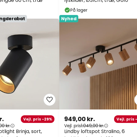
 længde 60 cm, træ
lyskilder, Ø31cm, træ, GU10
På lager
ængderabat
Nyhed
r.
949,00 kr.
Vejl. pris -29%
Vejl. pris
00 kr.
Vejl. pris
1.049,00 kr.
light Brinja, sort,
Lindby loftspot Stralino, 6