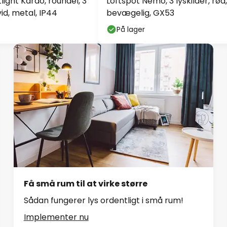
light Kardo, roundel, 3
Loftspot Nemo, 3 lyskilder, rød,
vid, metal, IP44
bevægelig, GX53
På lager
Få små rum til at virke større
Sådan fungerer lys ordentligt i små rum!
Implementer nu