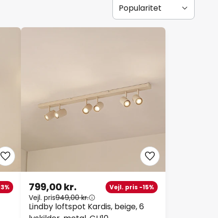
799,00 kr.
-13%
Vejl. pris -15%
Vejl. pris
949,00 kr.
Lindby loftspot Kardis, beige, 6