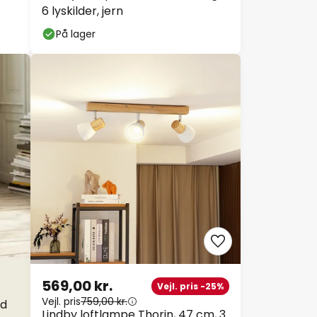
6 lyskilder, jern
På lager
569,00 kr.
Vejl. pris -25%
Vejl. pris
759,00 kr.
ed
Lindby loftlampe Thorin, 47 cm, 3