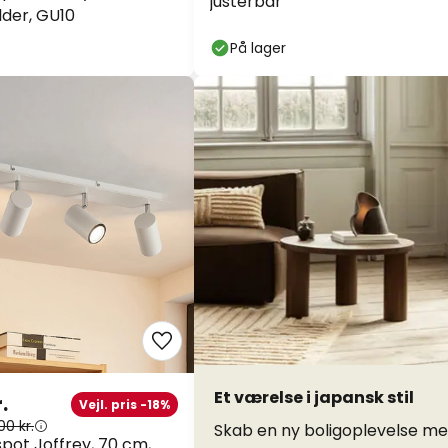
justerbar
ilder, GU10
På lager
Et værelse i japansk stil
.
Vejl. pris -18%
00 kr.
Skab en ny boligoplevelse m
spot Joffrey, 70 cm,