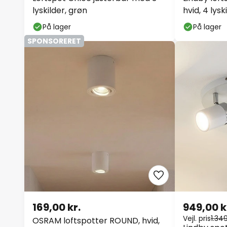
lyskilder, grøn
hvid, 4 lysk
På lager
På lager
SPONSORERET
169,00 kr.
949,00 k
Vejl. pris
1.349
OSRAM loftspotter ROUND, hvid,