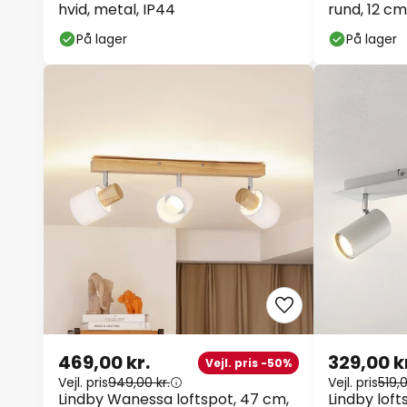
hvid, metal, IP44
rund, 12 cm
På lager
På lager
469,00 kr.
329,00 k
Vejl. pris -50%
Vejl. pris
949,00 kr.
Vejl. pris
519,0
Lindby Wanessa loftspot, 47 cm,
Lindby loft