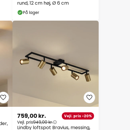
rund, 12 cm høj, Ø 6 cm
På lager
759,00 kr.
Vejl. pris -20%
Vejl. pris
949,00 kr.
der,
Lindby loftspot Bravius, messing,