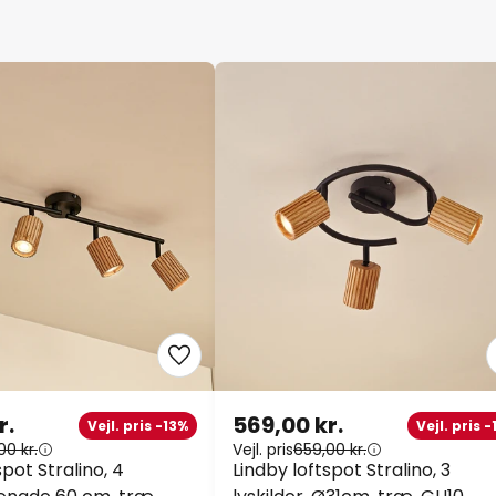
r.
569,00 kr.
Vejl. pris -13%
Vejl. pris 
00 kr.
Vejl. pris
659,00 kr.
spot Stralino, 4
Lindby loftspot Stralino, 3