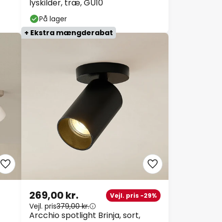
lyskilder, træ, GU10
På lager
+ Ekstra mængderabat
269,00 kr.
Vejl. pris -29%
Vejl. pris
379,00 kr.
Arcchio spotlight Brinja, sort,