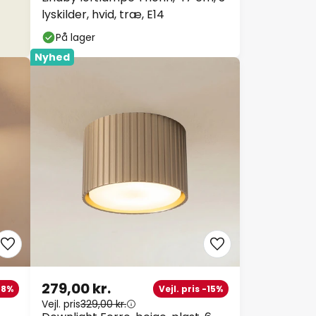
lyskilder, hvid, træ, E14
På lager
Nyhed
279,00 kr.
 -8%
Vejl. pris -15%
Vejl. pris
329,00 kr.