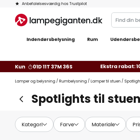
Skip
Anbefalelsesværdig hos Trustpilot
to
Find
Content
din
belysning
Indendørsbelysning
Rum
Udendørsbe
Ekstra rabat: 10
Kun
01D 11T 37M 34S
Lamper og belysning
Rumbelysning
Lamper til stuen
Spotligh
Spotlights til stue
Kategori
Farve
Materiale
Pri