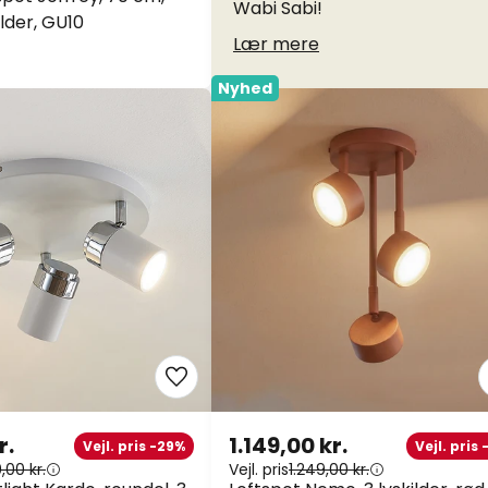
Wabi Sabi!
ilder, GU10
Lær mere
Nyhed
r.
1.149,00 kr.
Vejl. pris -29%
Vejl. pris
,00 kr.
Vejl. pris
1.249,00 kr.