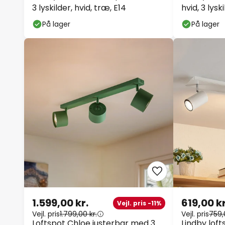
3 lyskilder, hvid, træ, E14
hvid, 3 lysk
På lager
På lager
1.599,00 kr.
619,00 kr
Vejl. pris -11%
Vejl. pris
1.799,00 kr.
Vejl. pris
759,
Loftspot Chloe justerbar med 3
Lindby loft