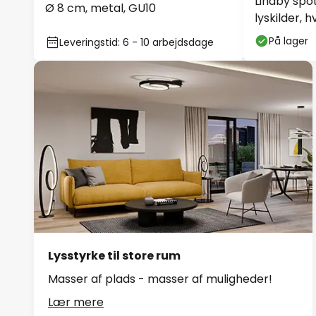
Lindby spot
Ø 8 cm, metal, GU10
lyskilder, h
På lager
Leveringstid: 6 - 10 arbejdsdage
Lysstyrke til store rum
Masser af plads - masser af muligheder!
Lær mere