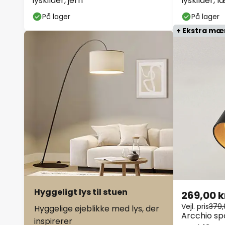
lyskilder, jern
lyskilder,
På lager
På lager
+ Ekstra m
Hyggeligt lys til stuen
269,00 k
Vejl. pris
379,
Hyggelige øjeblikke med lys, der
Arcchio spot
inspirerer