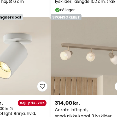
 høj, Ø 6 cm
lyskilder, længde 102 cm, træ
På lager
ængderabat
SPONSORERET
r.
314,00 kr.
Vejl. pris -29%
00 kr.
Corato loftspot,
light Brinja, hvid,
sand/nikkel/opal, 3 lyskilder.