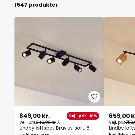
1547 produkter
849,00 kr.
659,00 k
Vejl. pris -10%
Vejl. pris
949,00 kr.
Vejl. pris
759,
Lindby loftspot Bravius, sort, 6
Lindby loft