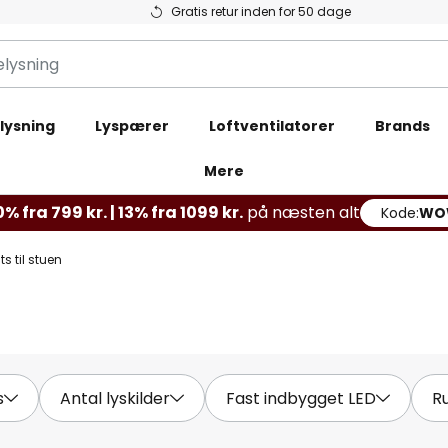
Gratis retur inden for 50 dage
lysning
Lyspærer
Loftventilatorer
Brands
Mere
% fra 799 kr. | 13% fra 1099 kr.
på næsten alt
Kode:
WO
ts til stuen
n
s
Antal lyskilder
Fast indbygget LED
R