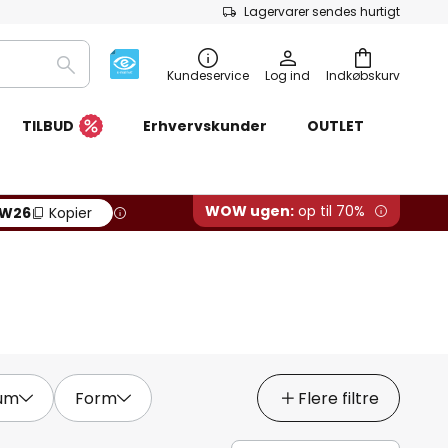
Lagervarer sendes hurtigt
Søg
Kundeservice
Log ind
Indkøbskurv
TILBUD
Erhvervskunder
OUTLET
WOW ugen:
op til 70%
W26
Kopier
um
Form
Flere filtre