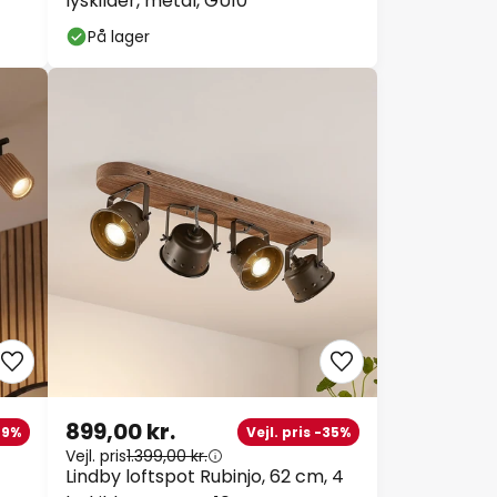
lyskilder, metal, GU10
På lager
899,00 kr.
 -9%
Vejl. pris -35%
Vejl. pris
1.399,00 kr.
Lindby loftspot Rubinjo, 62 cm, 4