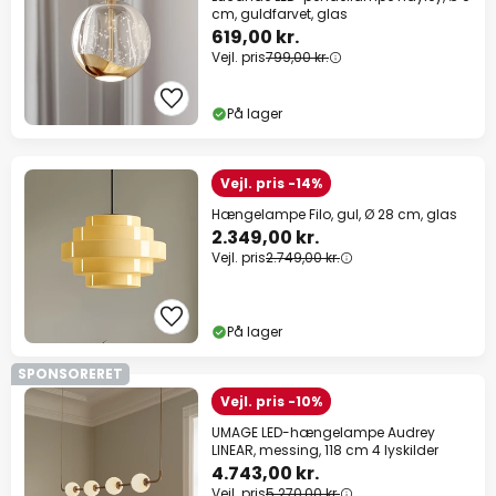
cm, guldfarvet, glas
619,00 kr.
Vejl. pris
799,00 kr.
På lager
Vejl. pris -14%
Hængelampe Filo, gul, Ø 28 cm, glas
2.349,00 kr.
Vejl. pris
2.749,00 kr.
På lager
SPONSORERET
Vejl. pris -10%
UMAGE LED-hængelampe Audrey
LINEAR, messing, 118 cm 4 lyskilder
4.743,00 kr.
Vejl. pris
5.270,00 kr.