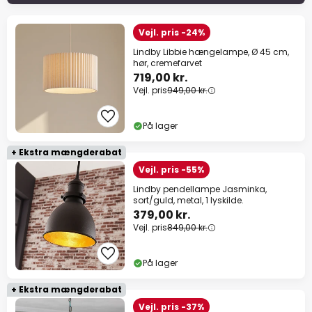
Vejl. pris -24%
Lindby Libbie hængelampe, Ø 45 cm,
hør, cremefarvet
719,00 kr.
Vejl. pris
949,00 kr.
På lager
+ Ekstra mængderabat
Vejl. pris -55%
Lindby pendellampe Jasminka,
sort/guld, metal, 1 lyskilde.
379,00 kr.
Vejl. pris
849,00 kr.
På lager
+ Ekstra mængderabat
Vejl. pris -37%