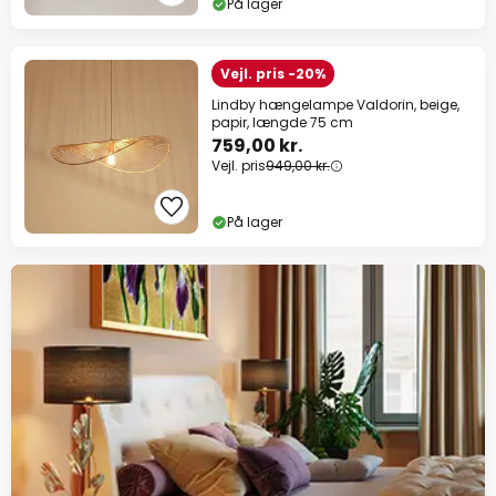
På lager
Vejl. pris -20%
Lindby hængelampe Valdorin, beige,
papir, længde 75 cm
759,00 kr.
Vejl. pris
949,00 kr.
På lager