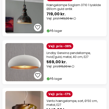
Hængelampe Saglam 3710 1 lyskilde
Ø31cm guld antik
719,00 kr.
Vejl. pris
1.149,00 kr.
På lager
Vejl. pris -38%
Lindby Gerwina pendellampe,
hvid/guld, metal, 40 cm, E27
569,00 kr.
Vejl. pris
919,00 kr.
På lager
Vejl. pris -17%
Vento hængelampe, sort, Ø 50 cm,
metal, E27