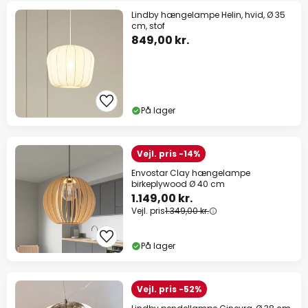
Lindby hængelampe Helin, hvid, Ø 35
cm, stof
849,00 kr.
På lager
Vejl. pris -14%
Envostar Clay hængelampe
birkeplywood Ø 40 cm
1.149,00 kr.
Vejl. pris
1.349,00 kr.
På lager
Vejl. pris -52%