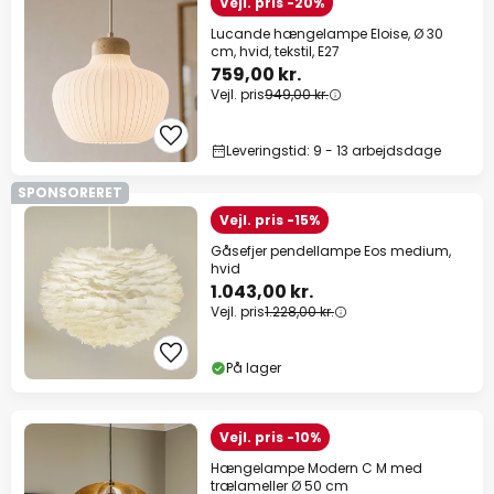
Vejl. pris -20%
Lucande hængelampe Eloise, Ø 30
cm, hvid, tekstil, E27
759,00 kr.
Vejl. pris
949,00 kr.
Leveringstid: 9 - 13 arbejdsdage
SPONSORERET
Vejl. pris -15%
Gåsefjer pendellampe Eos medium,
hvid
1.043,00 kr.
Vejl. pris
1.228,00 kr.
På lager
Vejl. pris -10%
Hængelampe Modern C M med
trælameller Ø 50 cm