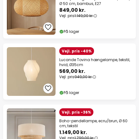
Ø 50 cm, bambus, E27
849,00 kr.
Vejl. pris
1.149,00 kr.
På lager
Vejl. pris -40%
Lucande Tovina hængelampe, tekstil,
hvid, Ø35cm
569,00 kr.
Vejl. pris
949,00 kr.
På lager
Vejl. pris -36%
Boho-pendellampe, ecru/brun, Ø 60
cm, tekstil
1.149,00 kr.
Vejl. pris
1.799,00 kr.