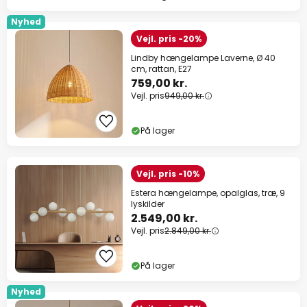
Nyhed
Vejl. pris -20%
Lindby hængelampe Laverne, Ø 40
cm, rattan, E27
759,00 kr.
Vejl. pris
949,00 kr.
På lager
Vejl. pris -10%
Estera hængelampe, opalglas, træ, 9
lyskilder
2.549,00 kr.
Vejl. pris
2.849,00 kr.
På lager
Nyhed