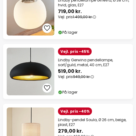
Lindby pendellampe Ginevra, Ø 38 cm,
hvid, glas, E27
719,00 kr.
Vejl. pris
1.499,00 kr.
På lager
Vejl. pris -45%
Lindby Gerwina pendellampe,
sort/guld, metal, 40 cm, E27
519,00 kr.
Vejl. pris
949,00 kr.
På lager
Vejl. pris -40%
Lindby-pendel Soula, Ø 26 cm, beige,
plast, E27
279,00 kr.