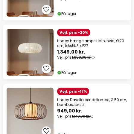
På lager
Vejl. pris -20%
Lindby hængelampe Helin, hvid, Ø 70
cm, tekstil, 3 x E27
1.349,00 kr.
Vejl. pris
1.699,00 kr.
På lager
Vejl. pris -17%
Lindby Davella pendellampe, Ø 50 cm,
bambus, tekstil
949,00 kr.
Vejl. pris
1.149,00 kr.