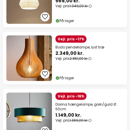
569,00 kr.
Vejl. pris
1.049,00 kr.
På lager
Vejl. pris -17%
Bodo pendellampe, lyst træ
2.349,00 kr.
Vejl. pris
2.851,00 kr.
På lager
Vejl. pris -16%
Dorina hængelampe, grøn/guld Ø
50cm
1.149,00 kr.
Vejl. pris
1.369,00 kr.