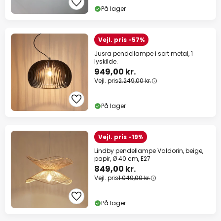
På lager
Vejl. pris -57%
Jusra pendellampe i sort metal, 1
lyskilde.
949,00 kr.
Vejl. pris
2.249,00 kr.
På lager
Vejl. pris -19%
Lindby pendellampe Valdorin, beige,
papir, Ø 40 cm, E27
849,00 kr.
Vejl. pris
1.049,00 kr.
På lager