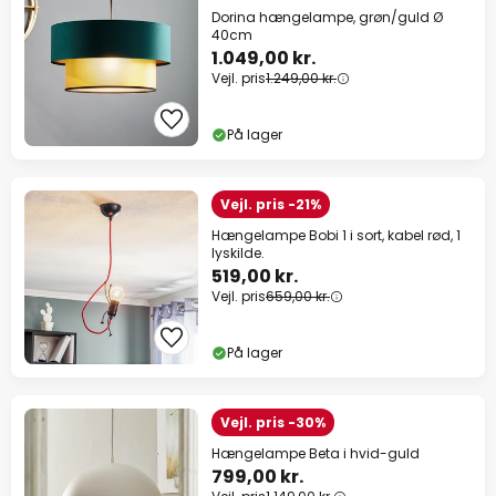
Dorina hængelampe, grøn/guld Ø
40cm
1.049,00 kr.
Vejl. pris
1.249,00 kr.
På lager
Vejl. pris -21%
Hængelampe Bobi 1 i sort, kabel rød, 1
lyskilde.
519,00 kr.
Vejl. pris
659,00 kr.
På lager
Vejl. pris -30%
Hængelampe Beta i hvid-guld
799,00 kr.