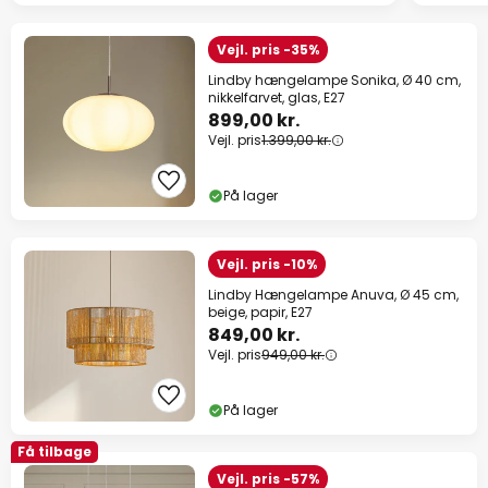
Vejl. pris -35%
Lindby hængelampe Sonika, Ø 40 cm,
nikkelfarvet, glas, E27
899,00 kr.
Vejl. pris
1.399,00 kr.
På lager
Vejl. pris -10%
Lindby Hængelampe Anuva, Ø 45 cm,
beige, papir, E27
849,00 kr.
Vejl. pris
949,00 kr.
På lager
Få tilbage
Vejl. pris -57%