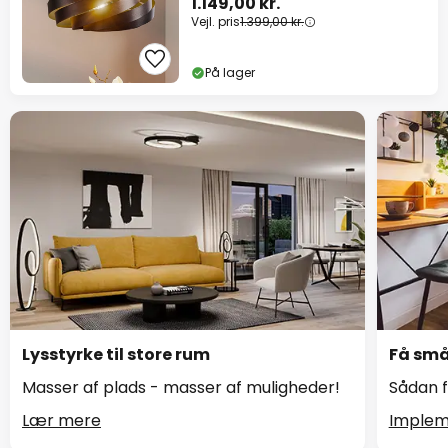
1.149,00 kr.
Vejl. pris
1.399,00 kr.
På lager
Lysstyrke til store rum
Få små 
Masser af plads - masser af muligheder!
Sådan f
Lær mere
Implem