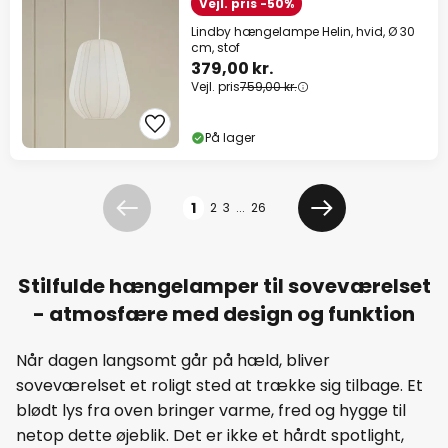
Vejl. pris -50%
Lindby hængelampe Helin, hvid, Ø 30
cm, stof
379,00 kr.
Vejl. pris
759,00 kr.
På lager
Side
1
2
3
...
26
Forrige
Næste
Stilfulde hængelamper til soveværelset
- atmosfære med design og funktion
Når dagen langsomt går på hæld, bliver
soveværelset et roligt sted at trække sig tilbage. Et
blødt lys fra oven bringer varme, fred og hygge til
netop dette øjeblik. Det er ikke et hårdt spotlight,