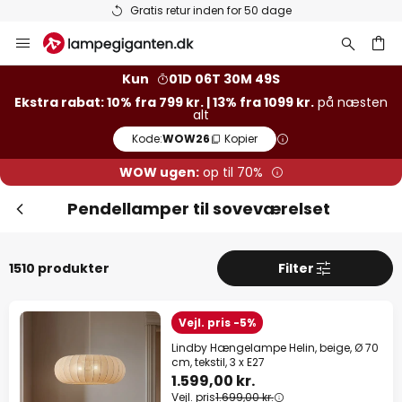
Lagervarer sendes hurtigt
Skip
to
Content
Kun
01D 06T 30M 47S
Ekstra rabat: 10% fra 799 kr. | 13% fra 1099 kr.
på næsten
alt
Luk
Ekstra rabat
Kode:
WOW26
Kopier
13% rabat
fra 1099 kr.
WOW ugen:
op til 70%
Pendellamper til soveværelset
10% rabat
fra 799 kr.
på næsten alt*
1510 produkter
Filter
Kode:
WOW26
Kopier
Vejl. pris -5%
Spar nu
Lindby Hængelampe Helin, beige, Ø 70
cm, tekstil, 3 x E27
*Ekskluderede producenter
1.599,00 kr.
Vejl. pris
1.699,00 kr.