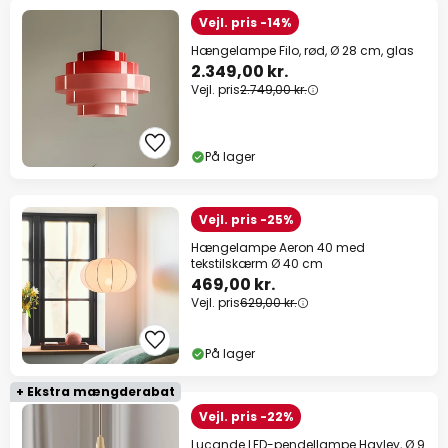
Vejl. pris -14%
Hængelampe Filo, rød, Ø 28 cm, glas
2.349,00 kr.
Vejl. pris
2.749,00 kr.
På lager
Vejl. pris -25%
Hængelampe Aeron 40 med
tekstilskærm Ø 40 cm
469,00 kr.
Vejl. pris
629,00 kr.
På lager
+ Ekstra mængderabat
Vejl. pris -22%
Lucande LED-pendellampe Hayley, Ø 9