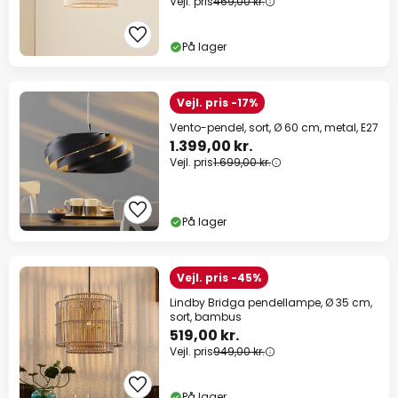
Vejl. pris
469,00 kr.
På lager
Vejl. pris -17%
Vento-pendel, sort, Ø 60 cm, metal, E27
1.399,00 kr.
Vejl. pris
1.699,00 kr.
På lager
Vejl. pris -45%
Lindby Bridga pendellampe, Ø 35 cm,
sort, bambus
519,00 kr.
Vejl. pris
949,00 kr.
På lager