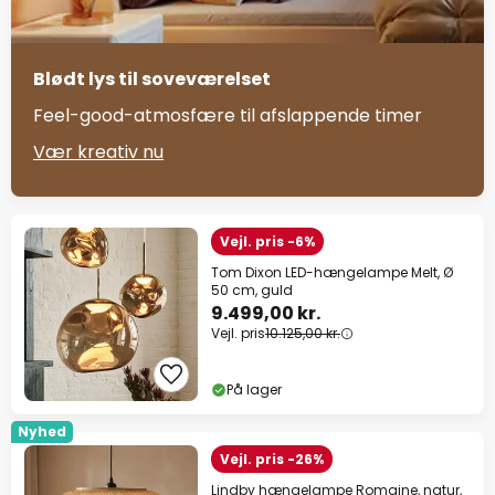
Blødt lys til soveværelset
Feel-good-atmosfære til afslappende timer
Vær kreativ nu
Vejl. pris -6%
Tom Dixon LED-hængelampe Melt, Ø
50 cm, guld
9.499,00 kr.
Vejl. pris
10.125,00 kr.
På lager
Nyhed
Vejl. pris -26%
Lindby hængelampe Romaine, natur,