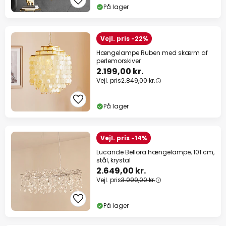
På lager
Vejl. pris -22%
Hængelampe Ruben med skærm af
perlemorskiver
2.199,00 kr.
Vejl. pris
2.849,00 kr.
På lager
Vejl. pris -14%
Lucande Bellora hængelampe, 101 cm,
stål, krystal
2.649,00 kr.
Vejl. pris
3.099,00 kr.
På lager