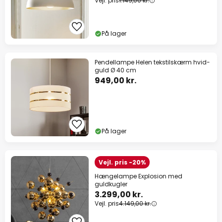
Vejl. pris
1.149,00 kr.
På lager
Pendellampe Helen tekstilskærm hvid-
guld Ø 40 cm
949,00 kr.
På lager
Vejl. pris -20%
Hængelampe Explosion med
guldkugler
3.299,00 kr.
Vejl. pris
4.149,00 kr.