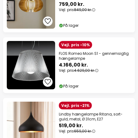
759,00 kr.
Vejl. pris
849,00 kr.
På lager
Vejl. pris -10%
FLOS Romeo Moon S1 - gennemsigtig
hængelampe
4.166,00 kr.
Vejl. pris
4.629,00 kr.
På lager
Vejl. pris -21%
Lindby hængelampe Ritana, sort-
guld, metal, Ø 31cm, E27
519,00 kr.
Vejl. pris
659,00 kr.