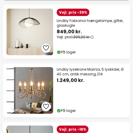
Vejl. pris -39%
Lindby Fabronia hængelampe, gitter,
glaskugle
849,00 kr.
Vejl. pris
1.399,00 kr.
På lager
Lindby lysekrone Marnia, 5 lyskilder, Ø
40 cm, antik messing, E14
1.249,00 kr.
På lager
Vejl. pris -16%