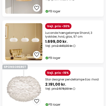
På lager
Vejl. pris -30%
Lucande hængelampe Sharvil, 3
lyskilder, hvid, glas, 97 cm
1.699,00 kr.
Vejl. pris
2.449,00 kr.
På lager
SPONSORERET
Vejl. pris -15%
Stor designer pendellampe Eos i hvid
2.191,00 kr.
Vejl. pris
2.578,00 kr.
På lager