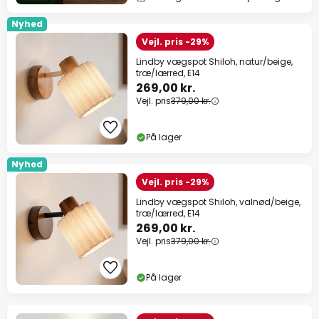
Nyhed
Vejl. pris -29%
Lindby vægspot Shiloh, natur/beige,
træ/lærred, E14
269,00 kr.
Vejl. pris
379,00 kr.
På lager
Nyhed
Vejl. pris -29%
Lindby vægspot Shiloh, valnød/beige,
træ/lærred, E14
269,00 kr.
Vejl. pris
379,00 kr.
På lager