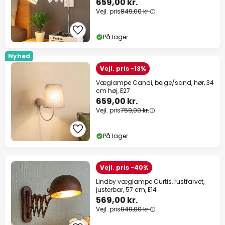
659,00 kr.
Vejl. pris
849,00 kr.
På lager
Nyhed
Vejl. pris -13%
Væglampe Candi, beige/sand, hør, 34
cm høj, E27
659,00 kr.
Vejl. pris
759,00 kr.
På lager
Vejl. pris -40%
Lindby væglampe Curtis, rustfarvet,
justerbar, 57 cm, E14
569,00 kr.
Vejl. pris
949,00 kr.