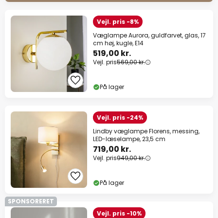
Vejl. pris -8%
Væglampe Aurora, guldfarvet, glas, 17
cm høj, kugle, E14
519,00 kr.
Vejl. pris
569,00 kr.
På lager
Vejl. pris -24%
Lindby væglampe Florens, messing,
LED-læselampe, 23,5 cm
719,00 kr.
Vejl. pris
949,00 kr.
På lager
SPONSORERET
Vejl. pris -10%