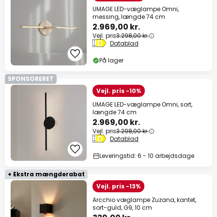
UMAGE LED-væglampe Omni,
messing, længde 74 cm
2.969,00 kr.
Vejl. pris
3.298,00 kr.
Datablad
På lager
SPONSORERET
Vejl. pris -10%
UMAGE LED-væglampe Omni, sort,
længde 74 cm
2.969,00 kr.
Vejl. pris
3.298,00 kr.
Datablad
Leveringstid: 6 - 10 arbejdsdage
+ Ekstra mængderabat
Vejl. pris -13%
Arcchio væglampe Zuzana, kantet,
sort-guld, G9, 10 cm