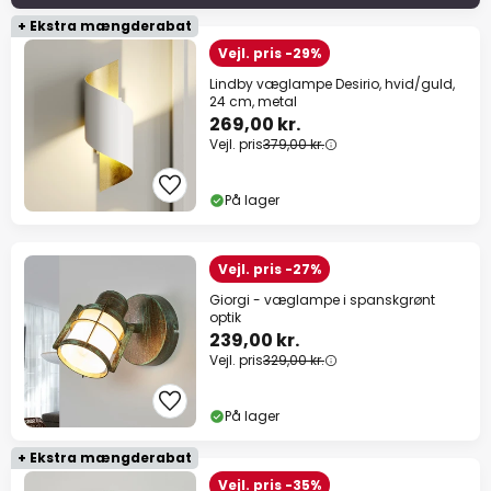
+ Ekstra mængderabat
Vejl. pris -29%
Lindby væglampe Desirio, hvid/guld,
24 cm, metal
269,00 kr.
Vejl. pris
379,00 kr.
På lager
Vejl. pris -27%
Giorgi - væglampe i spanskgrønt
optik
239,00 kr.
Vejl. pris
329,00 kr.
På lager
+ Ekstra mængderabat
Vejl. pris -35%