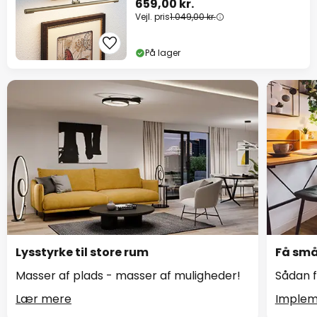
659,00 kr.
Vejl. pris
1.049,00 kr.
På lager
Lysstyrke til store rum
Få små 
Masser af plads - masser af muligheder!
Sådan f
Lær mere
Implem