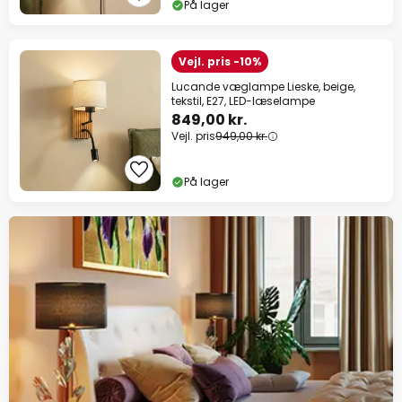
På lager
Vejl. pris -10%
Lucande væglampe Lieske, beige,
tekstil, E27, LED-læselampe
849,00 kr.
Vejl. pris
949,00 kr.
På lager