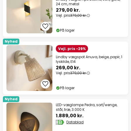
24 cm, metal
279,00 kr.
Vejl. pris
379,00 kr.
På lager
Nyhed
Vejl. pris -29%
Lindby vægspot Anuva, beige, papir, 1
lyskilde, E14
269,00 kr.
Vejl. pris
379,00 kr.
På lager
Nyhed
LED-væglampe Pedra, sort/wenge,
stål, træ, 3.000 K
1.889,00 kr.
Datablad