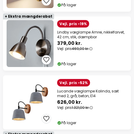
På lager
+ Ekstra mængderabat
Vejl. pris -19%
Lindby væglampe Amrei, nikkelfarvet,
42 cm, stik, dæmpbar
379,00 kr.
Vejl. pris
469,00 kr.
På lager
Vejl. pris -52%
Lucande væglampe Kalinda, sæt
med 2, grå, beton, E14
626,00 kr.
Vejl. pris
1.321,00 kr.
På lager