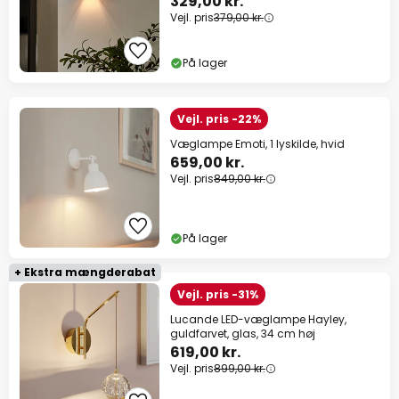
329,00 kr.
Vejl. pris
379,00 kr.
På lager
Vejl. pris -22%
Væglampe Emoti, 1 lyskilde, hvid
659,00 kr.
Vejl. pris
849,00 kr.
På lager
+ Ekstra mængderabat
Vejl. pris -31%
Lucande LED-væglampe Hayley,
guldfarvet, glas, 34 cm høj
619,00 kr.
Vejl. pris
899,00 kr.