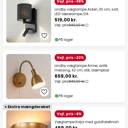
Vejl. pris -38%
Lindby væglampe Aiden, 30 cm, sort,
LED-læselampe, E14
519,00 kr.
Vejl. pris
849,00 kr.
På lager
Vejl. pris -22%
Lindby væglampe Amrei, antik
messing, 42 cm, stik, dæmpbar
659,00 kr.
Vejl. pris
849,00 kr.
På lager
+ Ekstra mængderabat
Vejl. pris -9%
Væglampe Kolja med guldfoliefinish
469,00 kr.