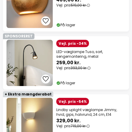
Vejl. pris
519,00 kr.
På lager
SPONSORERET
Vejl. pris -34%
LED-væglampe Tuso, sort,
sengemontering, metal
259,00 kr.
Vejl. pris
393,00 kr.
På lager
+ Ekstra mængderabat
Vejl. pris -54%
Lindby uplight væglampe Jimmy,
hvid, gips, halvrund, 24 cm, E14
329,00 kr.
Vejl. pris
719,00 kr.