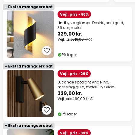
+ Ekstra mængderabat
Vejl. pris -46%
Lindby væglampe Desirio, sort/guld,
35 cm, metal
329,00 kr.
Vejl. pris
619,00 kr.
På lager
+ Ekstra mængderabat
Vejl. pris -29%
Lucande spotlight Angelina,
messing/guld, metal, 1 lyskilde.
329,00 kr.
Vejl. pris
469,00 kr.
På lager
+ Ekstra mængderabat
Vejl. pris -33%