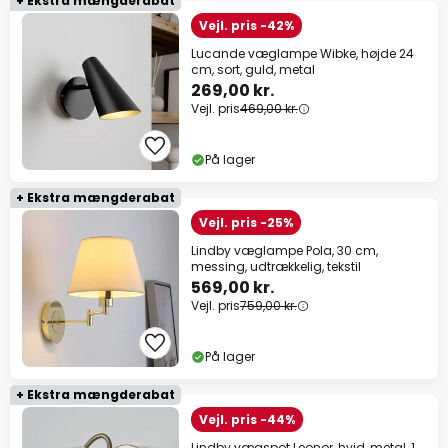
+ Ekstra mængderabat
Vejl. pris -42%
Lucande væglampe Wibke, højde 24
cm, sort, guld, metal
269,00 kr.
Vejl. pris
469,00 kr.
På lager
+ Ekstra mængderabat
Vejl. pris -25%
Lindby væglampe Pola, 30 cm,
messing, udtrækkelig, tekstil
569,00 kr.
Vejl. pris
759,00 kr.
På lager
+ Ekstra mængderabat
Vejl. pris -44%
Lindby vægspot Leonor, hvid, metal, 1