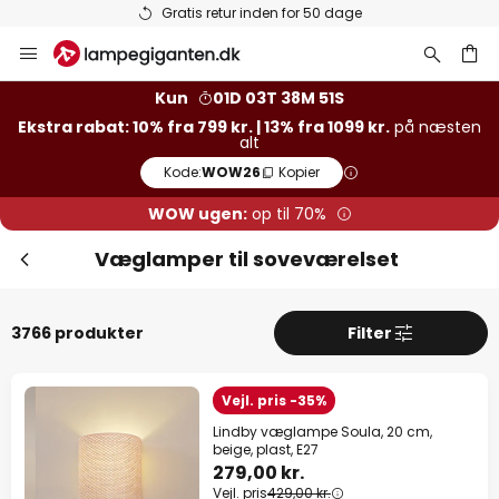
Lagervarer sendes hurtigt
Skip
Luk
Ekstra rabat
to
Content
13% rabat
fra 1099 kr.
Kun
01D 03T 38M 49S
Ekstra rabat: 10% fra 799 kr. | 13% fra 1099 kr.
på næsten
alt
10% rabat
fra 799 kr.
Kode:
WOW26
Kopier
på næsten alt*
WOW ugen:
op til 70%
Kode:
WOW26
Kopier
Væglamper til soveværelset
Spar nu
3766 produkter
Filter
*Ekskluderede producenter
Vejl. pris -35%
Lindby væglampe Soula, 20 cm,
beige, plast, E27
279,00 kr.
Vejl. pris
429,00 kr.