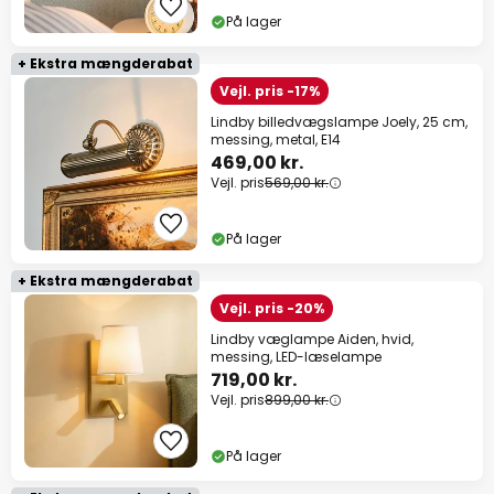
På lager
+ Ekstra mængderabat
Vejl. pris -17%
Lindby billedvægslampe Joely, 25 cm,
messing, metal, E14
469,00 kr.
Vejl. pris
569,00 kr.
På lager
+ Ekstra mængderabat
Vejl. pris -20%
Lindby væglampe Aiden, hvid,
messing, LED-læselampe
719,00 kr.
Vejl. pris
899,00 kr.
På lager