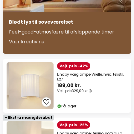
Blødt lys til soveværelset
Feel-good-atmosfære til afslappende timer
Vær kreativ nu
Vejl. pris -42%
Lindby væglampe Virelle, hvid, tekstil,
E27
189,00 kr.
Vejl. pris
329,00 kr.
På lager
+ Ekstra mængderabat
Vejl. pris -26%
Lindby væglampe Desirio, sort/guld,