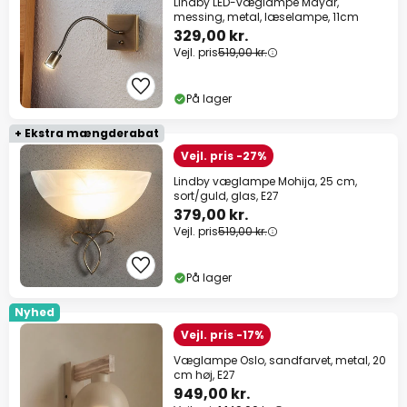
Lindby LED-væglampe Mayar,
messing, metal, læselampe, 11cm
329,00 kr.
Vejl. pris
519,00 kr.
På lager
+ Ekstra mængderabat
Vejl. pris -27%
Lindby væglampe Mohija, 25 cm,
sort/guld, glas, E27
379,00 kr.
Vejl. pris
519,00 kr.
På lager
Nyhed
Vejl. pris -17%
Væglampe Oslo, sandfarvet, metal, 20
cm høj, E27
949,00 kr.