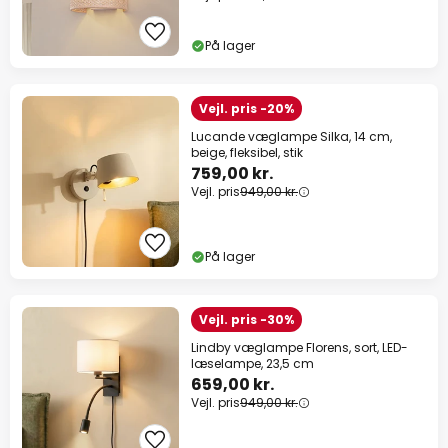
På lager
Vejl. pris -20%
Lucande væglampe Silka, 14 cm,
beige, fleksibel, stik
759,00 kr.
Vejl. pris
949,00 kr.
På lager
Vejl. pris -30%
Lindby væglampe Florens, sort, LED-
læselampe, 23,5 cm
659,00 kr.
Vejl. pris
949,00 kr.