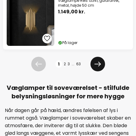
Væglampe Reis 13341, guldfarvet,
metal, højde 50 cm
1.149,00 kr.
På lager
Side
1
2
3
...
63
Forrige
Næste
Væglamper til soveværelset - stilfulde
belysningsløsninger for mere hygge
Når dagen går på hæld, ændres følelsen af lys i
rummet også. Væglamper i soveværelset skaber en
atmosfære, der inviterer dig til at slukke. Den bløde
glød langs væggene, et varmt lysskær ved sengens