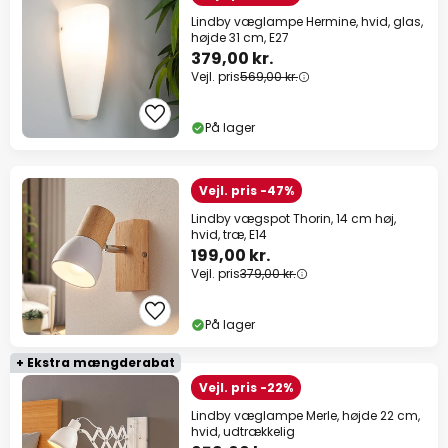
Lindby væglampe Hermine, hvid, glas,
højde 31 cm, E27
379,00 kr.
Vejl. pris
569,00 kr.
På lager
Vejl. pris -47%
Lindby vægspot Thorin, 14 cm høj,
hvid, træ, E14
199,00 kr.
Vejl. pris
379,00 kr.
På lager
+ Ekstra mængderabat
Vejl. pris -22%
Lindby væglampe Merle, højde 22 cm,
hvid, udtrækkelig