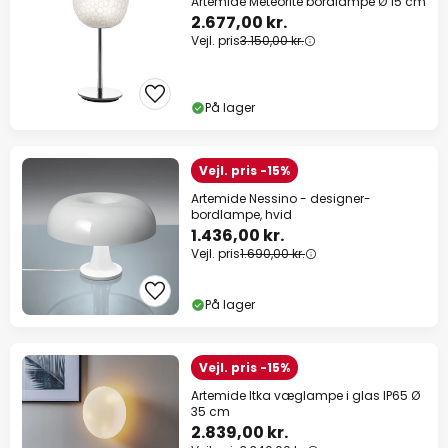
Artemide Meteorite bordlampe Ø 15 cm
2.677,00 kr.
Vejl. pris
3.150,00 kr.
På lager
Vejl. pris -15%
Artemide Nessino - designer-
bordlampe, hvid
1.436,00 kr.
Vejl. pris
1.690,00 kr.
På lager
Vejl. pris -15%
Artemide Itka væglampe i glas IP65 Ø
35 cm
2.839,00 kr.