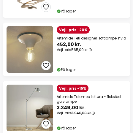
På lager
Vejl. pris -20%
Artemide Teti designer-loftlampe, hvid
452,00 kr.
Vejl. pris
565,00 kr.
På lager
Vejl. pris -15%
Artemide Tolomeo Lettura - fleksibel
gulvlampe
3.349,00 kr.
Vejl. pris
3.940,00 kr.
På lager