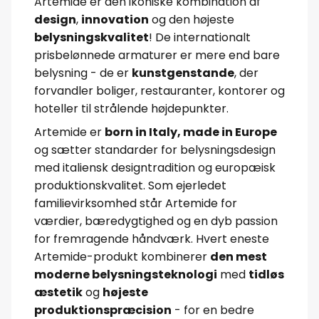
Artemide er den ikoniske kombination af
design
,
innovation
og den højeste
belysningskvalitet
! De internationalt
prisbelønnede armaturer er mere end bare
belysning - de er
kunstgenstande
, der
forvandler boliger, restauranter, kontorer og
hoteller til strålende højdepunkter.
Artemide er
born in Italy, made in Europe
og sætter standarder for belysningsdesign
med italiensk designtradition og europæisk
produktionskvalitet. Som ejerledet
familievirksomhed står Artemide for
værdier, bæredygtighed og en dyb passion
for fremragende håndværk. Hvert eneste
Artemide-produkt kombinerer
den mest
moderne belysningsteknologi
med
tidløs
æstetik
og
højeste
produktionspræcision
- for en bedre