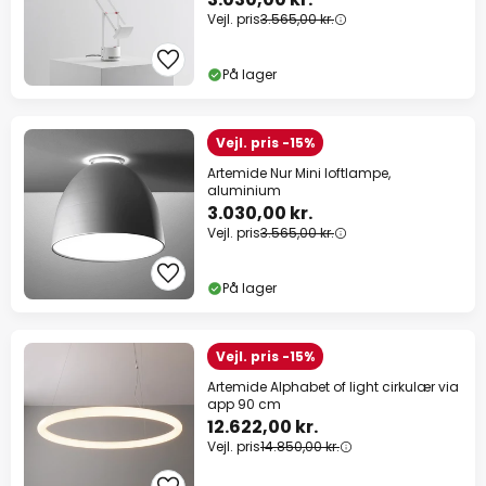
Vejl. pris
3.565,00 kr.
På lager
Vejl. pris -15%
Artemide Nur Mini loftlampe,
aluminium
3.030,00 kr.
Vejl. pris
3.565,00 kr.
På lager
Vejl. pris -15%
Artemide Alphabet of light cirkulær via
app 90 cm
12.622,00 kr.
Vejl. pris
14.850,00 kr.