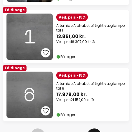
Få tilbage
Vejl. pris -15%
Artemide Alphabet of Light væglampe,
tal 1
13.861,00 kr.
Vejl. pris
16.307,00 kr.
På lager
Få tilbage
Vejl. pris -15%
Artemide Alphabet of Light væglampe,
tal 8
17.979,00 kr.
Vejl. pris
21.152,00 kr.
På lager
Side