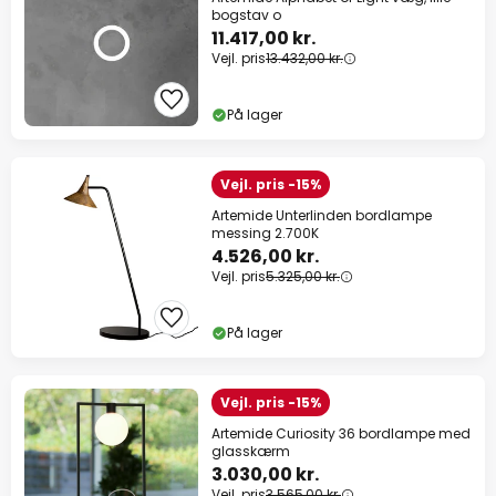
bogstav o
11.417,00 kr.
Vejl. pris
13.432,00 kr.
På lager
Vejl. pris -15%
Artemide Unterlinden bordlampe
messing 2.700K
4.526,00 kr.
Vejl. pris
5.325,00 kr.
På lager
Vejl. pris -15%
Artemide Curiosity 36 bordlampe med
glasskærm
3.030,00 kr.
Vejl. pris
3.565,00 kr.