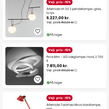
Vejl. pris -15%
Artemide nh S3 2 pendellampe i glas,
to lys
5.227,00 kr.
Vejl. pris
6.150,00 kr.
På lager
Vejl. pris -15%
Pirce Mini - LED væglampe i hvid, 2.700
K
7.811,00 kr.
Vejl. pris
9.190,00 kr.
På lager
Vejl. pris -15%
Artemide Tolomeo Micro bordlampe,
rød