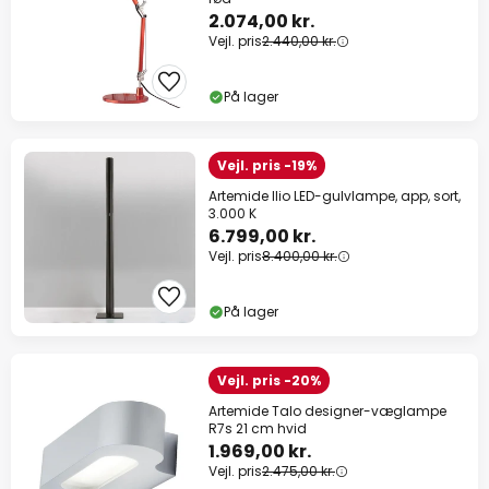
2.074,00 kr.
Vejl. pris
2.440,00 kr.
På lager
Vejl. pris -19%
Artemide Ilio LED-gulvlampe, app, sort,
3.000 K
6.799,00 kr.
Vejl. pris
8.400,00 kr.
På lager
Vejl. pris -20%
Artemide Talo designer-væglampe
R7s 21 cm hvid
1.969,00 kr.
Vejl. pris
2.475,00 kr.