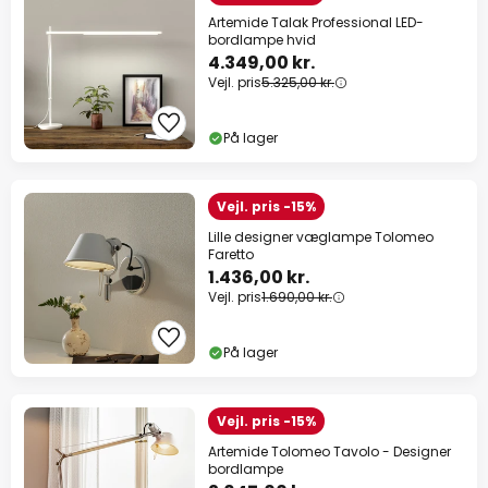
Artemide Talak Professional LED-
bordlampe hvid
4.349,00 kr.
Vejl. pris
5.325,00 kr.
På lager
Vejl. pris -15%
Lille designer væglampe Tolomeo
Faretto
1.436,00 kr.
Vejl. pris
1.690,00 kr.
På lager
Vejl. pris -15%
Artemide Tolomeo Tavolo - Designer
bordlampe