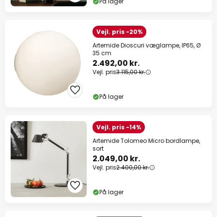
På lager
Vejl. pris -20%
Artemide Dioscuri væglampe, IP65, Ø
35 cm
2.492,00 kr.
Vejl. pris
3.115,00 kr.
På lager
Vejl. pris -14%
Artemide Tolomeo Micro bordlampe,
sort
2.049,00 kr.
Vejl. pris
2.400,00 kr.
På lager