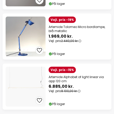
På lager
Vejl. pris -19%
Artemide Tolomeo Micro bordlampe,
blå metallic
1.969,00 kr.
Vejl. pris
2.440,00 kr.
På lager
Vejl. pris -15%
Artemide Alphabet of light linear via
app 120 cm
6.885,00 kr.
Vejl. pris
8.100,00 kr.
På lager