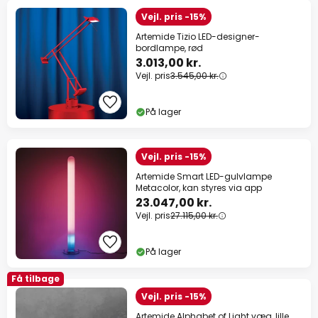
Vejl. pris -15%
Artemide Tizio LED-designer-
bordlampe, rød
3.013,00 kr.
Vejl. pris
3.545,00 kr.
På lager
Vejl. pris -15%
Artemide Smart LED-gulvlampe
Metacolor, kan styres via app
23.047,00 kr.
Vejl. pris
27.115,00 kr.
På lager
Få tilbage
Vejl. pris -15%
Artemide Alphabet of Light væg, lille