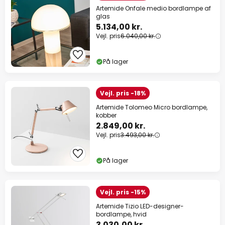
Artemide Onfale medio bordlampe af
glas
5.134,00 kr.
Vejl. pris
6.040,00 kr.
På lager
Vejl. pris -18%
Artemide Tolomeo Micro bordlampe,
kobber
2.849,00 kr.
Vejl. pris
3.493,00 kr.
På lager
Vejl. pris -15%
Artemide Tizio LED-designer-
bordlampe, hvid
3.030,00 kr.