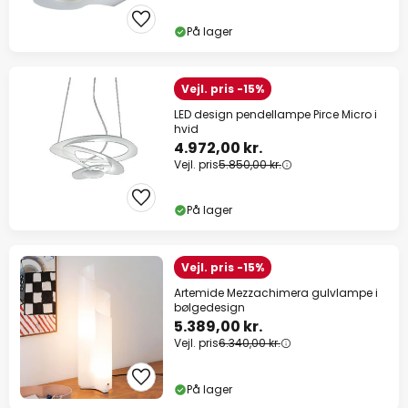
På lager
Vejl. pris -15%
LED design pendellampe Pirce Micro i
hvid
4.972,00 kr.
Vejl. pris
5.850,00 kr.
På lager
Vejl. pris -15%
Artemide Mezzachimera gulvlampe i
bølgedesign
5.389,00 kr.
Vejl. pris
6.340,00 kr.
På lager