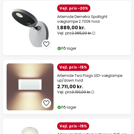
Vejl. pris -20%
Artemide Demetra Spotlight
væglampe 2.700K hvid
1.889,00 kr.
Vejl. pris
2.365,00 kr.
På lager
Vejl. pris -15%
Artemide Two Flags LED-væglampe
up/down hvid
2.711,00 kr.
Vejl. pris
3.190,00 kr.
På lager
Vejl. pris -15%