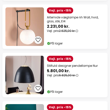
Vejl. pris -15%
Artemide væglampe nh Wall, hvid,
glas, stik, E14
2.231,00 kr.
Vejl. pris
2.625,00 kr.
På lager
Vejl. pris -15%
Stilfuld designer pendellampe Nur
5.801,00 kr.
Vejl. pris
6.825,00 kr.
På lager
Vejl. pris -15%