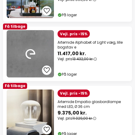
På lager
Få tilbage
Vejl. pris -15%
Artemide Alphabet of Light væg, lille
bogstav e
11.417,00 kr.
Vejl. pris
13.432,00 kr.
På lager
Få tilbage
Vejl. pris -15%
Artemide Empatia glasbordlampe
med LED, Ø 36 cm
9.375,00 kr.
Vejl. pris
11.029,00 kr.
På lager