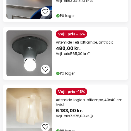
Vejl. pris
3.340,00 kr.
På lager
Vejl. pris -15%
Artemide Teti loftlampe, antracit
480,00 kr.
Vejl. pris
565,00 kr.
På lager
Vejl. pris -15%
Artemide Logico loftlampe, 40x40 cm
hvid
6.183,00 kr.
Vejl. pris
7.275,00 kr.
På lager