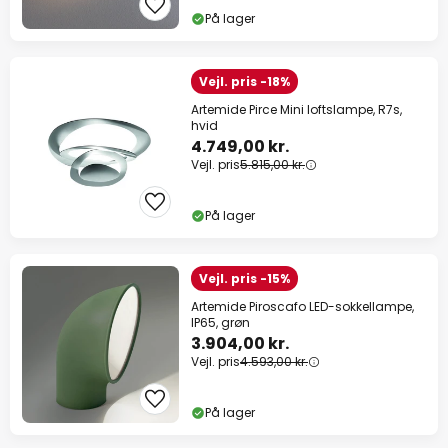
På lager
Vejl. pris -18%
Artemide Pirce Mini loftslampe, R7s,
hvid
4.749,00 kr.
Vejl. pris
5.815,00 kr.
På lager
Vejl. pris -15%
Artemide Piroscafo LED-sokkellampe,
IP65, grøn
3.904,00 kr.
Vejl. pris
4.593,00 kr.
På lager