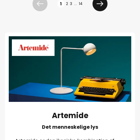
1
2
3
...
14
Forrige
Næste
Artemide
Det menneskelige lys