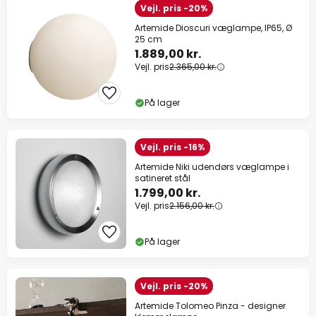
Vejl. pris -20%
Artemide Dioscuri væglampe, IP65, Ø
25 cm
1.889,00 kr.
Vejl. pris
2.365,00 kr.
På lager
Vejl. pris -16%
Artemide Niki udendørs væglampe i
satineret stål
1.799,00 kr.
Vejl. pris
2.156,00 kr.
På lager
Vejl. pris -20%
Artemide Tolomeo Pinza - designer