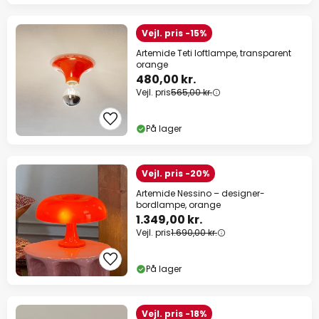
Vejl. pris -15%
Artemide Teti loftlampe, transparent
orange
480,00 kr.
Vejl. pris
565,00 kr.
På lager
Vejl. pris -20%
Artemide Nessino – designer-
bordlampe, orange
1.349,00 kr.
Vejl. pris
1.690,00 kr.
På lager
Vejl. pris -18%