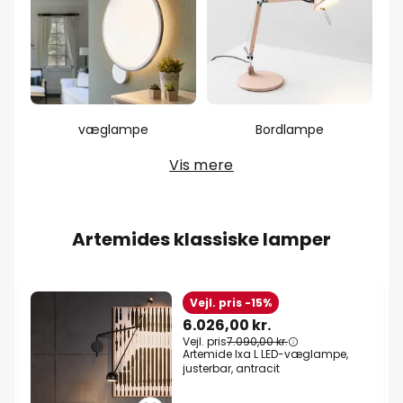
væglampe
Bordlampe
Vis mere
Artemides klassiske lamper
Vejl. pris -15%
6.026,00 kr.
Vejl. pris
7.090,00 kr.
Artemide Ixa L LED-væglampe,
justerbar, antracit