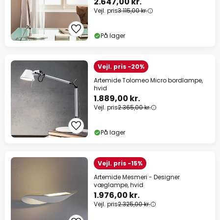
2.647,00 kr.
Vejl. pris
3.115,00 kr.
På lager
Vejl. pris -20%
Artemide Tolomeo Micro bordlampe,
hvid
1.889,00 kr.
Vejl. pris
2.365,00 kr.
På lager
Vejl. pris -15%
Artemide Mesmeri - Designer
væglampe, hvid
1.976,00 kr.
Vejl. pris
2.325,00 kr.