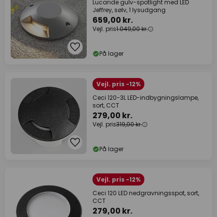
Lucande gulv-spotlight med LED
Jeffrey, sølv, 1 lysudgang
659,00 kr.
Vejl. pris
1.049,00 kr.
På lager
Vejl. pris -12%
Ceci 120-3L LED-indbygningslampe,
sort, CCT
279,00 kr.
Vejl. pris
319,00 kr.
På lager
Vejl. pris -12%
Ceci 120 LED nedgravningsspot, sort,
CCT
279,00 kr.