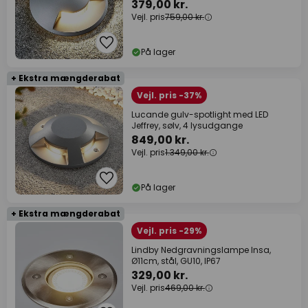
379,00 kr.
Vejl. pris
759,00 kr.
På lager
+ Ekstra mængderabat
Vejl. pris -37%
Lucande gulv-spotlight med LED
Jeffrey, sølv, 4 lysudgange
849,00 kr.
Vejl. pris
1.349,00 kr.
På lager
+ Ekstra mængderabat
Vejl. pris -29%
Lindby Nedgravningslampe Insa,
Ø11cm, stål, GU10, IP67
329,00 kr.
Vejl. pris
469,00 kr.