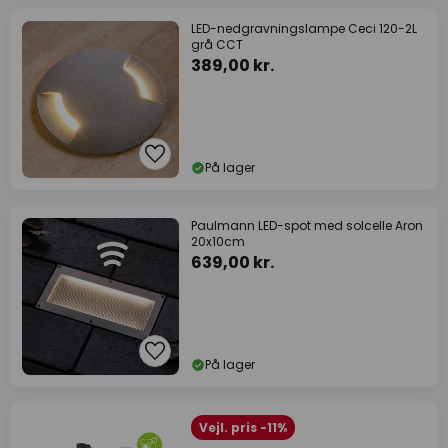
LED-nedgravningslampe Ceci 120-2L
grå CCT
389,00 kr.
På lager
Paulmann LED-spot med solcelle Aron
20x10cm
639,00 kr.
På lager
Vejl. pris -11%