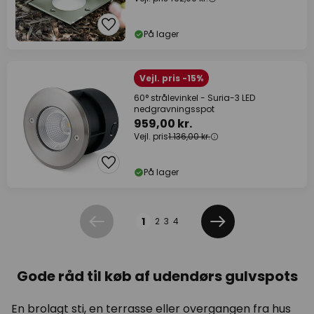
På lager
Vejl. pris -15%
60° strålevinkel - Suria-3 LED
nedgravningsspot
959,00 kr.
Vejl. pris
1.136,00 kr.
På lager
Side
1
2
3
4
Forrige
Næste
Gode råd til køb af udendørs gulvspots
En brolagt sti, en terrasse eller overgangen fra hus