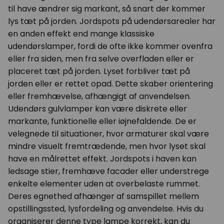
til have ændrer sig markant, så snart der kommer
lys tæt på jorden. Jordspots på udendørsarealer har
en anden effekt end mange klassiske
udendørslamper, fordi de ofte ikke kommer ovenfra
eller fra siden, men fra selve overfladen eller er
placeret tæt på jorden. Lyset forbliver tæt på
jorden eller er rettet opad. Dette skaber orientering
eller fremhævelse, afhængigt af anvendelsen.
Udendørs gulvlamper kan være diskrete eller
markante, funktionelle eller iøjnefaldende. De er
velegnede til situationer, hvor armaturer skal være
mindre visuelt fremtrædende, men hvor lyset skal
have en målrettet effekt. Jordspots i haven kan
ledsage stier, fremhæve facader eller understrege
enkelte elementer uden at overbelaste rummet.
Deres egnethed afhænger af samspillet mellem
opstillingssted, lysfordeling og anvendelse. Hvis du
organiserer denne type lampe korrekt, kan du