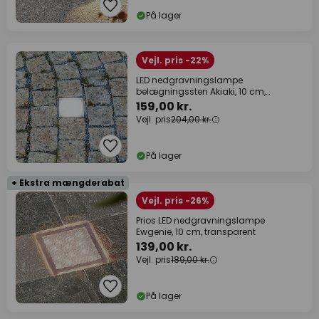
På lager
Vejl. pris -22%
LED nedgravningslampe
belægningssten Akiaki, 10 cm,
gangbar
159,00 kr.
Vejl. pris
204,00 kr.
På lager
+ Ekstra mængderabat
Vejl. pris -26%
Prios LED nedgravningslampe
Ewgenie, 10 cm, transparent
139,00 kr.
Vejl. pris
189,00 kr.
På lager