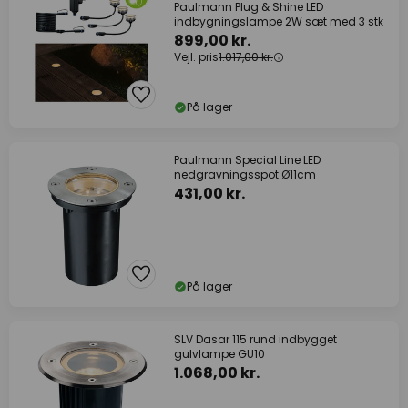
Paulmann Plug & Shine LED
indbygningslampe 2W sæt med 3 stk
899,00 kr.
Vejl. pris
1.017,00 kr.
På lager
Paulmann Special Line LED
nedgravningsspot Ø11cm
431,00 kr.
På lager
SLV Dasar 115 rund indbygget
gulvlampe GU10
1.068,00 kr.