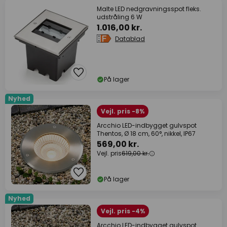
Malte LED nedgravningsspot fleks.
udstråling 6 W
1.016,00 kr.
Datablad
På lager
Nyhed
Vejl. pris -8%
Arcchio LED-indbygget gulvspot
Thentos, Ø 18 cm, 60°, nikkel, IP67
569,00 kr.
Vejl. pris
619,00 kr.
På lager
Nyhed
Vejl. pris -4%
Arcchio LED-indbygget gulvspot