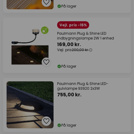
På lager
Vejl. pris -15%
Paulmann Plug & Shine LED
indbygningslampe 2W 1 enhed
169,00 kr.
Vejl. pris
200,00 kr.
På lager
Paulmann Plug & Shine LED-
gulvlampe 93920 2x3W
755,00 kr.
På lager