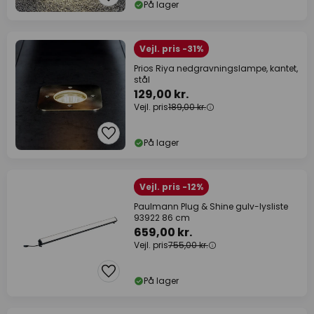
På lager
Vejl. pris -31%
Prios Riya nedgravningslampe, kantet,
stål
129,00 kr.
Vejl. pris
189,00 kr.
På lager
Vejl. pris -12%
Paulmann Plug & Shine gulv-lysliste
93922 86 cm
659,00 kr.
Vejl. pris
755,00 kr.
På lager