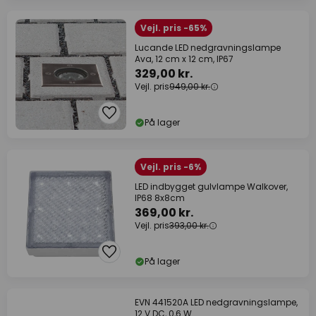
Vejl. pris -65%
Lucande LED nedgravningslampe
Ava, 12 cm x 12 cm, IP67
329,00 kr.
Vejl. pris
949,00 kr.
På lager
Vejl. pris -6%
LED indbygget gulvlampe Walkover,
IP68 8x8cm
369,00 kr.
Vejl. pris
393,00 kr.
På lager
EVN 441520A LED nedgravningslampe,
12 V DC, 0,6 W