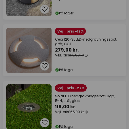
På lager
Vejl. pris -12%
Ceci 120-3L LED-nedgravningsspot,
gråt, CCT
279,00 kr.
Vejl. pris
319,00 kr.
På lager
Vejl. pris -27%
Solar LED nedgravningsspot Lugo,
IP44, stål, glas
119,00 kr.
Vejl. pris
165,00 kr.
På lager