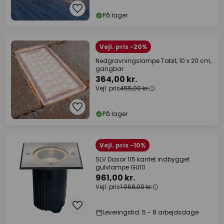
På lager
Vejl. pris -20%
Nedgravningslampe Tabit, 10 x 20 cm,
gangbar
364,00 kr.
Vejl. pris
455,00 kr.
På lager
Vejl. pris -10%
SLV Dasar 115 kantet indbygget
gulvlampe GU10
961,00 kr.
Vejl. pris
1.068,00 kr.
Leveringstid: 5 - 8 arbejdsdage