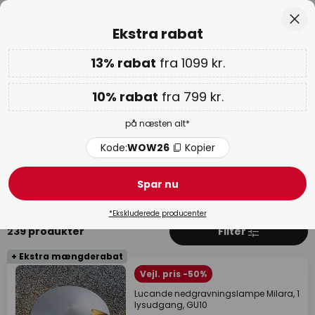
Anbefalelsesværdig hos Trustpilot
Skip
Luk
Ekstra rabat
to
Content
13% rabat
fra 1099 kr.
Ekstra rabat: 10% fra 799 kr. | 13% fra 1099 kr.
på næsten
alt
Kode:
WOW26
Kopier
10% rabat
fra 799 kr.
WOW ugen:
op til 70%
på næsten alt*
Nedgravet udebelysning
Kode:
WOW26
Kopier
LED nedgravet udebelysning
Spar nu
*Ekskluderede producenter
239 produkter
Filter
+ Ekstra mængderabat
Vejl. pris -50%
Lucande nedgravningslampe Milara, 1
lysudgang, GU10