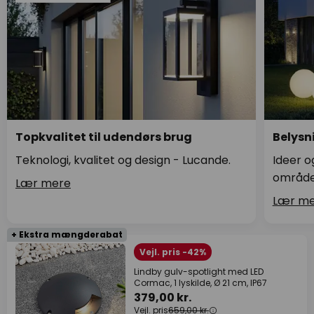
Topkvalitet til udendørs brug
Belysni
Teknologi, kvalitet og design - Lucande.
Ideer o
område
Lær mere
Lær me
+ Ekstra mængderabat
Vejl. pris -42%
Lindby gulv-spotlight med LED
Cormac, 1 lyskilde, Ø 21 cm, IP67
379,00 kr.
Vejl. pris
659,00 kr.