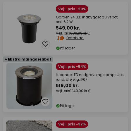
Vejl. pris -20%
Garden 24 LED indbygget gulvspot,
sort 6,2 W
549,00 kr.
Vejl. pris
689,00 kr.
Datablad
På lager
+ Ekstra mængderabat
Vejl. pris -54%
Lucande LED nedgravningslampe Jos,
rund, drejelig, IP67
519,00 kr.
Vejl. pris
1.149,00 kr.
På lager
Vejl. pris -37%