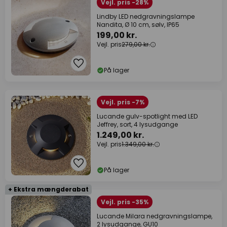
Vejl. pris -28%
Lindby LED nedgravningslampe
Nandita, Ø 10 cm, sølv, IP65
199,00 kr.
Vejl. pris
279,00 kr.
På lager
Vejl. pris -7%
Lucande gulv-spotlight med LED
Jeffrey, sort, 4 lysudgange
1.249,00 kr.
Vejl. pris
1.349,00 kr.
På lager
+ Ekstra mængderabat
Vejl. pris -35%
Lucande Milara nedgravningslampe,
2 lysudgange, GU10