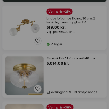
Vejl. pris -21%
Lindby loftlampe Elaina, 30 cm, 2
lyskilder, messing, glas, E14
519,00 kr.
Vejl. pris
659,00 kr.
På lager
Æstetisk ENNA loftlampe Ø 40 cm
5.014,00 kr.
Leveringstid: 9 - 13 arbejdsdage
Vejl. pris -30%