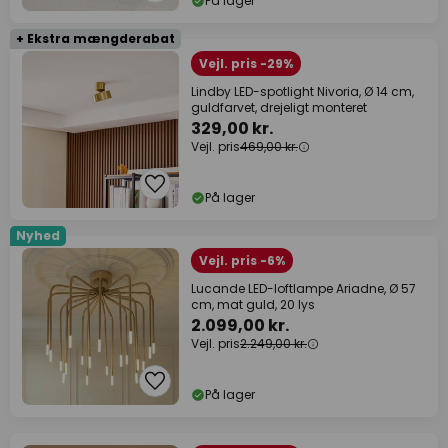
På lager
+ Ekstra mængderabat
Vejl. pris -29%
Lindby LED-spotlight Nivoria, Ø 14 cm,
guldfarvet, drejeligt monteret
329,00 kr.
Vejl. pris
469,00 kr.
På lager
Nyhed
Vejl. pris -6%
Lucande LED-loftlampe Ariadne, Ø 57
cm, mat guld, 20 lys
2.099,00 kr.
Vejl. pris
2.249,00 kr.
På lager