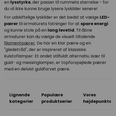
en
lysstyrke
, der passer til rummets størrelse - for
du vil ikke kunne bruge lysere lyskilder senere!
For udskiftelige lyskilder er det bedst at vælge
LED-
pærer
til armaturets fatninger for at
spare energi
og kunne stole på en
lang levetid
. Til åbne
armaturer kan du vælge de visuelt tiltalende
filamentpærer
. De har en klar pære og en
"glødetråd", der er inspireret af klassiske
kulstoflamper. Et andet stilfuldt alternativ, især til
guld- og messinglamper, er topforspejlede pærer
med en delvist guldfarvet pære.
Lignende
Populære
Vores
kategorier
produktserier
højdepunkter