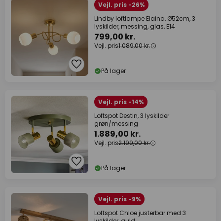
Vejl. pris -26%
Lindby loftlampe Elaina, Ø52cm, 3
lyskilder, messing, glas, E14
799,00 kr.
Vejl. pris
1.089,00 kr.
På lager
Vejl. pris -14%
Loftspot Destin, 3 lyskilder
grøn/messing
1.889,00 kr.
Vejl. pris
2.199,00 kr.
På lager
Vejl. pris -9%
Loftspot Chloe justerbar med 3
lyskilder, guld