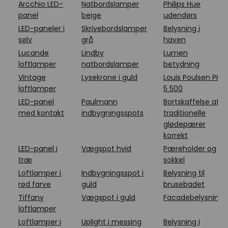
Arcchio LED-
Natbordslamper
Philips Hue
panel
beige
udendørs
LED-paneler i
Skrivebordslamper
Belysning i
sølv
grå
haven
Lucande
Lindby
Lumen
loftlamper
natbordslamper
betydning
Vintage
Lysekrone i guld
Louis Poulsen PH
loftlamper
5 500
LED-panel
Paulmann
Bortskaffelse af
med kontakt
indbygningsspots
traditionelle
glødepærer
korrekt
LED-panel i
Vægspot hvid
Pæreholder og
træ
sokkel
Loftlamper i
Indbygningsspot i
Belysning til
rød farve
guld
brusebadet
Tiffany
Vægspot i guld
Facadebelysning
loftlamper
Loftlamper i
Uplight i messing
Belysning i