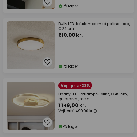
På lager
Bully LED-loftslampe med patina-look,
Ø 24 cm
610,00 kr.
På lager
Vejl. pris -23%
Lindby LED-loftlampe Joline, Ø 45 cm,
guldfarvet, metal
1.149,00 kr.
Vejl. pris
1.499,00 kr.
På lager