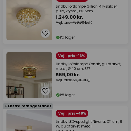
Lindby loftlampe Gillion, 4 lyskilder,
guld, krystal, Ø 35cm
1.249,00 kr.
Vejl. pris
1.799,00 kr.
På lager
Vejl. pris -13%
Lindby loftslampe Yonah, guldfarvet,
metal, Ø 40 cm, E27
569,00 kr.
Vejl. pris
659,00 kr.
På lager
+ Ekstra mængderabat
Vejl. pris -48%
Lindby LED-spotlight Nivoria, Ø11 cm, 9
W, guldfarvet, metal