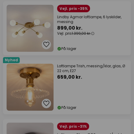
Vejl. pris -35%
Lindby Agmar loftlampe, 6 lyskilder,
messing
899,00 kr.
Vejl. pris
1.399,00 kr.
På lager
Nyhed
Loftlampe Trish, messing/klar, glas, Ø
22 cm, E27
659,00 kr.
På lager
Vejl. pris -31%