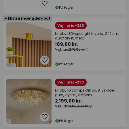
På lager
+ Ekstra mængderabat
Vejl. pris -32%
Lindby LED-spotlight Nivoria, Ø 12 cm,
guldfarvet, metal
189,00 kr.
Vejl. pris
279,00 kr.
På lager
Vejl. pris -29%
Lindby loftlampe Gillion, 8 lyskilder,
guld, krystal, Ø 55cm
2.199,00 kr.
Vejl. pris
3.099,00 kr.
På lager