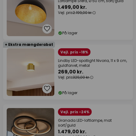
Loftlampe Sfera, Ø 50 cm, sort/guld
1.499,00 kr.
Vejl. pris
2.199,00 kr.
På lager
+ Ekstra mængderabat
Vejl. pris -18%
Lindby LED-spotlight Nivoria, 11 x 9 cm,
guldfarvet, metal
269,00 kr.
Vejl. pris
329,00 kr.
På lager
Vejl. pris -24%
Granada LED-loftlampe, mat
sort/guld
1.479,00 kr.