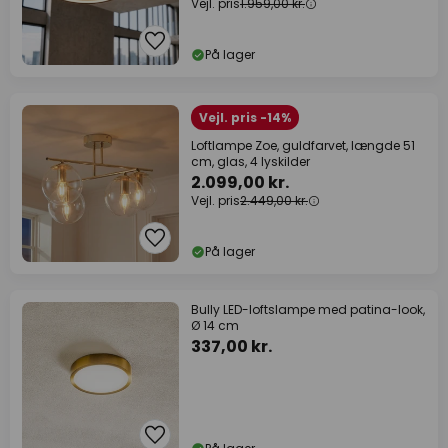
Vejl. pris
1.959,00 kr.
På lager
Vejl. pris -14%
Loftlampe Zoe, guldfarvet, længde 51
cm, glas, 4 lyskilder
2.099,00 kr.
Vejl. pris
2.449,00 kr.
På lager
Bully LED-loftslampe med patina-look,
Ø 14 cm
337,00 kr.