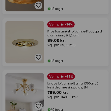
På lager
Vejl. pris -36%
Prios forsænket loftlampe Fibur, guld,
aluminium, Ø 8,2 cm
89,00 kr.
Vejl. pris
139,00 kr.
På lager
Vejl. pris -43%
Lindby loftlampe Elaina, Ø50cm, 5
lyskilder, messing, glas, E14
759,00 kr.
Vejl. pris
1.349,00 kr.
På lager