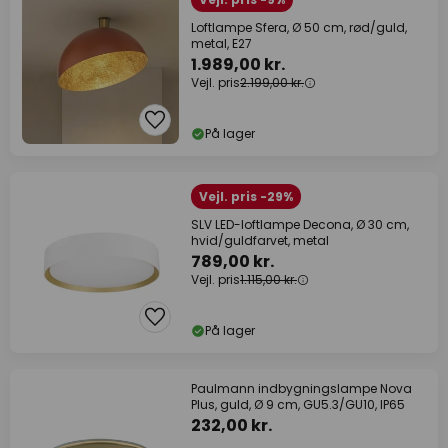
Loftlampe Sfera, Ø 50 cm, rød/guld,
metal, E27
1.989,00 kr.
Vejl. pris
2.199,00 kr.
På lager
Vejl. pris -29%
SLV LED-loftlampe Decona, Ø 30 cm,
hvid/guldfarvet, metal
789,00 kr.
Vejl. pris
1.115,00 kr.
På lager
Paulmann indbygningslampe Nova
Plus, guld, Ø 9 cm, GU5.3/GU10, IP65
232,00 kr.