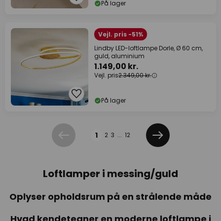
På lager
Vejl. pris -51%
Lindby LED-loftlampe Dorle, Ø 60 cm,
guld, aluminium
1.149,00 kr.
Vejl. pris
2.349,00 kr.
På lager
Side
1
2
3
...
12
Forrige
Næste
Loftlamper i messing/guld
Oplyser opholdsrum på en strålende måde
Hvad kendetegner en moderne loftlampe i