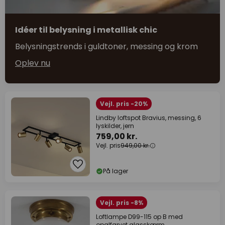
Idéer til belysning i metallisk chic
Belysningstrends i guldtoner, messing og krom
Oplev nu
Vejl. pris -20%
Lindby loftspot Bravius, messing, 6
lyskilder, jern
759,00 kr.
Vejl. pris
949,00 kr.
På lager
Vejl. pris -8%
Loftlampe D99-115 op B med
opalfarvet glasskærm