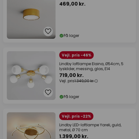
469,00 kr.
På lager
Vejl. pris -46%
Lindby loftlampe Elaina, Ø54cm, 5
lyskilder, messing, glas, E14
719,00 kr.
Vejl. pris
1.349,00 kr.
På lager
Vejl. pris -22%
Lindby LED-loftlampe Yareli, guld,
metal, Ø 70 cm
1.399,00 kr.