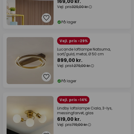
169,00 kr.
Vejl. pris
329,00 kr.
På lager
Vejl. pris -29%
Lucande loftlampe Natsuma,
sort/guld, metal, Ø 50 cm
899,00 kr.
Vejl. pris
1.279,00 kr.
På lager
Vejl. pris -14%
Lindby loftslampe Ciala, 3-lys,
messingfarvet, glas
619,00 kr.
Vejl. pris
719,00 kr.