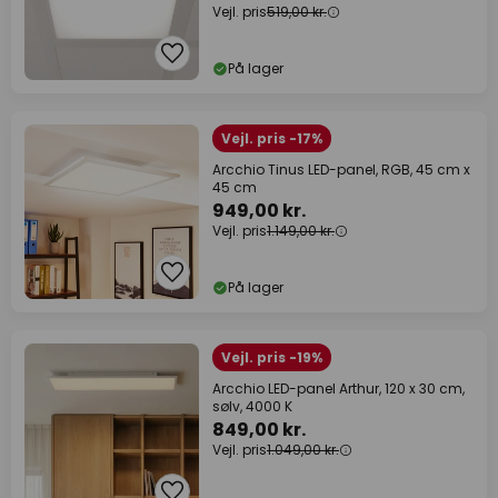
Vejl. pris
519,00 kr.
På lager
Vejl. pris -17%
Arcchio Tinus LED-panel, RGB, 45 cm x
45 cm
949,00 kr.
Vejl. pris
1.149,00 kr.
På lager
Vejl. pris -19%
Arcchio LED-panel Arthur, 120 x 30 cm,
sølv, 4000 K
849,00 kr.
Vejl. pris
1.049,00 kr.