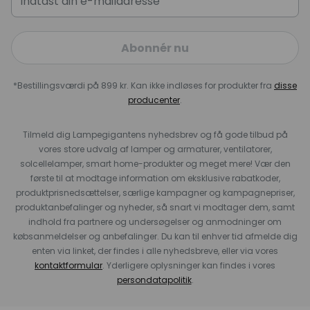
Abonnér nu
*Bestillingsværdi på 899 kr. Kan ikke indløses for produkter fra
disse
producenter
.
Tilmeld dig Lampegigantens nyhedsbrev og få gode tilbud på
vores store udvalg af lamper og armaturer, ventilatorer,
solcellelamper, smart home-produkter og meget mere! Vær den
første til at modtage information om eksklusive rabatkoder,
produktprisnedsættelser, særlige kampagner og kampagnepriser,
produktanbefalinger og nyheder, så snart vi modtager dem, samt
indhold fra partnere og undersøgelser og anmodninger om
købsanmeldelser og anbefalinger. Du kan til enhver tid afmelde dig
enten via linket, der findes i alle nyhedsbreve, eller via vores
kontaktformular
. Yderligere oplysninger kan findes i vores
persondatapolitik
.