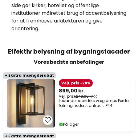
side gør kirker, hoteller og offentlige
institutioner målrettet brug af accentbelysning
for at fremhæve arkitekturen og give
orientering.
Effektiv belysning af bygningsfacader
Vores bedste anbefalinger
+ Ekstra mængderabat
Vejl. pris -28%
899,00 kr.
Vejl. pris
1.249,00 kr.
Lucande udendørs væglampe Ferda,
fatning nederst antracit IP44
På lager
+ Ekstra mængderabat