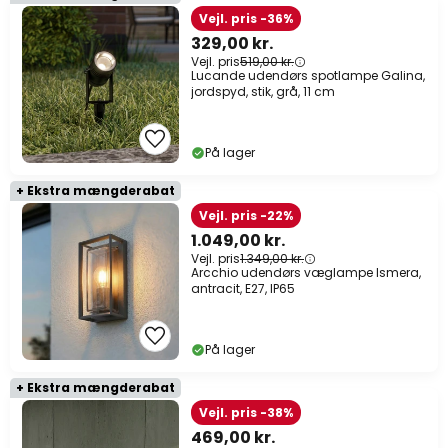
Vejl. pris -36%
329,00 kr.
Vejl. pris
519,00 kr.
Lucande udendørs spotlampe Galina,
jordspyd, stik, grå, 11 cm
På lager
+ Ekstra mængderabat
Vejl. pris -22%
1.049,00 kr.
Vejl. pris
1.349,00 kr.
Arcchio udendørs væglampe Ismera,
antracit, E27, IP65
På lager
+ Ekstra mængderabat
Vejl. pris -38%
469,00 kr.