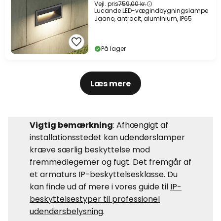
Vejl. pris
759,00 kr.
Lucande LED-vægindbygningslampe
Jaano, antracit, aluminium, IP65
På lager
Læs mere
Vigtig bemærkning
: Afhængigt af
installationsstedet kan udendørslamper
kræve særlig beskyttelse mod
fremmedlegemer og fugt. Det fremgår af
et armaturs IP-beskyttelsesklasse. Du
kan finde ud af mere i vores guide til
IP-
beskyttelsestyper til professionel
udendørsbelysning
.