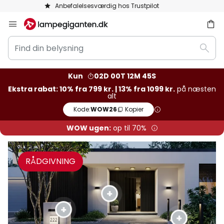
Gratis retur inden for 50 dage
Skip
to
Find
Content
Søg
din
belysning
Kun
02D 00T 12M 43S
Ekstra rabat: 10% fra 799 kr. | 13% fra 1099 kr.
på næsten
alt
Kode:
WOW26
Kopier
WOW ugen:
op til 70%
RÅDGIVNING