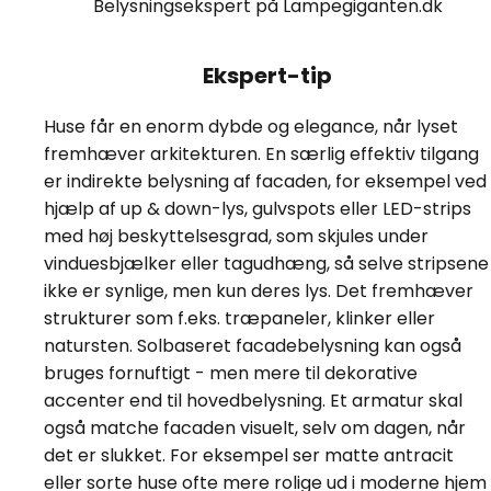
Belysningsekspert på Lampegiganten.dk
Ekspert-tip
Huse får en enorm dybde og elegance, når lyset
fremhæver arkitekturen. En særlig effektiv tilgang
er indirekte belysning af facaden, for eksempel ved
hjælp af up & down-lys, gulvspots eller LED-strips
med høj beskyttelsesgrad, som skjules under
vinduesbjælker eller tagudhæng, så selve stripsene
ikke er synlige, men kun deres lys. Det fremhæver
strukturer som f.eks. træpaneler, klinker eller
natursten. Solbaseret facadebelysning kan også
bruges fornuftigt - men mere til dekorative
accenter end til hovedbelysning. Et armatur skal
også matche facaden visuelt, selv om dagen, når
det er slukket. For eksempel ser matte antracit
eller sorte huse ofte mere rolige ud i moderne hjem