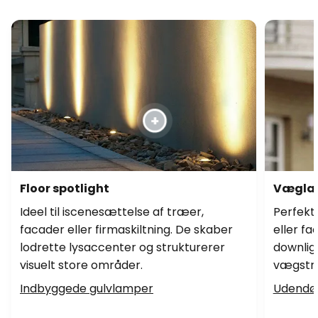
Floor spotlight
Vægla
Ideel til iscenesættelse af træer,
Perfekt 
facader eller firmaskiltning. De skaber
eller f
lodrette lysaccenter og strukturerer
downlig
visuelt store områder.
vægstru
Indbyggede gulvlamper
Udendø