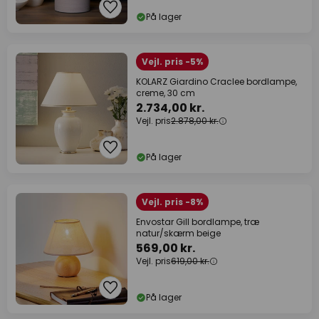
På lager
Vejl. pris -5%
KOLARZ Giardino Craclee bordlampe,
creme, 30 cm
2.734,00 kr.
Vejl. pris
2.878,00 kr.
På lager
Vejl. pris -8%
Envostar Gill bordlampe, træ
natur/skærm beige
569,00 kr.
Vejl. pris
619,00 kr.
På lager