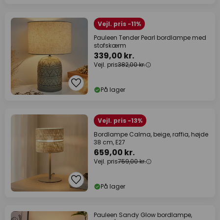
Vejl. pris -11%
Pauleen Tender Pearl bordlampe med
stofskærm
339,00 kr.
Vejl. pris
382,00 kr.
På lager
Vejl. pris -13%
Bordlampe Calma, beige, raffia, højde
38 cm, E27
659,00 kr.
Vejl. pris
759,00 kr.
På lager
Pauleen Sandy Glow bordlampe,