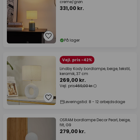
creme/grøn
331,00 kr.
På lager
Vejl. pris -42%
Lindby Kody bordlampe, beige, tekstil,
keramik, 37 cm
269,00 kr.
Vejl. pris
469,00 kr.
Leveringstid: 8 - 12 arbejdsdage
OSRAM bordlampe Decor Pearl, beige,
filt, G9
279,00 kr.