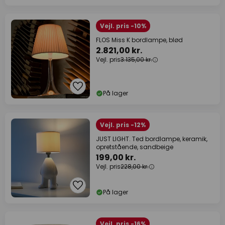
Vejl. pris -10%
FLOS Miss K bordlampe, blød
2.821,00 kr.
Vejl. pris
3.135,00 kr.
På lager
Vejl. pris -12%
JUST LIGHT. Ted bordlampe, keramik,
opretstående, sandbeige
199,00 kr.
Vejl. pris
228,00 kr.
På lager
Vejl. pris -16%