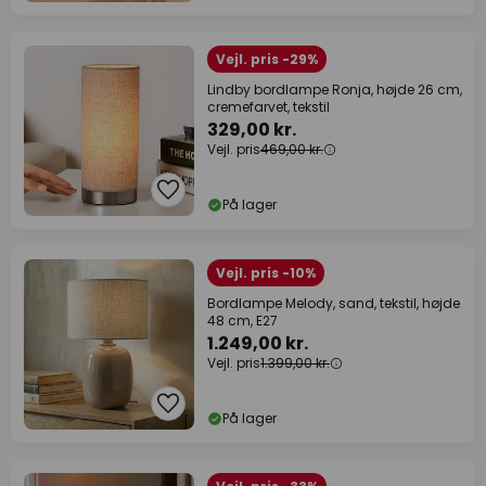
Vejl. pris -29%
Lindby bordlampe Ronja, højde 26 cm,
cremefarvet, tekstil
329,00 kr.
Vejl. pris
469,00 kr.
På lager
Vejl. pris -10%
Bordlampe Melody, sand, tekstil, højde
48 cm, E27
1.249,00 kr.
Vejl. pris
1.399,00 kr.
På lager