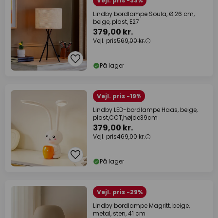
Vejl. pris -33%
Lindby bordlampe Soula, Ø 26 cm,
beige, plast, E27
379,00 kr.
Vejl. pris
569,00 kr.
På lager
Vejl. pris -19%
Lindby LED-bordlampe Haas, beige,
plast,CCT,højde39cm
379,00 kr.
Vejl. pris
469,00 kr.
På lager
Vejl. pris -29%
Lindby bordlampe Magritt, beige,
metal, sten, 41 cm