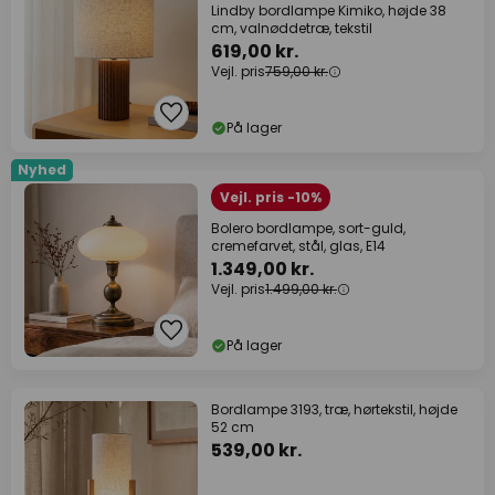
Lindby bordlampe Kimiko, højde 38
cm, valnøddetræ, tekstil
619,00 kr.
Vejl. pris
759,00 kr.
På lager
Nyhed
Vejl. pris -10%
Bolero bordlampe, sort-guld,
cremefarvet, stål, glas, E14
1.349,00 kr.
Vejl. pris
1.499,00 kr.
På lager
Bordlampe 3193, træ, hørtekstil, højde
52 cm
539,00 kr.