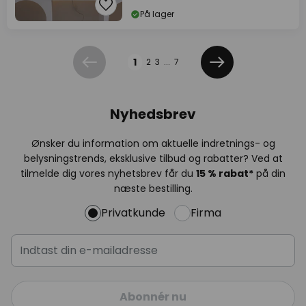
På lager
Side
1
2
3
...
7
Forrige
Næste
Nyhedsbrev
Ønsker du information om aktuelle indretnings- og
belysningstrends, eksklusive tilbud og rabatter? Ved at
tilmelde dig vores nyhetsbrev får du
15 % rabat*
på din
næste bestilling.
Privatkunde
Firma
Abonnér nu