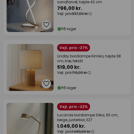
sandfarvet, højde 42 cm
796,00 kr.
Vejl. pris
937,00 kr.
På lager
Vejl. pris -27%
Lindby bordlampe Kimiko, højde 38
cm, træ, tekstil
519,00 kr.
Vejl. pris
719,00 kr.
På lager
Vejl. pris -22%
Lucande bordlampe Silka, 93 cm,
beige, justerbar, E27
1.049,00 kr.
Vejl. pris
1.349,00 kr.