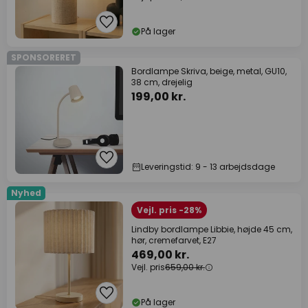
På lager
SPONSORERET
Bordlampe Skriva, beige, metal, GU10,
38 cm, drejelig
199,00 kr.
Leveringstid: 9 - 13 arbejdsdage
Nyhed
Vejl. pris -28%
Lindby bordlampe Libbie, højde 45 cm,
hør, cremefarvet, E27
469,00 kr.
Vejl. pris
659,00 kr.
På lager