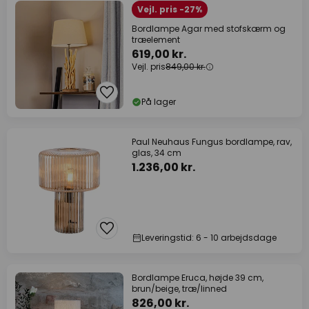
Vejl. pris -27%
Bordlampe Agar med stofskærm og
træelement
619,00 kr.
Vejl. pris
849,00 kr.
På lager
Paul Neuhaus Fungus bordlampe, rav,
glas, 34 cm
1.236,00 kr.
Leveringstid: 6 - 10 arbejdsdage
Bordlampe Eruca, højde 39 cm,
brun/beige, træ/linned
826,00 kr.