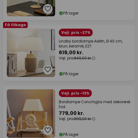
På lager
Få tilbage
Vejl. pris -27%
Lindby bordlampe Aelith, Ø 40 cm,
brun, keramik, E27
619,00 kr.
Vejl. pris
849,00 kr.
På lager
Vejl. pris -13%
Bordlampe Conchiglia med dekoreret
fod
779,00 kr.
Vejl. pris
899,00 kr.
På lager