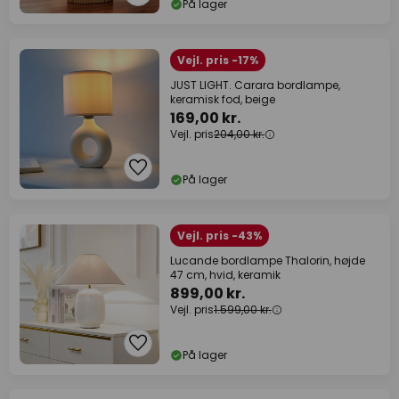
På lager
Vejl. pris -17%
JUST LIGHT. Carara bordlampe,
keramisk fod, beige
169,00 kr.
Vejl. pris
204,00 kr.
På lager
Vejl. pris -43%
Lucande bordlampe Thalorin, højde
47 cm, hvid, keramik
899,00 kr.
Vejl. pris
1.599,00 kr.
På lager