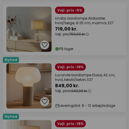
Vejl. pris -5%
Lindby bordlampe Alabaster,
hvid/beige, Ø 25 cm, marmor, E27
719,00 kr.
Vejl. pris
759,00 kr.
På lager
Nyhed
Vejl. pris -19%
Lucande bordlampe Eloise, 42 cm,
hvid, tekstil/beton, E27
849,00 kr.
Vejl. pris
1.049,00 kr.
Leveringstid: 8 - 12 arbejdsdage
Nyhed
Vejl. pris -18%