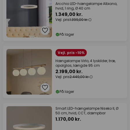
Arcchio LED-hængelampe Albiona,
hvid, 1 ring, Ø 40 cm
1.349,00 kr.
Vejl. pris
1.399,00 kr.
På lager
Vejl. pris -10%
Hængelampe Virlo, 4 lyskilder, træ,
opalglas, længde 95 cm
2.199,00 kr.
Vejl. pris
2.449,00 kr.
På lager
Smart LED-hængelampe Niseko II, Ø
50 cm, hvid, CCT, dæmpbar
1.170,00 kr.