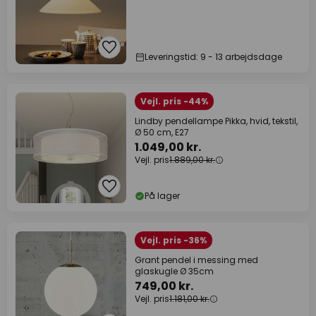
Leveringstid: 9 - 13 arbejdsdage
Vejl. pris -44%
Lindby pendellampe Pikka, hvid, tekstil,
Ø 50 cm, E27
1.049,00 kr.
Vejl. pris
1.889,00 kr.
På lager
Vejl. pris -36%
Grant pendel i messing med
glaskugle Ø 35cm
749,00 kr.
Vejl. pris
1.181,00 kr.