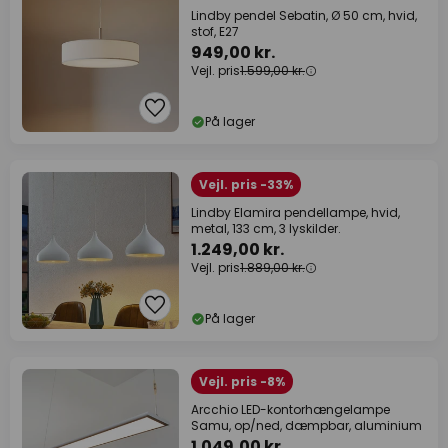
Lindby pendel Sebatin, Ø 50 cm, hvid,
stof, E27
949,00 kr.
Vejl. pris
1.599,00 kr.
På lager
Vejl. pris -33%
Lindby Elamira pendellampe, hvid,
metal, 133 cm, 3 lyskilder.
1.249,00 kr.
Vejl. pris
1.889,00 kr.
På lager
Vejl. pris -8%
Arcchio LED-kontorhængelampe
Samu, op/ned, dæmpbar, aluminium
1.049,00 kr.