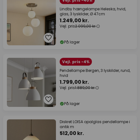
Vejl. pris -40%
Lindby hængelampe Heleska, hvid,
glas, 3 lyskilder, Ø 47cm
1.249,00 kr.
Vejl. pris
2.099,00 kr.
På lager
Vejl. pris -4%
Pendellampe Bergen, 3 lyskilder, rund,
hvid
1.799,00 kr.
Vejl. pris
1.889,00 kr.
På lager
Diskret LOISA opalglas pendellampe i
antik m
512,00 kr.