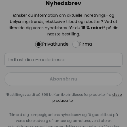
Nyhedsbrev
Ønsker du information om aktuelle indretnings- og
belysningstrends, eksklusive tilbud og rabatter? Ved at
tilmelde dig vores nyhetsbrev får du
15 % rabat*
på din
næste bestilling.
Privatkunde
Firma
Abonnér nu
*Bestillingsværdi på 899 kr. Kan ikke indløses for produkter fra
disse
producenter
.
Tilmeld dig Lampegigantens nyhedsbrev og få gode tilbud på
vores store udvalg af lamper og armaturer, ventilatorer,
solcellelamper, smart home-produkter og meget mere! Vær den