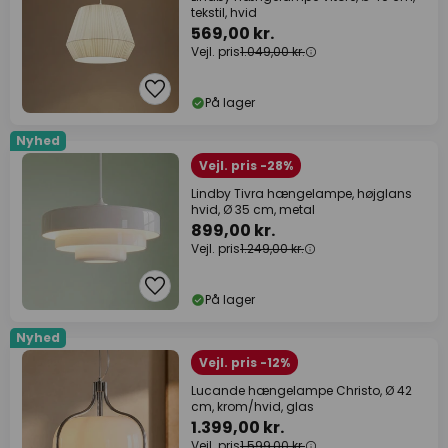
tekstil, hvid
569,00 kr.
Vejl. pris
1.049,00 kr.
På lager
Nyhed
Vejl. pris -28%
Lindby Tivra hængelampe, højglans
hvid, Ø 35 cm, metal
899,00 kr.
Vejl. pris
1.249,00 kr.
På lager
Nyhed
Vejl. pris -12%
Lucande hængelampe Christo, Ø 42
cm, krom/hvid, glas
1.399,00 kr.
Vejl. pris
1.599,00 kr.