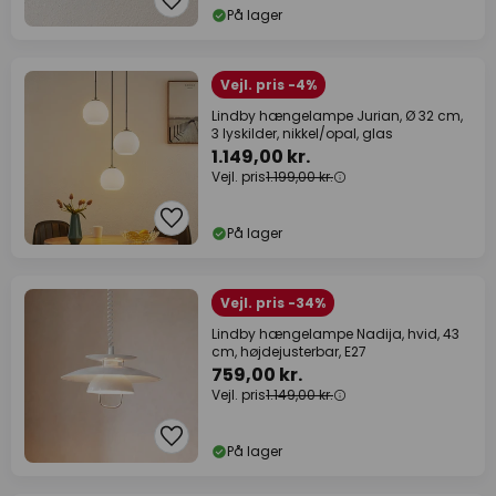
På lager
Vejl. pris -4%
Lindby hængelampe Jurian, Ø 32 cm,
3 lyskilder, nikkel/opal, glas
1.149,00 kr.
Vejl. pris
1.199,00 kr.
På lager
Vejl. pris -34%
Lindby hængelampe Nadija, hvid, 43
cm, højdejusterbar, E27
759,00 kr.
Vejl. pris
1.149,00 kr.
På lager