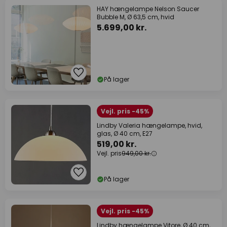
HAY hængelampe Nelson Saucer
Bubble M, Ø 63,5 cm, hvid
5.699,00 kr.
På lager
Vejl. pris -45%
Lindby Valeria hængelampe, hvid,
glas, Ø 40 cm, E27
519,00 kr.
Vejl. pris
949,00 kr.
På lager
Vejl. pris -45%
Lindby hængelampe Vitore, Ø 40 cm,