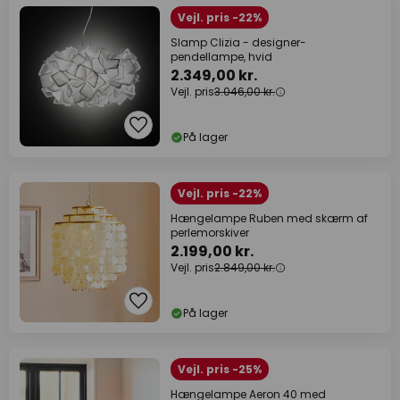
Vejl. pris -22%
Slamp Clizia - designer-
pendellampe, hvid
2.349,00 kr.
Vejl. pris
3.046,00 kr.
På lager
Vejl. pris -22%
Hængelampe Ruben med skærm af
perlemorskiver
2.199,00 kr.
Vejl. pris
2.849,00 kr.
På lager
Vejl. pris -25%
Hængelampe Aeron 40 med