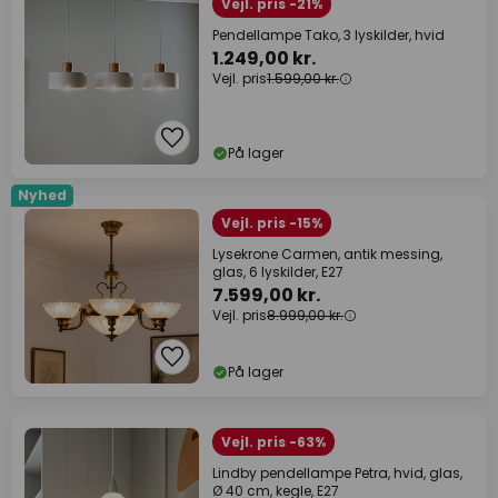
Vejl. pris -21%
Pendellampe Tako, 3 lyskilder, hvid
1.249,00 kr.
Vejl. pris
1.599,00 kr.
På lager
Nyhed
Vejl. pris -15%
Lysekrone Carmen, antik messing,
glas, 6 lyskilder, E27
7.599,00 kr.
Vejl. pris
8.999,00 kr.
På lager
Vejl. pris -63%
Lindby pendellampe Petra, hvid, glas,
Ø 40 cm, kegle, E27