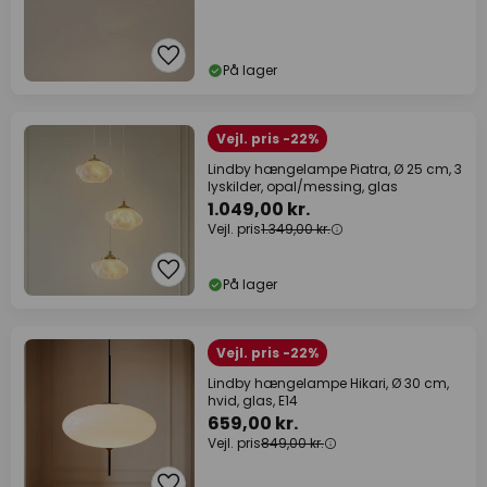
På lager
Vejl. pris -22%
Lindby hængelampe Piatra, Ø 25 cm, 3
lyskilder, opal/messing, glas
1.049,00 kr.
Vejl. pris
1.349,00 kr.
På lager
Vejl. pris -22%
Lindby hængelampe Hikari, Ø 30 cm,
hvid, glas, E14
659,00 kr.
Vejl. pris
849,00 kr.