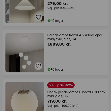
279,00 kr.
Vejl. pris
759,00 kr.
På lager
Hængelampe Royal, 4 lyskilder, opal
hvid/hvid, glas, E14
1.889,00 kr.
På lager
Vejl. pris -52%
Lindby pendellampe Ginevra, Ø 38 cm,
hvid, glas, E27
719,00 kr.
Vejl. pris
1.499,00 kr.