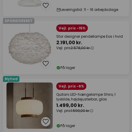
Leveringstid: 11 - 16 arbejdsdage
SPONSORERET
Vejl. pris -15%
Stor designer pendellampe Eos i hvid
2.191,00 kr.
Vejl. pris
2.578,00 kr.
På lager
Nyhed
Vejl. pris -6%
Quitani LED-hængelampe Shiro, 1
lyskilde, højdejusterbar, glas
1.499,00 kr.
Vejl. pris
1.599,00 kr.
På lager