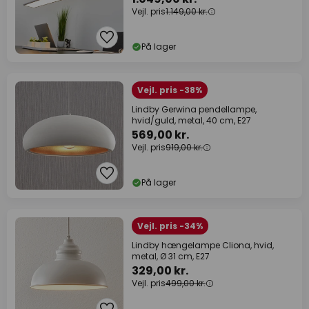
Vejl. pris
1.149,00 kr.
På lager
Vejl. pris -38%
Lindby Gerwina pendellampe,
hvid/guld, metal, 40 cm, E27
569,00 kr.
Vejl. pris
919,00 kr.
På lager
Vejl. pris -34%
Lindby hængelampe Cliona, hvid,
metal, Ø 31 cm, E27
329,00 kr.
Vejl. pris
499,00 kr.