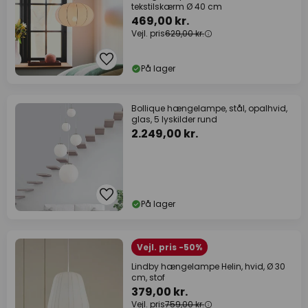
tekstilskærm Ø 40 cm
469,00 kr.
Vejl. pris
629,00 kr.
På lager
Bollique hængelampe, stål, opalhvid,
glas, 5 lyskilder rund
2.249,00 kr.
På lager
Vejl. pris -50%
Lindby hængelampe Helin, hvid, Ø 30
cm, stof
379,00 kr.
Vejl. pris
759,00 kr.