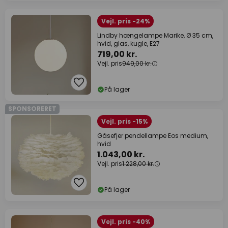
Vejl. pris -24%
Lindby hængelampe Marike, Ø 35 cm,
hvid, glas, kugle, E27
719,00 kr.
Vejl. pris
949,00 kr.
På lager
SPONSORERET
Vejl. pris -15%
Gåsefjer pendellampe Eos medium,
hvid
1.043,00 kr.
Vejl. pris
1.228,00 kr.
På lager
Vejl. pris -40%