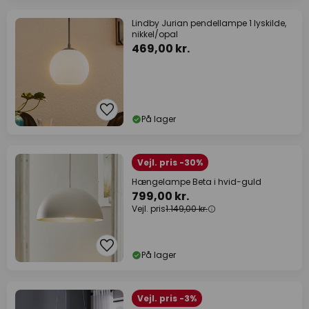
Lindby Jurian pendellampe 1 lyskilde,
nikkel/opal
469,00 kr.
På lager
Vejl. pris -30%
Hængelampe Beta i hvid-guld
799,00 kr.
Vejl. pris
1.149,00 kr.
På lager
Vejl. pris -3%