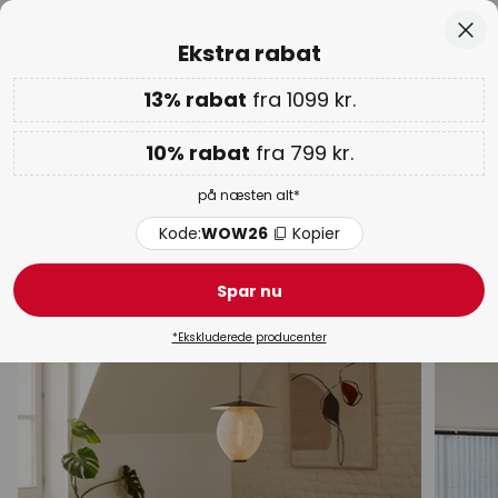
Lagervarer sendes hurtigt
Skip
Luk
Ekstra rabat
to
Content
13% rabat
fra 1099 kr.
Ekstra rabat: 10% fra 799 kr. | 13% fra 1099 kr.
på næsten
alt
Kode:
WOW26
Kopier
10% rabat
fra 799 kr.
WOW ugen:
op til 70%
på næsten alt*
Hvid pendel lamper
Kode:
WOW26
Kopier
Design pendel lamper
Moderne pendel lamper
Pen
Spar nu
*Ekskluderede producenter