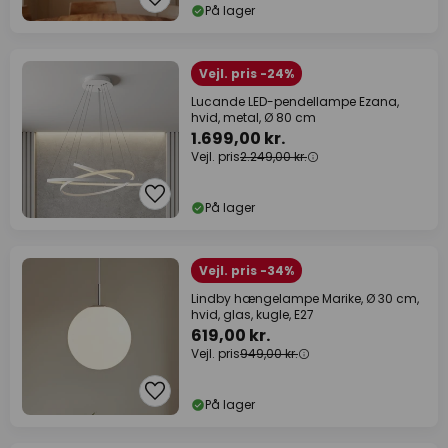
På lager
Vejl. pris -24%
Lucande LED-pendellampe Ezana,
hvid, metal, Ø 80 cm
1.699,00 kr.
Vejl. pris
2.249,00 kr.
På lager
Vejl. pris -34%
Lindby hængelampe Marike, Ø 30 cm,
hvid, glas, kugle, E27
619,00 kr.
Vejl. pris
949,00 kr.
På lager