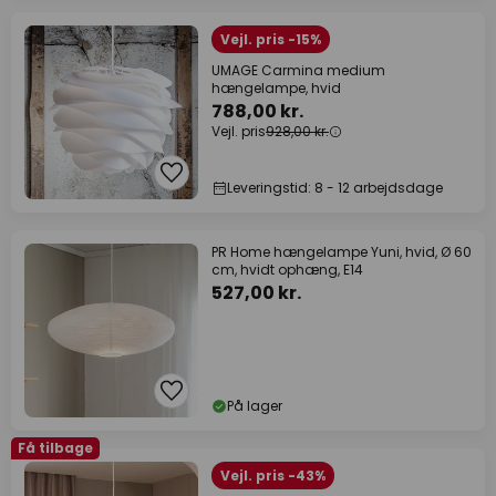
Vejl. pris -15%
UMAGE Carmina medium
hængelampe, hvid
788,00 kr.
Vejl. pris
928,00 kr.
Leveringstid: 8 - 12 arbejdsdage
PR Home hængelampe Yuni, hvid, Ø 60
cm, hvidt ophæng, E14
527,00 kr.
På lager
Få tilbage
Vejl. pris -43%