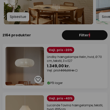
Spisestue
Sov
2164 produkter
Filter
1
Vejl. pris -20%
Lindby hængelampe Helin, hvid, Ø 70
cm, tekstil, 3 x E27
1.349,00 kr.
Vejl. pris
1.699,00 kr.
På lager
Vejl. pris -40%
Lucande Tovina hængelampe, tekstil,
hvid, Ø35cm