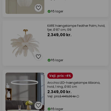
På lager
KARE hængelampe Feather Palm, hvid,
fjer, Ø 87 cm, G9
2.349,00 kr.
På lager
Vejl. pris -4%
Arcchio LED-hængelampe Albiona,
hvid, 1 ring, Ø 80 cm
2.349,00 kr.
Vejl. pris
2.449,00 kr.
På lager