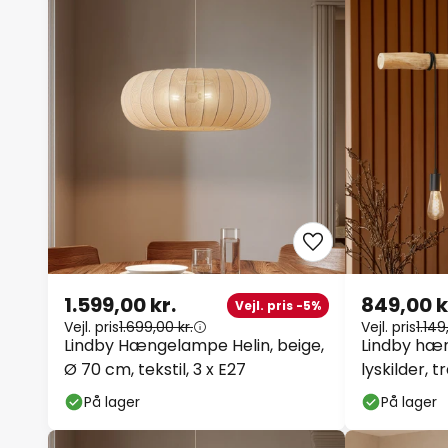
1.599,00 kr.
849,00 k
Vejl. pris -5%
Vejl. pris
1.699,00 kr.
Vejl. pris
1.149
Lindby Hængelampe Helin, beige,
Lindby hæ
Ø 70 cm, tekstil, 3 x E27
lyskilder, t
På lager
På lager