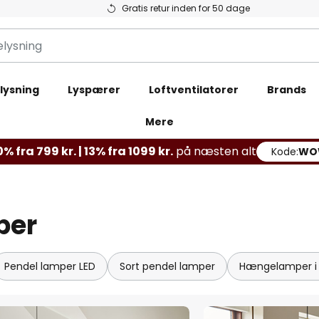
Gratis retur inden for 50 dage
lysning
Lyspærer
Loftventilatorer
Brands
Mere
% fra 799 kr. | 13% fra 1099 kr.
på næsten alt
Kode:
WO
per
Pendel lamper LED
Sort pendel lamper
Hængelamper i