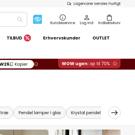
Lagervarer sendes hurtigt
Søg
Kundeservice
Log ind
Indkøbskurv
TILBUD
Erhvervskunder
OUTLET
WOW ugen:
op til 70%
W26
Kopier
 træ
Pendel lamper i glas
Krystal pendel lamper
Vin