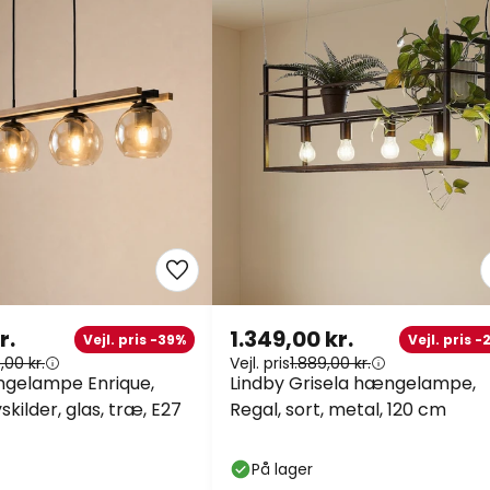
r.
1.349,00 kr.
Vejl. pris -39%
Vejl. pris 
,00 kr.
Vejl. pris
1.889,00 kr.
ngelampe Enrique,
Lindby Grisela hængelampe,
skilder, glas, træ, E27
Regal, sort, metal, 120 cm
På lager