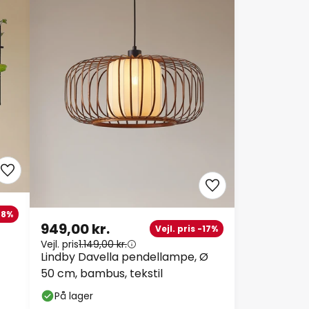
-28%
949,00 kr.
Vejl. pris -17%
Vejl. pris
1.149,00 kr.
Lindby Davella pendellampe, Ø
50 cm, bambus, tekstil
På lager