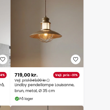
719,00 kr.
54%
Vejl. pris -31%
Vejl. pris
1.049,00 kr.
rå,
Lindby pendellampe Louisanne,
brun, metal, Ø 35 cm
På lager