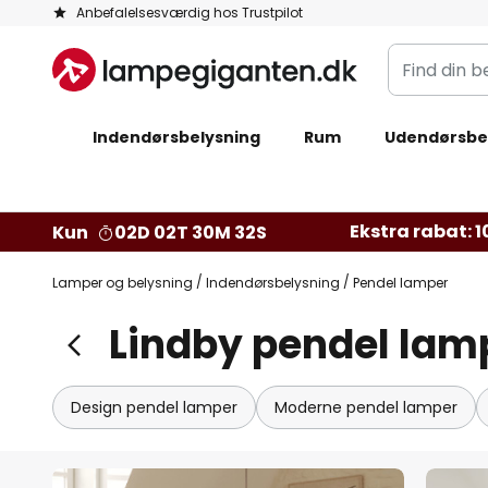
Skip
Anbefalelsesværdig hos Trustpilot
to
Find
Content
din
belysning
Indendørsbelysning
Rum
Udendørsbe
Ekstra rabat: 10
Kun
02D 02T 30M 30S
Lamper og belysning
Indendørsbelysning
Pendel lamper
Lindby pendel lam
Design pendel lamper
Moderne pendel lamper