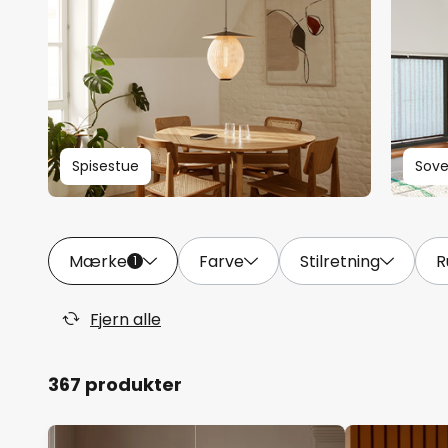
Spisestue
Sov
Mærke
Farve
Stilretning
R
1
Fjern alle
367 produkter