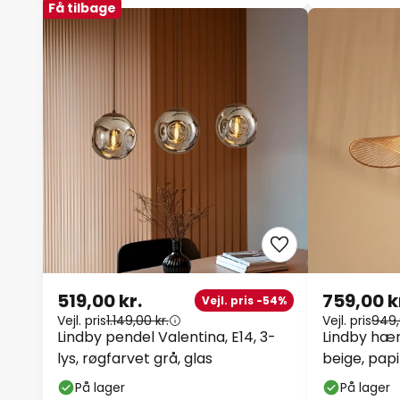
Få tilbage
519,00 kr.
759,00 k
Vejl. pris -54%
Vejl. pris
1.149,00 kr.
Vejl. pris
949,
Lindby pendel Valentina, E14, 3-
Lindby hæ
lys, røgfarvet grå, glas
beige, pap
På lager
På lager