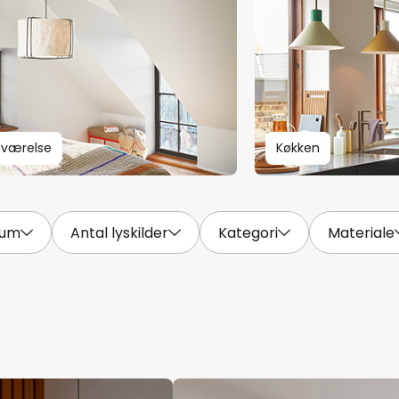
eværelse
Køkken
um
Antal lyskilder
Kategori
Materiale