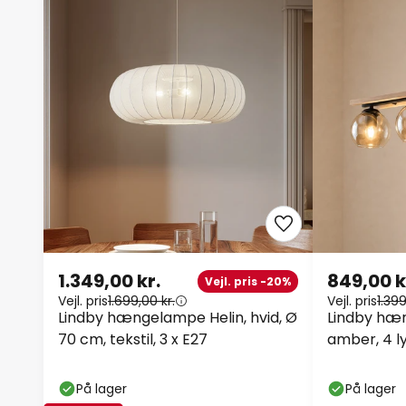
1.349,00 kr.
849,00 k
Vejl. pris -20%
Vejl. pris
1.699,00 kr.
Vejl. pris
1.399
Lindby hængelampe Helin, hvid, Ø
Lindby hæ
70 cm, tekstil, 3 x E27
amber, 4 ly
På lager
På lager