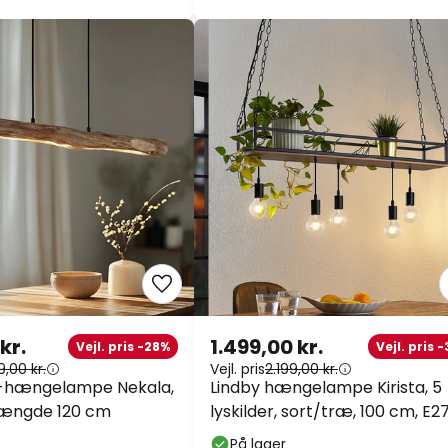
kr.
1.499,00 kr.
Vejl. pris -28%
Vejl. pris 
9,00 kr.
Vejl. pris
2.199,00 kr.
D-hængelampe Nekala,
Lindby hængelampe Kirista, 5
 længde 120 cm
lyskilder, sort/træ, 100 cm, E2
På lager