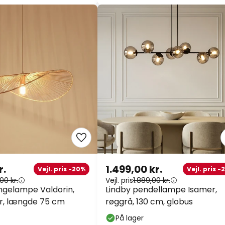
r.
1.499,00 kr.
Vejl. pris -20%
Vejl. pris -
00 kr.
Vejl. pris
1.889,00 kr.
ngelampe Valdorin,
Lindby pendellampe Isamer,
ir, længde 75 cm
røggrå, 130 cm, globus
På lager