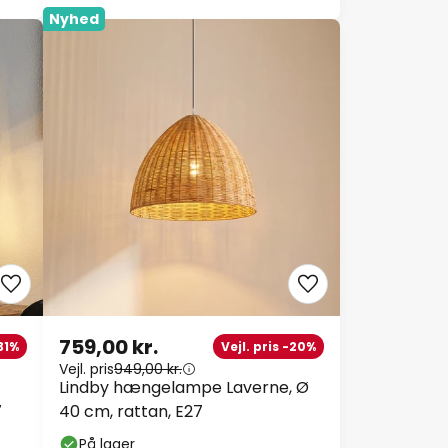
Nyhed
759,00 kr.
-31%
Vejl. pris -20%
Vejl. pris
949,00 kr.
Lindby hængelampe Laverne, Ø
7
40 cm, rattan, E27
På lager