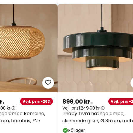
r.
899,00 kr.
Vejl. pris -26%
Vejl. pris 
,00 kr.
Vejl. pris
1.249,00 kr.
ngelampe Romaine,
Lindby Tivra hængelampe,
0 cm, bambus, E27
skinnende grøn, Ø 35 cm, met
På lager