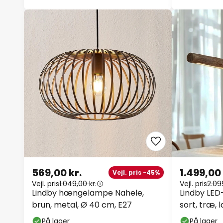
569,00 kr.
1.499,00 
Vejl. pris -45%
Vejl. pris
1.049,00 kr.
Vejl. pris
2.09
Lindby hængelampe Nahele,
Lindby LE
brun, metal, Ø 40 cm, E27
sort, træ,
På lager
På lager