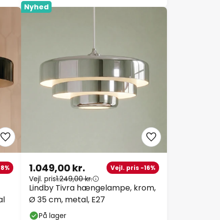
Nyhed
1.049,00 kr.
-28%
Vejl. pris -16%
Vejl. pris
1.249,00 kr.
Lindby Tivra hængelampe, krom,
al
Ø 35 cm, metal, E27
På lager