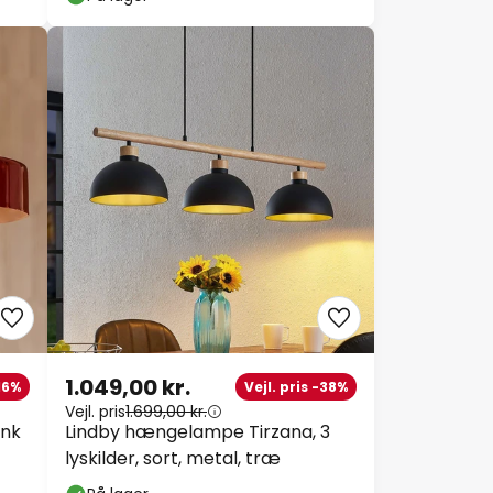
1.049,00 kr.
-16%
Vejl. pris -38%
Vejl. pris
1.699,00 kr.
ank
Lindby hængelampe Tirzana, 3
lyskilder, sort, metal, træ