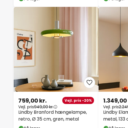
759,00 kr.
1.349,00 
Vejl. pris -20%
Vejl. pris
949,00 kr.
Vejl. pris
2.24
Lindby Branford hængelampe,
Lindby Ela
retro, Ø 35 cm, grøn, metal
metal, 133 c