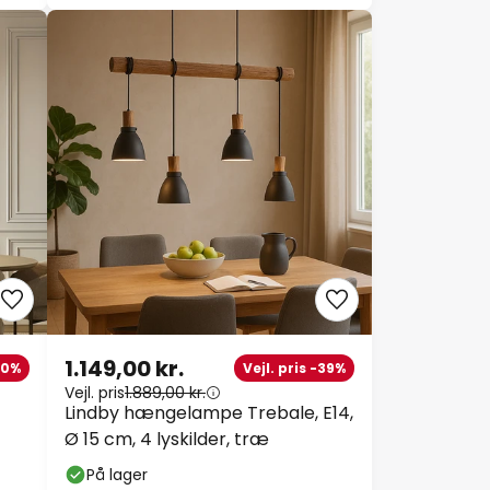
1.149,00 kr.
20%
Vejl. pris -39%
Vejl. pris
1.889,00 kr.
Lindby hængelampe Trebale, E14,
Ø 15 cm, 4 lyskilder, træ
På lager