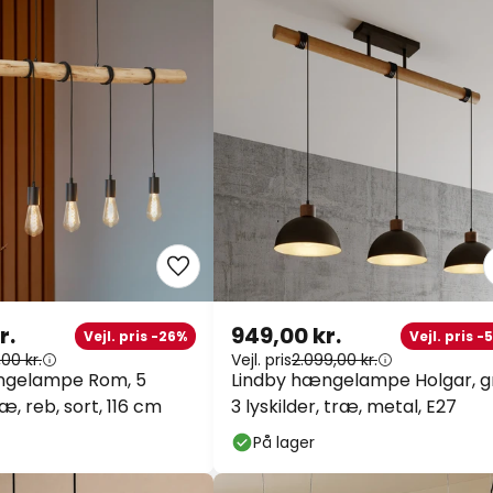
r.
949,00 kr.
Vejl. pris -26%
Vejl. pris -
,00 kr.
Vejl. pris
2.099,00 kr.
ngelampe Rom, 5
Lindby hængelampe Holgar, g
ræ, reb, sort, 116 cm
3 lyskilder, træ, metal, E27
På lager