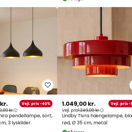
kr.
1.049,00 kr.
Vejl. pris -40%
Vejl. pris 
9,00 kr.
Vejl. pris
1.249,00 kr.
mira pendellampe, sort,
Lindby Tivra hængelampe, bl
m, 3 lyskilder.
rød, Ø 35 cm, metal