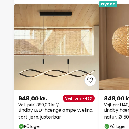
Nyhed
949,00 kr.
849,00 k
Vejl. pris -49%
Vejl. pris
1.889,00 kr.
Vejl. pris
1.149
Lindby LED-hængelampe Welina,
Lindby hæ
sort, jern, justerbar
natur, Ø 5
På lager
På lager