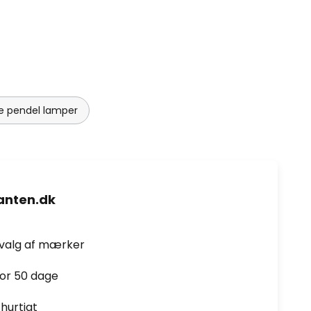
 pendel lamper
nten.dk
dvalg af mærker
for 50 dage
hurtigt