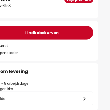
0 kr.
I indkøbskurven
urret
ngsmetoder
 om levering
2 - 5 arbejdsdage
er ikke
ilde