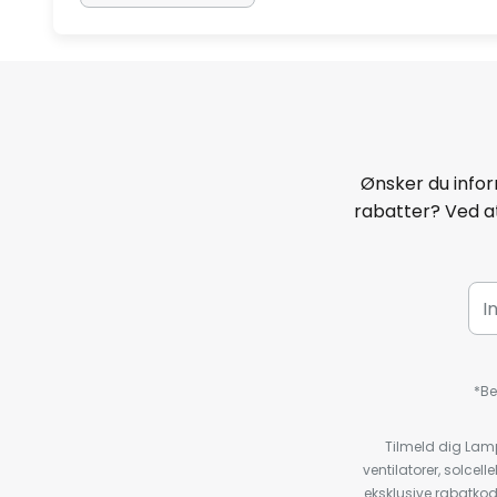
Ønsker du infor
rabatter? Ved at
*Be
Tilmeld dig Lam
ventilatorer, solce
eksklusive rabatko