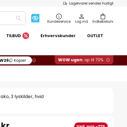
Lagervarer sendes hurtigt
Søg
Kundeservice
Log ind
Indkøbskurv
TILBUD
Erhvervskunder
OUTLET
WOW ugen:
op til 70%
W26
Kopier
o, 3 lyskilder, hvid
 kr.
Vejl. pris -21%