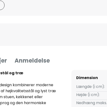
jer
Anmeldelse
stål og træ
Dimension
t design kombinerer moderne
Længde (i cm):
af højkvalitetsstål og lyst træ
Højde (i cm):
m stuen, køkkenet eller
sprog og den harmoniske
Nedhæng maks.