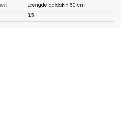
er:
Længde baldakin 60 cm
:
3,5