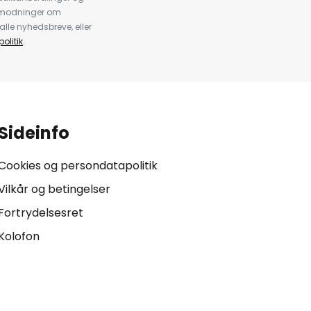
anmodninger om
alle nyhedsbreve, eller
olitik
.
Sideinfo
Cookies og persondatapolitik
Vilkår og betingelser
Fortrydelsesret
Kolofon