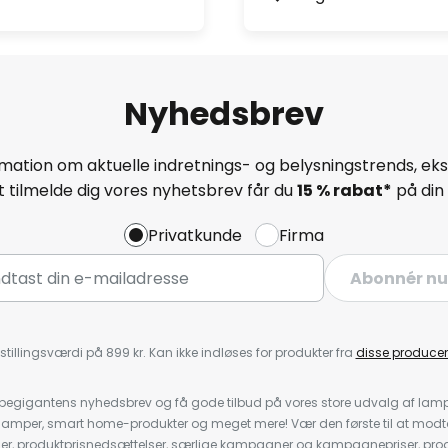
Nyhedsbrev
mation om aktuelle indretnings- og belysningstrends, eksk
 tilmelde dig vores nyhetsbrev får du
15 % rabat*
på din 
Privatkunde
Firma
Abonnér nu
stillingsværdi på 899 kr. Kan ikke indløses for produkter fra
disse producen
pegigantens nyhedsbrev og få gode tilbud på vores store udvalg af lamp
llelamper, smart home-produkter og meget mere! Vær den første til at mo
der, produktprisnedsættelser, særlige kampagner og kampagnepriser, pro