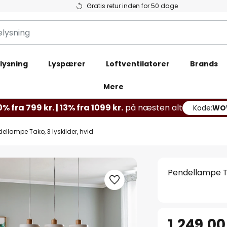
Gratis retur inden for 50 dage
lysning
Lyspærer
Loftventilatorer
Brands
Mere
% fra 799 kr. | 13% fra 1099 kr.
på næsten alt
Kode:
WO
ellampe Tako, 3 lyskilder, hvid
Pendellampe Tak
1.249,00