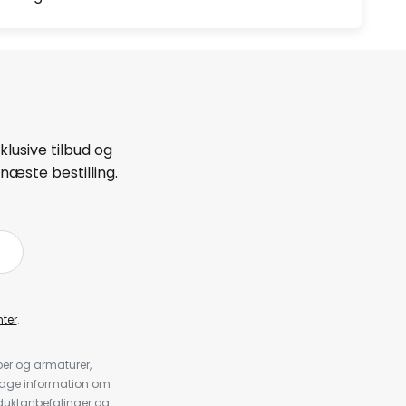
lusive tilbud og
næste bestilling.
ter
.
er og armaturer,
dtage information om
duktanbefalinger og