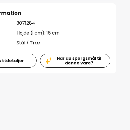
rmation
3071284
Højde (i cm): 16 cm
Stål / Træ
Har du spørgsmål til
uktdetaljer
denne vare?