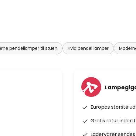
rne pendellamper til stuen
Hvid pendel lamper
Moderne
Lampegiga
Europas største u
Gratis retur inden 
Lagervarer sendes 