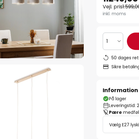
Vejl. pris
1.599,0
inkl. moms
1
50 dages ret
Sikre betali
Information
På lager
Leveringstid: 
Pære
medfølg
Vælg E27 lysk