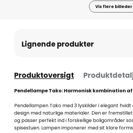
Vis flere billeder
Gå
til
starten
af
Lignende produkter
billedgalleriet
Produktoversigt
Produktdetal
Pendellampe Tako: Harmonisk kombination af 
Pendellampen Tako med 3 lyskilder i elegant hvid
design med naturlige materialer. Den er fremstillet 
og passer perfekt ind i forskellige boligområder so
spisestuen. Lampen imponerer med sit klare form