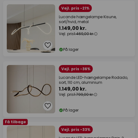
Vejl. pris -21%
Lucande hængelampe Kisune,
sort/hvid, metal
1.149,00 kr.
Vejl. pris
1.469,00 kr.
På lager
Vejl. pris -36%
Lucande LED-hængelampe Rodado,
sort, 110 cm, aluminium
1.149,00 kr.
Vejl. pris
1.799,00 kr.
På lager
Få tilbage
Vejl. pris -33%