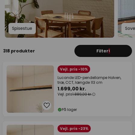
Spisestue
Sov
318 produkter
Filter
1
Vejl. pris -10%
Lucande LED-pendellampe Holven,
træ, CCT, længde 113 cm
1.699,00 kr.
Vejl. pris
1.889,00 kr.
På lager
Vejl. pris -23%