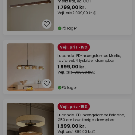
mørkt træ, eg, CCT
1.799,00 kr.
Vejl. pris
2.099,00 kr.
På lager
Vejl. pris -15%
Lucande LED-hængelampe Martis,
ravfarvet, 4 lyskilder, dæmpbar
1.599,00 kr.
Vejl. pris
1.889,00 kr.
På lager
Vejl. pris -15%
Lucande LED-hængelampe Peldano,
Ø50 cm brun/beige, dæmpbar
1.599,00 kr.
Vejl. pris
1.889,00 kr.