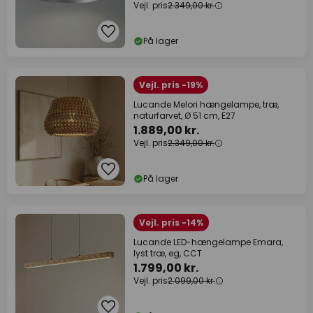
Vejl. pris
2.349,00 kr.
På lager
Vejl. pris -19%
Lucande Melori hængelampe, træ,
naturfarvet, Ø 51 cm, E27
1.889,00 kr.
Vejl. pris
2.349,00 kr.
På lager
Vejl. pris -14%
Lucande LED-hængelampe Emara,
lyst træ, eg, CCT
1.799,00 kr.
Vejl. pris
2.099,00 kr.