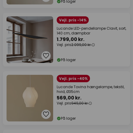
På lager
Vejl. pris -14%
Lucande LED-pendellampe Clavit, sort,
140 cm, dæmpbar
1.799,00 kr.
Vejl. pris
2.099,00 kr.
På lager
Vejl. pris -40%
Lucande Tovina hængelampe, tekstil,
hvid, Ø35cm
569,00 kr.
Vejl. pris
949,00 kr.
På lager