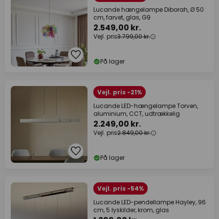
Lucande hængelampe Diborah, Ø 50
cm, farvet, glas, G9
2.549,00 kr.
Vejl. pris
3.799,00 kr.
På lager
Vejl. pris -21%
Lucande LED-hængelampe Torven,
aluminium, CCT, udtrækkelig
2.249,00 kr.
Vejl. pris
2.849,00 kr.
På lager
Vejl. pris -54%
Lucande LED-pendellampe Hayley, 96
cm, 5 lyskilder, krom, glas