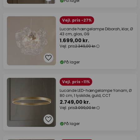
På lager
Vejl. pris -27%
Lucande hængelampe Diborah, klar, Ø
43 cm, glas, G9
1.699,00 kr.
Vejl. pris
2.349,00 kr.
På lager
Vejl. pris -11%
Lucande LED-hængelampe Yonam, Ø
80 cm, 1 lyskilde, guld, CCT
2.749,00 kr.
Vejl. pris
3.099,00 kr.
På lager