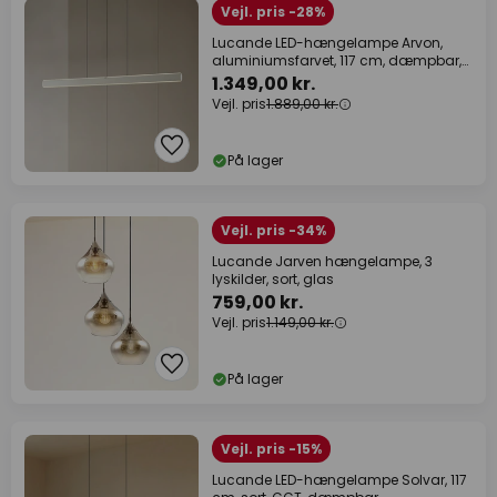
Vejl. pris -28%
Lucande LED-hængelampe Arvon,
aluminiumsfarvet, 117 cm, dæmpbar,
CCT
1.349,00 kr.
Vejl. pris
1.889,00 kr.
På lager
Vejl. pris -34%
Lucande Jarven hængelampe, 3
lyskilder, sort, glas
759,00 kr.
Vejl. pris
1.149,00 kr.
På lager
Vejl. pris -15%
Lucande LED-hængelampe Solvar, 117