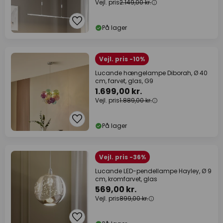
Vejl. pris
2.149,00 kr.
På lager
Vejl. pris -10%
Lucande hængelampe Diborah, Ø 40
cm, farvet, glas, G9
1.699,00 kr.
Vejl. pris
1.889,00 kr.
På lager
Vejl. pris -36%
Lucande LED-pendellampe Hayley, Ø 9
cm, kromfarvet, glas
569,00 kr.
Vejl. pris
899,00 kr.