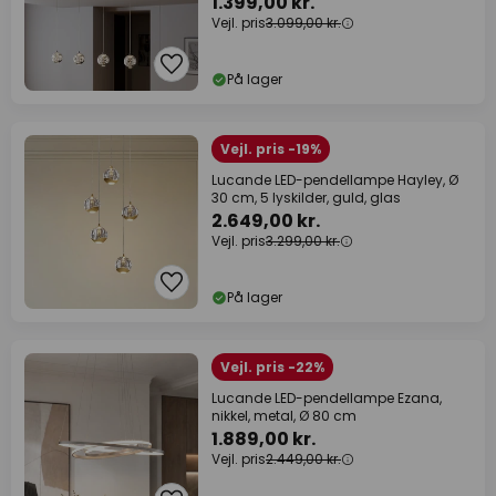
1.399,00 kr.
Vejl. pris
3.099,00 kr.
På lager
Vejl. pris -19%
Lucande LED-pendellampe Hayley, Ø
30 cm, 5 lyskilder, guld, glas
2.649,00 kr.
Vejl. pris
3.299,00 kr.
På lager
Vejl. pris -22%
Lucande LED-pendellampe Ezana,
nikkel, metal, Ø 80 cm
1.889,00 kr.
Vejl. pris
2.449,00 kr.