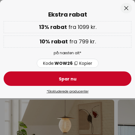
Anbefalelsesværdig hos Trustpilot
Skip
Luk
Ekstra rabat
to
Content
13% rabat
fra 1099 kr.
Kun
00D 11T 10M 03S
Ekstra rabat: 10% fra 799 kr. | 13% fra 1099 kr.
på næsten
alt
10% rabat
fra 799 kr.
Kode:
WOW26
Kopier
på næsten alt*
WOW ugen:
op til 70%
Kode:
WOW26
Kopier
Lucande pendel lamper
Spar nu
Design pendel lamper
Moderne pendel lamper
Pen
*Ekskluderede producenter