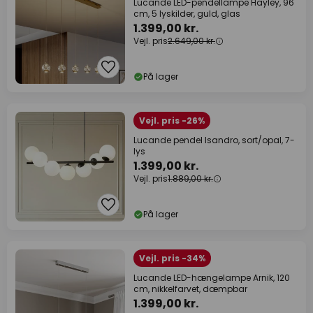
Lucande LED-pendellampe Hayley, 96
cm, 5 lyskilder, guld, glas
1.399,00 kr.
Vejl. pris
2.649,00 kr.
På lager
Vejl. pris -26%
Lucande pendel Isandro, sort/opal, 7-
lys
1.399,00 kr.
Vejl. pris
1.889,00 kr.
På lager
Vejl. pris -34%
Lucande LED-hængelampe Arnik, 120
cm, nikkelfarvet, dæmpbar
1.399,00 kr.