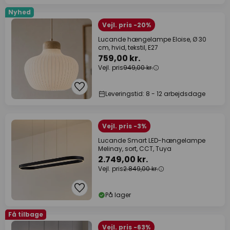
Nyhed
Vejl. pris -20%
Lucande hængelampe Eloise, Ø 30
cm, hvid, tekstil, E27
759,00 kr.
Vejl. pris
949,00 kr.
Leveringstid: 8 - 12 arbejdsdage
Vejl. pris -3%
Lucande Smart LED-hængelampe
Melinay, sort, CCT, Tuya
2.749,00 kr.
Vejl. pris
2.849,00 kr.
På lager
Få tilbage
Vejl. pris -63%