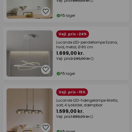
Vejl. pris
1.889,00 kr.
På lager
Vejl. pris -24%
Lucande LED-pendellampe Ezana,
hvid, metal, Ø 80 cm
1.699,00 kr.
Vejl. pris
2.249,00 kr.
På lager
Vejl. pris -15%
Lucande LED-hængelampe Martis,
sort, 4 lyskilder, dæmpbar
1.599,00 kr.
Vejl. pris
1.889,00 kr.
På lager