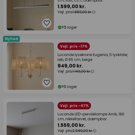
cm, sort, CCT, dæmpbar
1.599,00 kr.
Vejl. pris
1.889,00 kr.
På lager
Nyhed
Vejl. pris -17%
Lucande lysekrone Eugenia, 5 lyskilder,
reb, Ø 65 cm, beige
949,00 kr.
Vejl. pris
1.149,00 kr.
På lager
Vejl. pris -47%
Lucande LED-pendellampe Arnik, 180
cm, nikkelfarvet, dæmpbar
1.559,00 kr.
Vejl. pris
2.949,00 kr.