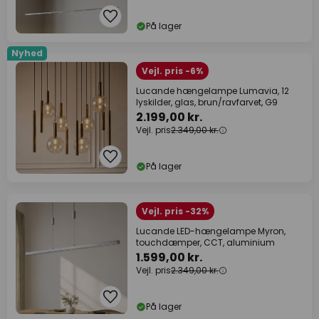
På lager
Nyhed
Vejl. pris -6%
Lucande hængelampe Lumavia, 12
lyskilder, glas, brun/ravfarvet, G9
2.199,00 kr.
Vejl. pris
2.349,00 kr.
På lager
Vejl. pris -32%
Lucande LED-hængelampe Myron,
touchdæmper, CCT, aluminium
1.599,00 kr.
Vejl. pris
2.349,00 kr.
På lager