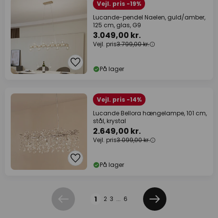
Vejl. pris -19%
Lucande-pendel Naelen, guld/amber,
125 cm, glas, G9
3.049,00 kr.
Vejl. pris
3.799,00 kr.
På lager
Vejl. pris -14%
Lucande Bellora hængelampe, 101 cm,
stål, krystal
2.649,00 kr.
Vejl. pris
3.099,00 kr.
På lager
Side
1
2
3
...
6
Forrige
Næste