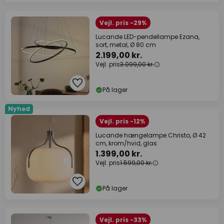
Vejl. pris -29%
Lucande LED-pendellampe Ezana,
sort, metal, Ø 80 cm
2.199,00 kr.
Vejl. pris
3.099,00 kr.
På lager
Nyhed
Vejl. pris -12%
Lucande hængelampe Christo, Ø 42
cm, krom/hvid, glas
1.399,00 kr.
Vejl. pris
1.599,00 kr.
På lager
Vejl. pris -33%