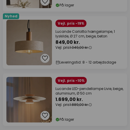
På lager
Nyhed
Vejl. pris -19%
Lucande Carlotta hængelampe, 1
lyskilde, Ø 27 cm, beige, beton
849,00 kr.
Vejl. pris
1.049,00 kr.
Leveringstid: 8 - 12 arbejdsdage
Vejl. pris -10%
Lucande LED-pendellampe Livie, beige,
aluminium, Ø 50 cm
1.699,00 kr.
Vejl. pris
1.889,00 kr.
På lager