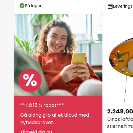
På lager
Leverings
** Få 15 % rabat***
2.249,00
Gå aldrig glip af et tilbud med
Dinos loft
nyhedsbrevet.
stjernehi
Tilmeld dig nu