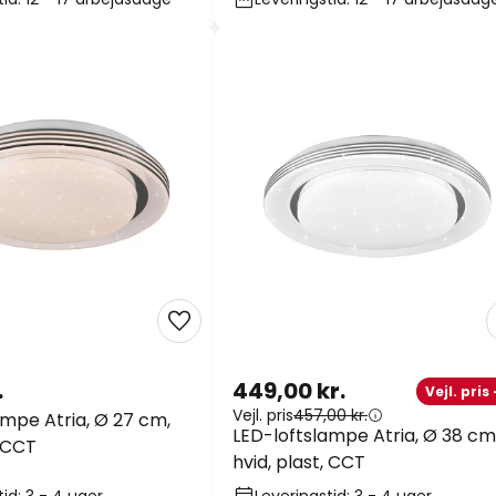
.
449,00 kr.
Vejl. pris
Vejl. pris
457,00 kr.
ampe Atria, Ø 27 cm,
LED-loftslampe Atria, Ø 38 cm
, CCT
hvid, plast, CCT