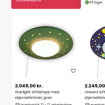
På lager
2.049,00 kr.
2.249,00
Starlight loftlampe med
Univers lo
stjernehimmel, grøn
stjernehi
Leveringstid: 12 - 17 arbejdsdage
Leverings