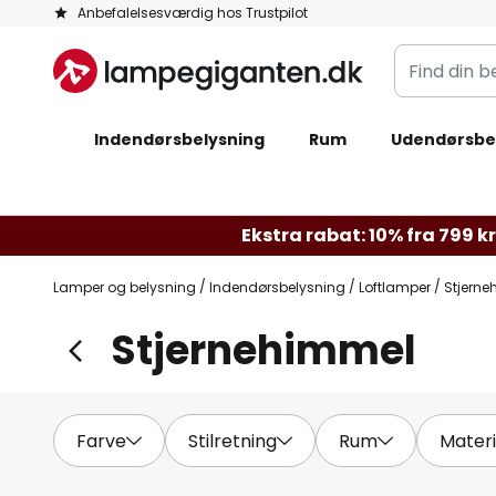
Skip
Anbefalelsesværdig hos Trustpilot
to
Find
Content
din
belysning
Indendørsbelysning
Rum
Udendørsbe
Ekstra rabat: 10% fra 799 kr.
Lamper og belysning
Indendørsbelysning
Loftlamper
Stjern
Stjernehimmel
Farve
Stilretning
Rum
Materi