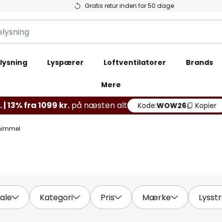
Gratis retur inden for 50 dage
lysning
Lyspærer
Loftventilatorer
Brands
Mere
 | 13% fra 1099 kr.
på næsten alt
Kode:
WOW26
Kopier
ehimmel
ale
Kategori
Pris
Mærke
Lysstr