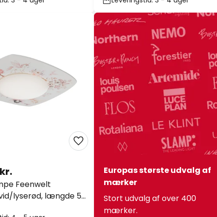
id: 3 - 4 uger
Leveringstid: 3 - 4 uger
kr.
Europas største udvalg af
mærker
ampe Feenwelt
hvid/lyserød, længde 58
Stort udvalg af over 400
mærker.