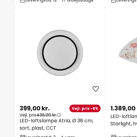
Leveringstid: 12 - 17 arbejdsdage
Leveringst
399,00 kr.
1.389,00 
Vejl. pris -8%
Vejl. pris
436,00 kr.
LED-loftl
LED-loftslampe Atria, Ø 38 cm,
Starlight, 
sort, plast, CCT
cm