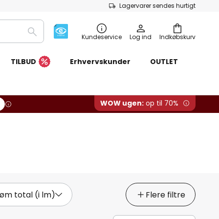
Lagervarer sendes hurtigt
Søg
Kundeservice
Log ind
Indkøbskurv
TILBUD
Erhvervskunder
OUTLET
WOW ugen:
op til 70%
øm total (i lm)
Flere filtre