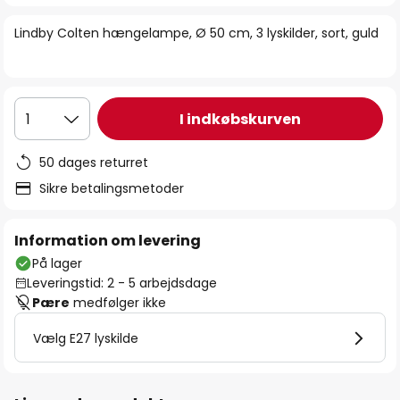
billedgalleriet
Lindby Colten hængelampe, Ø 50 cm, 3 lyskilder, sort, guld
I indkøbskurven
1
50 dages returret
Sikre betalingsmetoder
Information om levering
På lager
Leveringstid: 2 - 5 arbejdsdage
Pære
medfølger ikke
Vælg E27 lyskilde