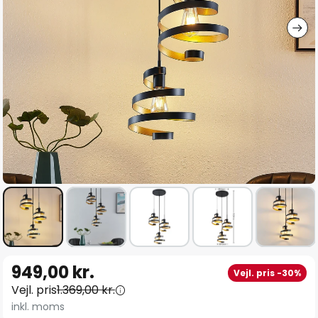
Gå
949,00 kr.
Vejl. pris -30%
til
Vejl. pris
1.369,00 kr.
starten
inkl. moms
af