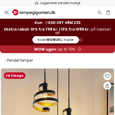
Lagervarer sendes hurtigt
Skip
to
Content
Kun
02D 05T 48M 23S
Ekstra rabat: 10% fra 799 kr. | 13% fra 1099 kr.
på næsten
alt
Kode:
WOW26
Kopier
WOW ugen:
op til 70%
Pendel lamper
Gå
Få tilbage
til
slutningen
af
billedgalleriet