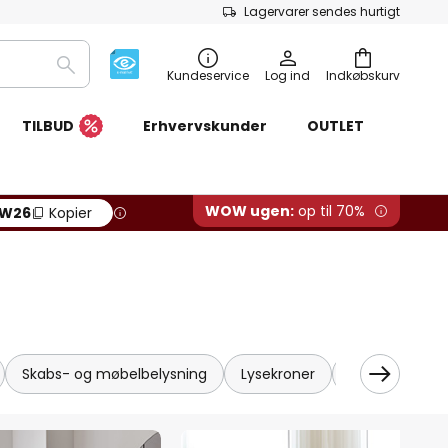
Lagervarer sendes hurtigt
Søg
Kundeservice
Log ind
Indkøbskurv
TILBUD
Erhvervskunder
OUTLET
WOW ugen:
op til 70%
W26
Kopier
Skabs- og møbelbelysning
Lysekroner
Skinnesystem