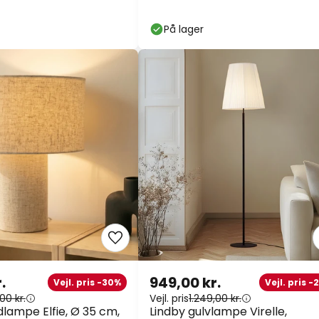
På lager
.
949,00 kr.
Vejl. pris -30%
Vejl. pris -
00 kr.
Vejl. pris
1.249,00 kr.
dlampe Elfie, Ø 35 cm,
Lindby gulvlampe Virelle,