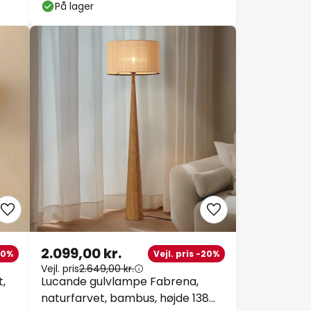
På lager
2.099,00 kr.
30%
Vejl. pris -20%
Vejl. pris
2.649,00 kr.
,
Lucande gulvlampe Fabrena,
naturfarvet, bambus, højde 138