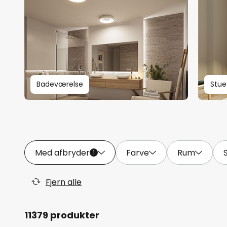
Badeværelse
Stue
Med afbryder
Farve
Rum
1
Fjern alle
11379 produkter