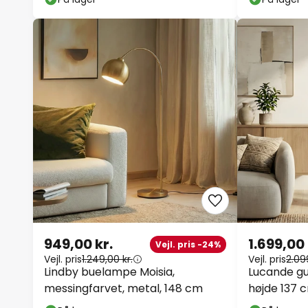
949,00 kr.
1.699,00 
Vejl. pris -24%
Vejl. pris
1.249,00 kr.
Vejl. pris
2.09
Lindby buelampe Moisia,
Lucande gu
messingfarvet, metal, 148 cm
højde 137 c