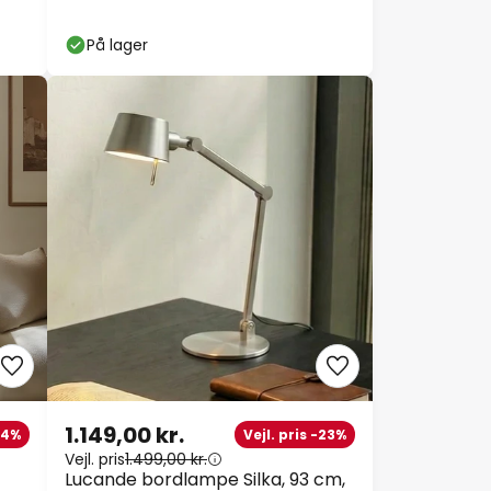
cm
På lager
1.149,00 kr.
24%
Vejl. pris -23%
Vejl. pris
1.499,00 kr.
Lucande bordlampe Silka, 93 cm,