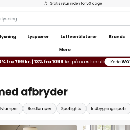
Gratis retur inden for 50 dage
lysning
Lyspærer
Loftventilatorer
Brands
Mere
% fra 799 kr. | 13% fra 1099 kr.
på næsten alt
Kode:
WO
med afbryder
lvlamper
Bordlamper
Spotlights
Indbygningsspots