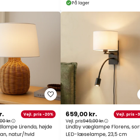
 USB
På lager
r.
659,00 kr.
Vejl. pris -20%
Vejl. pris -
00 kr.
Vejl. pris
949,00 kr.
dlampe Lirenda, højde
Lindby væglampe Florens, sort
an, natur/hvid
LED-læselampe, 23,5 cm