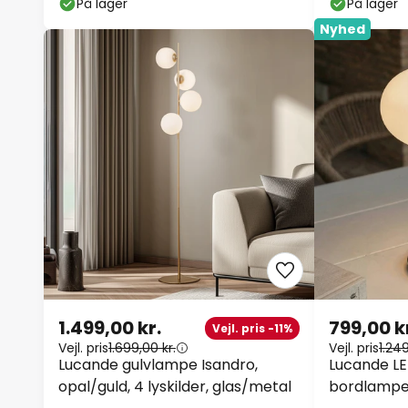
På lager
På lager
Nyhed
1.499,00 kr.
799,00 k
Vejl. pris -11%
Vejl. pris
1.699,00 kr.
Vejl. pris
1.249
Lucande gulvlampe Isandro,
Lucande LE
opal/guld, 4 lyskilder, glas/metal
bordlampe 