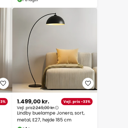
1.499,00 kr.
43%
Vejl. pris -33%
Vejl. pris
2.249,00 kr.
Lindby buelampe Jonera, sort,
metal, E27, højde 185 cm