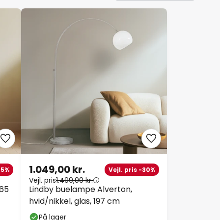
1.049,00 kr.
 -5%
Vejl. pris -30%
Vejl. pris
1.499,00 kr.
165
Lindby buelampe Alverton,
hvid/nikkel, glas, 197 cm
På lager