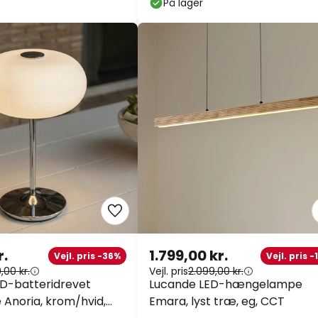
På lager
r.
1.799,00 kr.
Vejl. pris -36%
Vejl. pris 
,00 kr.
Vejl. pris
2.099,00 kr.
D-batteridrevet
Lucande LED-hængelampe
Anoria, krom/hvid,
Emara, lyst træ, eg, CCT