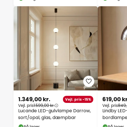
1.349,00 kr.
619,00 kr
Vejl. pris -15%
Vejl. pris
1.599,00 kr.
Vejl. pris
849,
Lucande LED-gulvlampe Darrow,
Lindby LED
sort/opal, glas, dæmpbar
bordlampe 
USB, dæm
På lager
På lager