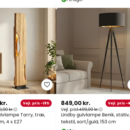
kr.
849,00 kr.
Vejl. pris -19%
Vejl. pris -
9,00 kr.
Vejl. pris
1.499,00 kr.
lvlampe Tarry, træ,
Lindby gulvlampe Benik, stativ,
m, 4 x E27
tekstil, sort/guld, 153 cm