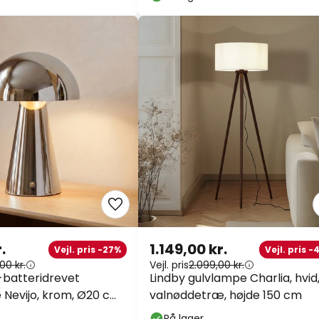
.
1.149,00 kr.
Vejl. pris -27%
Vejl. pris -
00 kr.
Vejl. pris
2.099,00 kr.
-batteridrevet
Lindby gulvlampe Charlia, hvid
Nevijo, krom, Ø20 cm,
valnøddetræ, højde 150 cm
per
På lager