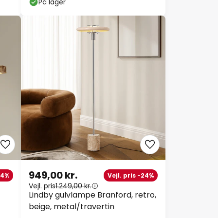
På lager
949,00 kr.
-14%
Vejl. pris -24%
Vejl. pris
1.249,00 kr.
Lindby gulvlampe Branford, retro,
beige, metal/travertin