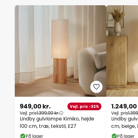
949,00 kr.
1.249,00 
Vejl. pris -32%
Vejl. pris
1.399,00 kr.
Vejl. pris
1.399
Lindby gulvlampe Kimiko, højde
Lindby gulv
100 cm, træ, tekstil, E27
cm, beige, 
På lager
På lager