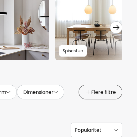
Spisestue
rm
Dimensioner
Flere filtre