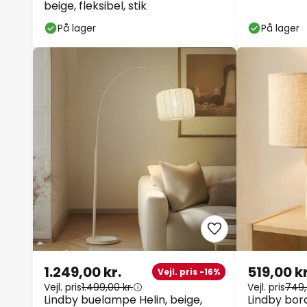
beige, fleksibel, stik
På lager
På lager
1.249,00 kr.
519,00 kr
Vejl. pris -16%
Vejl. pris
1.499,00 kr.
Vejl. pris
749,
Lindby buelampe Helin, beige,
Lindby bor