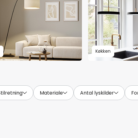
Køkken
Stilretning
Materiale
Antal lyskilder
Fo