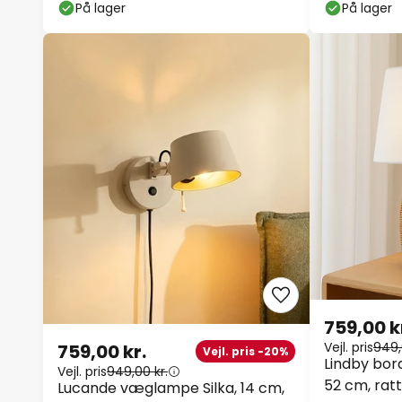
glas, IP44,
På lager
På lager
759,00 k
Vejl. pris
949,
759,00 kr.
Vejl. pris -20%
Lindby bor
Vejl. pris
949,00 kr.
52 cm, ratt
Lucande væglampe Silka, 14 cm,