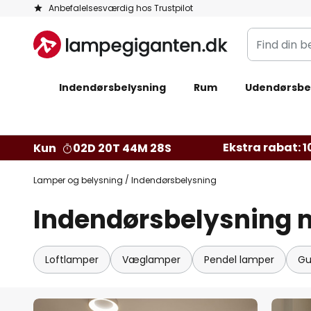
Skip
Anbefalelsesværdig hos Trustpilot
to
Find
Content
din
belysning
Indendørsbelysning
Rum
Udendørsbe
Ekstra rabat: 10
Kun
02D 20T 44M 26S
Lamper og belysning
Indendørsbelysning
Indendørsbelysning 
Loftlamper
Væglamper
Pendel lamper
Gu