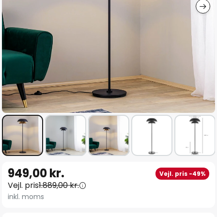
Gå
949,00 kr.
Vejl. pris -49%
til
Vejl. pris
1.889,00 kr.
starten
inkl. moms
af
billedgalleriet