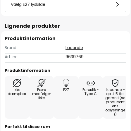
Vælg E27 lyskilde
Lignende produkter
Produktinformation
Brand
Lucande
Art. nr.:
9639769
Produktinformation
Ikke
Pære
E27
Eurostik -
Lucande –
dæmpbar
medfølger
Type C
op til 5 års
ikke
garanti (se
producent
ens
oplysninge
r)
Perfekt til disse rum