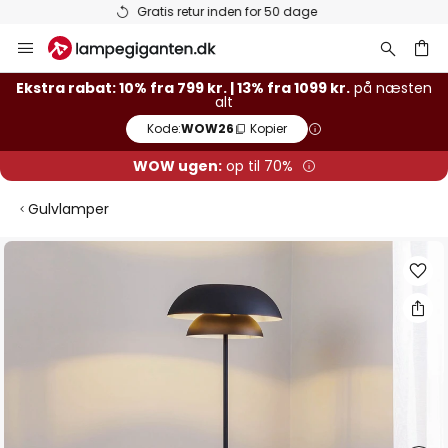
Lagervarer sendes hurtigt
Skip
to
Content
Ekstra rabat: 10% fra 799 kr. | 13% fra 1099 kr.
på næsten
alt
Kode:
WOW26
Kopier
WOW ugen:
op til 70%
Gulvlamper
Gå
til
slutningen
af
billedgalleriet