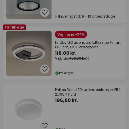
Leveringstid: 9 - 13 arbejdsdage
Få tilbage
Vejl. pris -74%
Lindby LED udendørs loftlampe Finian,
Ø 31 cm, CCT, dæmpbar
119,00 kr.
Vejl. pris
469,00 kr.
På lager
Philips Doris LED-udendørslampe IP54
2.700 K hvid
196,00 kr.