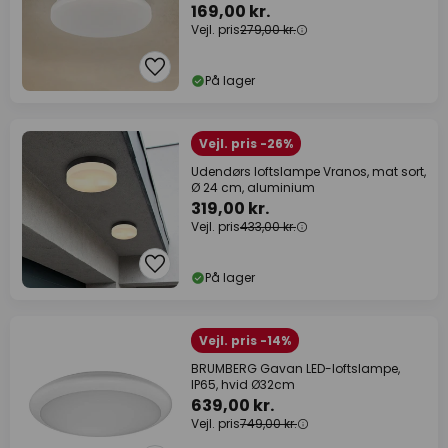
169,00 kr.
Vejl. pris
279,00 kr.
På lager
Vejl. pris -26%
Udendørs loftslampe Vranos, mat sort,
Ø 24 cm, aluminium
319,00 kr.
Vejl. pris
433,00 kr.
På lager
Vejl. pris -14%
BRUMBERG Gavan LED-loftslampe,
IP65, hvid Ø32cm
639,00 kr.
Vejl. pris
749,00 kr.