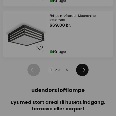
På lager
Philips myGarden Moonshine
loftlampe
669,00 kr.
På lager
Side
1
2
3
...
5
Forrige
Næste
udendørs loftlampe
Lys med stort areal til husets indgang,
terrasse eller carport