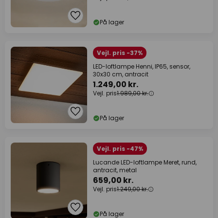
På lager
Vejl. pris -37%
LED-loftlampe Henni, IP65, sensor,
30x30 cm, antracit
1.249,00 kr.
Vejl. pris
1.989,00 kr.
På lager
Vejl. pris -47%
Lucande LED-loftlampe Meret, rund,
antracit, metal
659,00 kr.
Vejl. pris
1.249,00 kr.
På lager