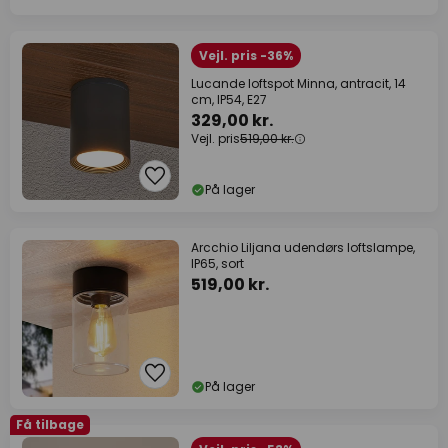
Vejl. pris -36%
Lucande loftspot Minna, antracit, 14
cm, IP54, E27
329,00 kr.
Vejl. pris
519,00 kr.
På lager
Arcchio Liljana udendørs loftslampe,
IP65, sort
519,00 kr.
På lager
Få tilbage