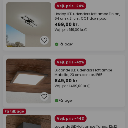
Vejl. pris -24%
Lindby LED udendørs loftlampe Finian,
64 cm x 21 cm, CCT dæmpbar
469,00 kr.
Vejl. pris
619,00 kr.
På lager
Vejl. pris -42%
Lucande LED udendørs loftlampe
Mabella, 23 cm, sensor, IP65
849,00 kr.
Vejl. pris
1.469,00 kr.
På lager
Få tilbage
Vejl. pris -44%
Lucande LED-loftlampe Tanea, 12x12