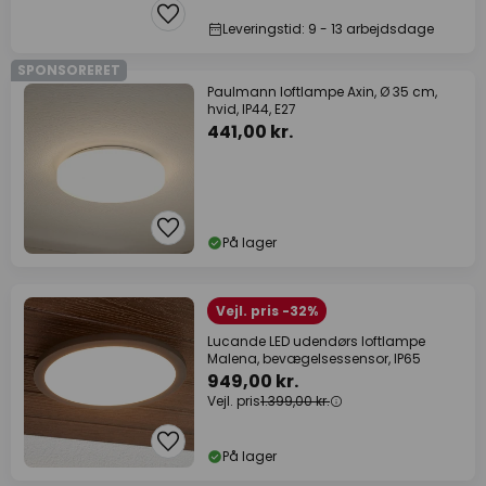
Leveringstid: 9 - 13 arbejdsdage
SPONSORERET
Paulmann loftlampe Axin, Ø 35 cm,
hvid, IP44, E27
441,00 kr.
På lager
Vejl. pris -32%
Lucande LED udendørs loftlampe
Malena, bevægelsessensor, IP65
949,00 kr.
Vejl. pris
1.399,00 kr.
På lager