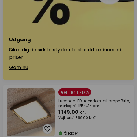
Udgang
Sikre dig de sidste stykker til stærkt reducerede
priser
Gem nu
Vejl. pris -17%
Lucande LED udendørs loftlampe Birta,
mørkegrå, IP54, 34 cm
1.149,00 kr.
Vejl. pris
1.399,00 kr.
På lager