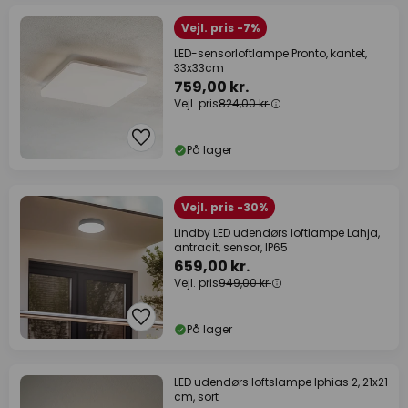
Vejl. pris -7%
LED-sensorloftlampe Pronto, kantet,
33x33cm
759,00 kr.
Vejl. pris
824,00 kr.
På lager
Vejl. pris -30%
Lindby LED udendørs loftlampe Lahja,
antracit, sensor, IP65
659,00 kr.
Vejl. pris
949,00 kr.
På lager
LED udendørs loftslampe Iphias 2, 21x21
cm, sort