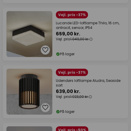
Vejl. pris -37%
Lucande LED-loftlampe Thilo, 16 cm,
antracit, sensor, IP54
659,00 kr.
Vejl. pris
1.049,00 kr.
På lager
Vejl. pris -37%
Udendørs loftlampe Aludra, Seaside
sort
639,00 kr.
Vejl. pris
1.023,00 kr.
På lager
Vejl. pris -50%