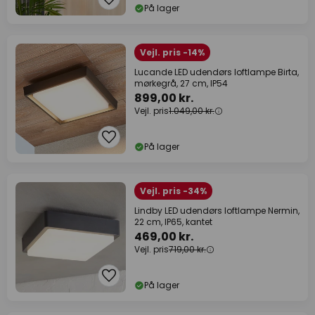
På lager
Vejl. pris -14%
Lucande LED udendørs loftlampe Birta,
mørkegrå, 27 cm, IP54
899,00 kr.
Vejl. pris
1.049,00 kr.
På lager
Vejl. pris -34%
Lindby LED udendørs loftlampe Nermin,
22 cm, IP65, kantet
469,00 kr.
Vejl. pris
719,00 kr.
På lager