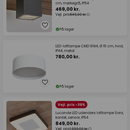
cm, mørkegrå, IP54
469,00 kr.
Vejl. pris
849,00 kr.
På lager
LED-loftlampe CMD 9194, Ø 15 cm, hvid,
IP44, metal
780,00 kr.
På lager
Vejl. pris -39%
Lucande LED udendørs loftlampe Sora,
kantet, sensor, IP54
849,00 kr.
Vejl. pris
1.399,00 kr.