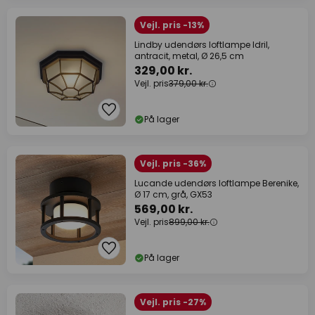
Vejl. pris -13%
Lindby udendørs loftlampe Idril,
antracit, metal, Ø 26,5 cm
329,00 kr.
Vejl. pris
379,00 kr.
På lager
Vejl. pris -36%
Lucande udendørs loftlampe Berenike,
Ø 17 cm, grå, GX53
569,00 kr.
Vejl. pris
899,00 kr.
På lager
Vejl. pris -27%