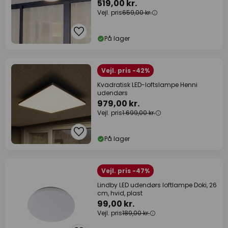
519,00 kr.
Vejl. pris
659,00 kr.
På lager
Vejl. pris -42%
Kvadratisk LED-loftslampe Henni
udendørs
979,00 kr.
Vejl. pris
1.699,00 kr.
På lager
Vejl. pris -47%
Lindby LED udendørs loftlampe Doki, 26
cm, hvid, plast
99,00 kr.
Vejl. pris
189,00 kr.