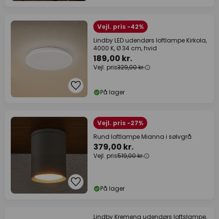
Vejl. pris -42%
Lindby LED udendørs loftlampe Kirkola,
4000 K, Ø 34 cm, hvid
189,00 kr.
Vejl. pris
329,00 kr.
På lager
Vejl. pris -27%
Rund loftlampe Mianna i sølvgrå
379,00 kr.
Vejl. pris
519,00 kr.
På lager
Lindby Kremena udendørs loftslampe,