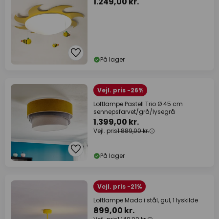
1.249,00 kr.
På lager
Vejl. pris -26%
Loftlampe Pastell Trio Ø 45 cm
sennepsfarvet/grå/lysegrå
1.399,00 kr.
Vejl. pris
1.889,00 kr.
På lager
Vejl. pris -21%
Loftlampe Mado i stål, gul, 1 lyskilde
899,00 kr.