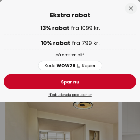
Anbefalelsesværdig hos Trustpilot
Skip
Luk
Ekstra rabat
to
Content
13% rabat
fra 1099 kr.
Ekstra rabat: 10% fra 799 kr. | 13% fra 1099 kr.
på næsten
alt
Kode:
WOW26
Kopier
10% rabat
fra 799 kr.
WOW ugen:
op til 70%
på næsten alt*
Gule loftlamper
Kode:
WOW26
Kopier
Designlamper
Moderne loftlamper
Loftlamper klass
Spar nu
*Ekskluderede producenter