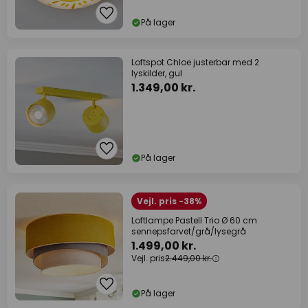
På lager
Loftspot Chloe justerbar med 2
lyskilder, gul
1.349,00 kr.
På lager
Vejl. pris -38%
Loftlampe Pastell Trio Ø 60 cm
sennepsfarvet/grå/lysegrå
1.499,00 kr.
Vejl. pris
2.449,00 kr.
På lager