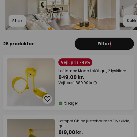
Stue
Køkk
26 produkter
Filter
1
Vejl. pris -49%
Loftlampe Mado i stål, gul, 2 lyskilder
949,00 kr.
Vejl. pris
1.889,00 kr.
På lager
Loftspot Chloe justerbar med 1 lyskilde,
gul
619,00 kr.