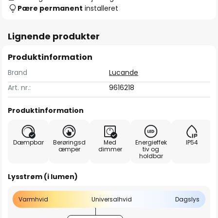
Pære permanent
installeret
Lignende produkter
Produktinformation
Brand
Lucande
Art. nr.:
9616218
Produktinformation
Dæmpbar
Berøringsd
Med
Energieffek
IP54
æmper
dimmer
tiv og
holdbar
Lysstrøm (i lumen)
Varmhvid
Universalhvid
Dagslys