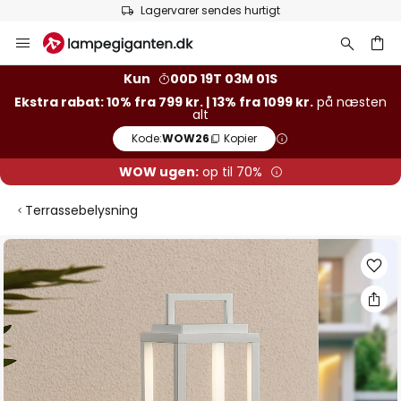
Lagervarer sendes hurtigt
Skip
to
Content
Kun
00D 19T 03M 00S
Ekstra rabat: 10% fra 799 kr. | 13% fra 1099 kr.
på næsten
alt
Kode:
WOW26
Kopier
WOW ugen:
op til 70%
Terrassebelysning
Gå
til
slutningen
af
billedgalleriet