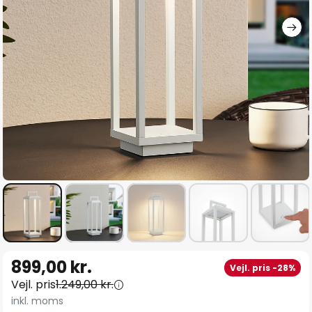
Gå
899,00 kr.
Vejl. pris -28%
til
Vejl. pris
1.249,00 kr.
starten
inkl. moms
af