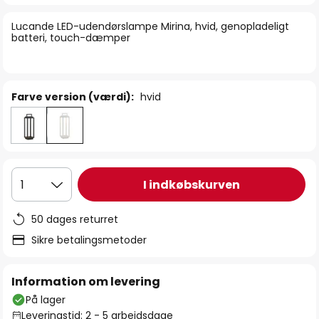
billedgalleriet
Lucande LED-udendørslampe Mirina, hvid, genopladeligt
batteri, touch-dæmper
Farve version (værdi):
hvid
I indkøbskurven
1
50 dages returret
Sikre betalingsmetoder
Information om levering
På lager
Leveringstid: 2 - 5 arbejdsdage