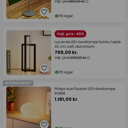
Vejl. pris
469,00 kr.
På lager
Vejl. pris -45%
Lucande LED-bordlampe Hylda, højde
42 cm, sort, aluminium
759,00 kr.
Vejl. pris
1.399,00 kr.
På lager
SPONSORERET
Philips Hue Flourish LED-bordlampe,
RGBW
1.181,00 kr.