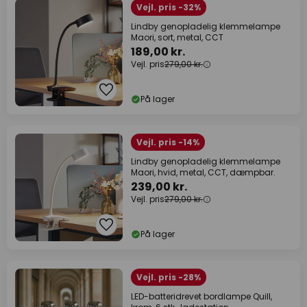
Vejl. pris -32%
Lindby genopladelig klemmelampe
Maori, sort, metal, CCT
189,00 kr.
Vejl. pris
279,00 kr.
På lager
Vejl. pris -14%
Lindby genopladelig klemmelampe
Maori, hvid, metal, CCT, dæmpbar.
239,00 kr.
Vejl. pris
279,00 kr.
På lager
Vejl. pris -28%
LED-batteridrevet bordlampe Quill,