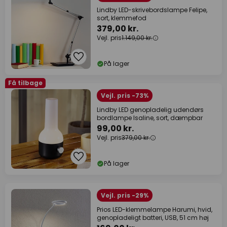
Lindby LED-skrivebordslampe Felipe,
sort, klemmefod
379,00 kr.
Vejl. pris
1.149,00 kr.
På lager
Få tilbage
Vejl. pris -73%
Lindby LED genopladelig udendørs
bordlampe Isaline, sort, dæmpbar
99,00 kr.
Vejl. pris
379,00 kr.
På lager
Vejl. pris -29%
Prios LED-klemmelampe Harumi, hvid,
genopladeligt batteri, USB, 51 cm høj