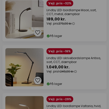
Vejl. pris -32%
Lindby LED-bordlampe Maori, sort,
CCT, metal, dæmpbar
189,00 kr.
Vejl. pris
279,00 kr.
På lager
Vejl. pris -16%
Lindby LED-skrivebordslampe Antisa,
sort, CCT, dæmpbar
1.049,00 kr.
Vejl. pris
1.249,00 kr.
På lager
Vejl. pris -29%
Lindby LED-bordlampe Valtaria, hvid,