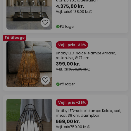
krom, 6 stk., ladestation
4.375,00 kr.
Vejl. pris
6.138,00 kr.
På lager
Få tilbage
Vejl. pris -39%
Lindby LED-solcellelampe Amaria,
rattan, lys, Ø 27 cm
399,00 kr.
Vejl. pris
659,00 kr.
På lager
Vejl. pris -25%
Lindby LED-solcellelampe Kelda, sort,
metal, 38 cm, dæmpbar.
569,00 kr.
Vejl. pris
759,00 kr.