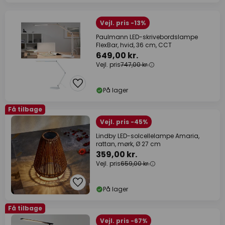
Vejl. pris -13%
Paulmann LED-skrivebordslampe
FlexBar, hvid, 36 cm, CCT
649,00 kr.
Vejl. pris
747,00 kr.
På lager
Få tilbage
Vejl. pris -45%
Lindby LED-solcellelampe Amaria,
rattan, mørk, Ø 27 cm
359,00 kr.
Vejl. pris
659,00 kr.
På lager
Få tilbage
Vejl. pris -67%