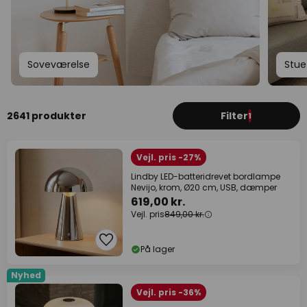
Soveværelse
Stue
2641 produkter
Filter
1
Vejl. pris -27%
Lindby LED-batteridrevet bordlampe
Nevijo, krom, Ø20 cm, USB, dæmper
619,00 kr.
Vejl. pris
849,00 kr.
På lager
Nyhed
Vejl. pris -36%