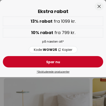
Anbefalelsesværdig hos Trustpilot
Skip
Luk
Ekstra rabat
to
Content
13% rabat
fra 1099 kr.
Kun
02D 01T 31M 53S
Ekstra rabat: 10% fra 799 kr. | 13% fra 1099 kr.
på næsten
alt
10% rabat
fra 799 kr.
Kode:
WOW26
Kopier
på næsten alt*
WOW ugen:
op til 70%
Kode:
WOW26
Kopier
Bordlamper med lysdæmper
Spar nu
Skrivebordslamper
Saltlamper
Klemmelamper
*Ekskluderede producenter