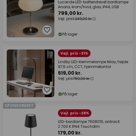
Lucande LED-batteridrevet bordlampe
Anoria, krom/hvid, glas, IP44, USB
799,00 kr.
Vejl. pris
1.249,00 kr.
På lager
Vejl. pris -31%
Lindby LED-klemmelampe Nilay, højde
97,5 cm, CCT, hjemmekontor
519,00 kr.
Vejl. pris
759,00 kr.
På lager
SPONSORERET
Vejl. pris -28%
LED-bordlampe 7508015, antracit
2.700 K IP44 Touchdim
179,00 kr.