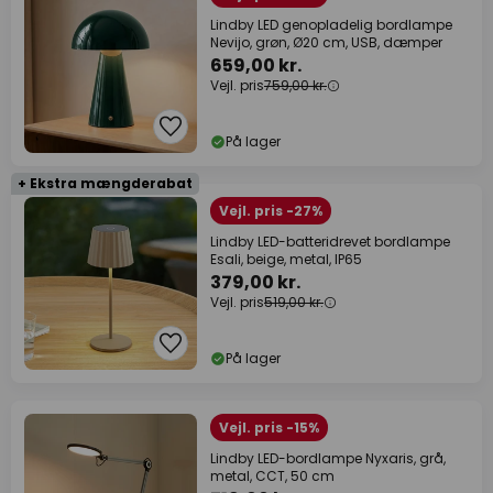
Lindby LED genopladelig bordlampe
Nevijo, grøn, Ø20 cm, USB, dæmper
659,00 kr.
Vejl. pris
759,00 kr.
På lager
+ Ekstra mængderabat
Vejl. pris -27%
Lindby LED-batteridrevet bordlampe
Esali, beige, metal, IP65
379,00 kr.
Vejl. pris
519,00 kr.
På lager
Vejl. pris -15%
Lindby LED-bordlampe Nyxaris, grå,
metal, CCT, 50 cm