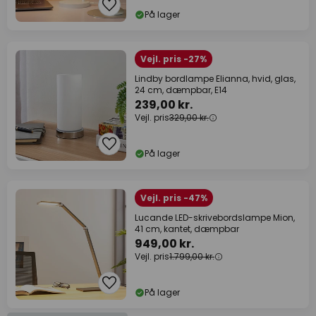
På lager
Vejl. pris -27%
Lindby bordlampe Elianna, hvid, glas,
24 cm, dæmpbar, E14
239,00 kr.
Vejl. pris
329,00 kr.
På lager
Vejl. pris -47%
Lucande LED-skrivebordslampe Mion,
41 cm, kantet, dæmpbar
949,00 kr.
Vejl. pris
1.799,00 kr.
På lager