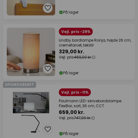
På lager
Vejl. pris -29%
Lindby bordlampe Ronja, højde 26 cm,
cremefarvet, tekstil
329,00 kr.
Vejl. pris
469,00 kr.
På lager
SPONSORERET
Vejl. pris -11%
Paulmann LED-skrivebordslampe
FlexBar, sort, 36 cm, CCT
659,00 kr.
Vejl. pris
747,00 kr.
På lager