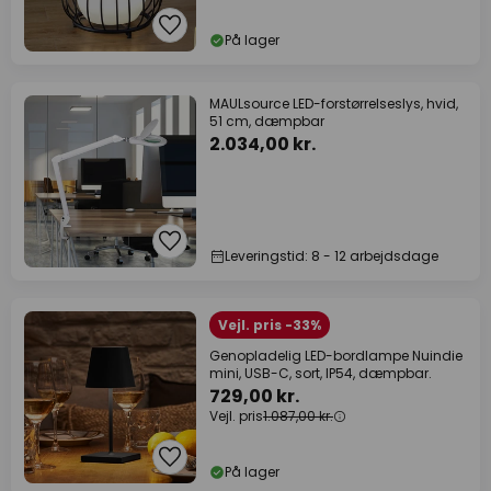
På lager
MAULsource LED-forstørrelseslys, hvid,
51 cm, dæmpbar
2.034,00 kr.
Leveringstid: 8 - 12 arbejdsdage
Vejl. pris -33%
Genopladelig LED-bordlampe Nuindie
mini, USB-C, sort, IP54, dæmpbar.
729,00 kr.
Vejl. pris
1.087,00 kr.
På lager