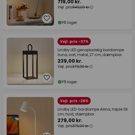
719,00 kr.
Vejl. pris
849,00 kr.
På lager
Vejl. pris -37%
Lindby LED genopladelig bordlampe
Iruna, sort, metal, 27 cm, dæmpbar.
239,00 kr.
Vejl. pris
379,00 kr.
På lager
Vejl. pris -26%
Lindby LED-bordlampe Ailina, højde 36
cm, hvid, dæmpbar
279,00 kr.
Vejl. pris
379,00 kr.