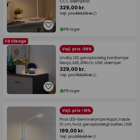
CCT, dæmpbar
329,00 kr.
Vejl. pris
469,00 kr.
På lager
Få tilbage
Vejl. pris -56%
Lindby LED genopladelig bordlampe
Nevijo, blå, Ø18cm, USB, dæmper
329,00 kr.
Vejl. pris
759,00 kr.
På lager
Vejl. pris -16%
Prios LED-klemmelampe Najari, højde
51 cm, hvid, genopladeligt batteri, USB
199,00 kr.
Vejl. pris
239,00 kr.