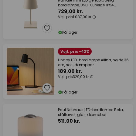
Nuindie mini LED genopladelig
bordlampe, USB-C, beige, IP54,
dæmpbar
729,00 kr.
Vejl. pris
1.087,00 kr.
På lager
Vejl. pris -42%
Lindby LED-bordlampe Ailina, højde 36
cm, sort, dæmpbar
189,00 kr.
Vejl. pris
329,00 kr.
På lager
Paul Neuhaus LED-bordlampe Bota,
stålfarvet, glas, dæmpbar
511,00 kr.