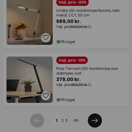
Vejl. pris -33%
Lindby LED-bordlampe Nyxaris, sølv,
metal, CCT, 50 cm
569,00 kr.
Vejl. pris
849,00 kr.
På lager
Vejl. pris -19%
Prios Tamarin LED-bordlampe, kan
dæmpes, sort
379,00 kr.
Vejl. pris
469,00 kr.
På lager
Side
1
2
3
...
45
Forrige
Næste