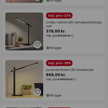
På lager
Vejl. pris -27%
Lindby Valtorin LED-skrivebordslampe,
sort
379,00 kr.
Vejl. pris
519,00 kr.
På lager
Vejl. pris -39%
Lucande Wasko LED-bordlampe
659,00 kr.
Vejl. pris
1.089,00 kr.
På lager