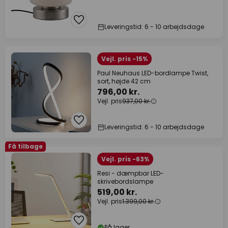
Leveringstid: 6 - 10 arbejdsdage
Vejl. pris -15%
Paul Neuhaus LED-bordlampe Twist,
sort, højde 42 cm
796,00 kr.
Vejl. pris
937,00 kr.
Leveringstid: 6 - 10 arbejdsdage
Få tilbage
Vejl. pris -63%
Resi - dæmpbar LED-
skrivebordslampe
519,00 kr.
Vejl. pris
1.399,00 kr.
På lager