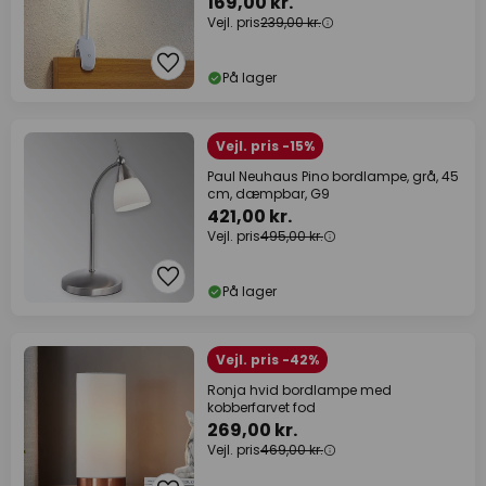
169,00 kr.
Vejl. pris
239,00 kr.
På lager
Vejl. pris -15%
Paul Neuhaus Pino bordlampe, grå, 45
cm, dæmpbar, G9
421,00 kr.
Vejl. pris
495,00 kr.
På lager
Vejl. pris -42%
Ronja hvid bordlampe med
kobberfarvet fod
269,00 kr.
Vejl. pris
469,00 kr.