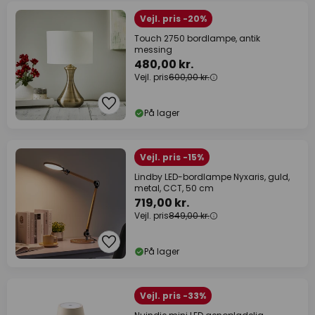
Vejl. pris -20%
Touch 2750 bordlampe, antik
messing
480,00 kr.
Vejl. pris
600,00 kr.
På lager
Vejl. pris -15%
Lindby LED-bordlampe Nyxaris, guld,
metal, CCT, 50 cm
719,00 kr.
Vejl. pris
849,00 kr.
På lager
Vejl. pris -33%