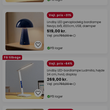
Vejl. pris -31%
Lindby LED genopladelig bordlampe
Nevijo, blå, Ø20cm, USB, dæmper
519,00 kr.
Vejl. pris
759,00 kr.
På lager
Få tilbage
Vejl. pris -64%
Lindby LED-bordlampe Ludmilla, højde
34 cm, hvid, display
269,00 kr.
Vejl. pris
759,00 kr.
På lager