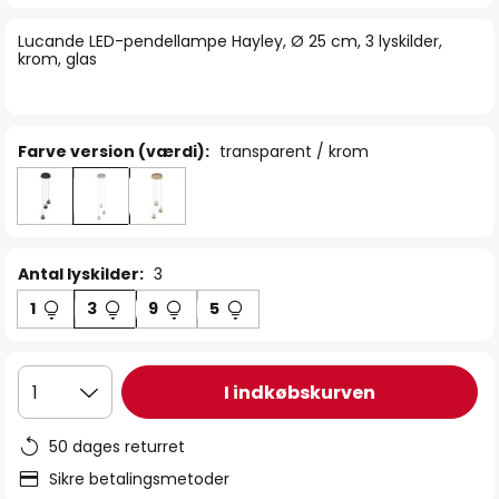
billedgalleriet
Lucande LED-pendellampe Hayley, Ø 25 cm, 3 lyskilder,
krom, glas
Farve version (værdi):
transparent / krom
Antal lyskilder:
3
1
3
9
5
I indkøbskurven
1
50 dages returret
Sikre betalingsmetoder