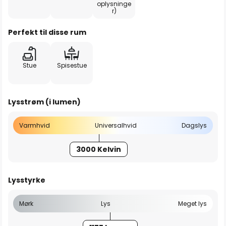
oplysninge
r)
Perfekt til disse rum
Stue
Spisestue
Lysstrøm (i lumen)
Varmhvid
Universalhvid
Dagslys
3000 Kelvin
Lysstyrke
Mørk
Lys
Meget lys