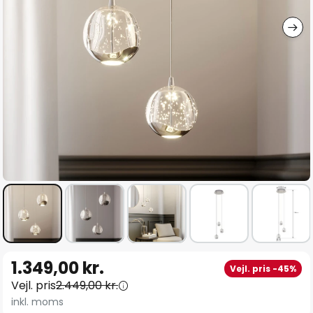
Gå
1.349,00 kr.
Vejl. pris -45%
til
Vejl. pris
2.449,00 kr.
starten
inkl. moms
af