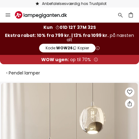
Anbefalelsesværdig hos Trustpilot
Skip
to
Content
Kun
01D 12T 37M 32S
Ekstra rabat: 10% fra 799 kr. | 13% fra 1099 kr.
på næsten
alt
Kode:
WOW26
Kopier
WOW ugen:
op til 70%
Pendel lamper
Gå
til
slutningen
af
billedgalleriet