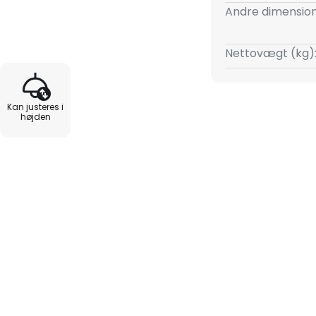
m er særligt velegnet til at
Andre dimension
Nettovægt (kg)
Kan justeres i
højden