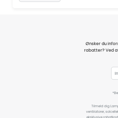
Ønsker du infor
rabatter? Ved at
*Be
Tilmeld dig Lam
ventilatorer, solce
eksklusive rabatko