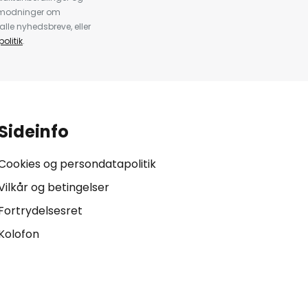
anmodninger om
alle nyhedsbreve, eller
olitik
.
Sideinfo
Cookies og persondatapolitik
Vilkår og betingelser
Fortrydelsesret
Kolofon