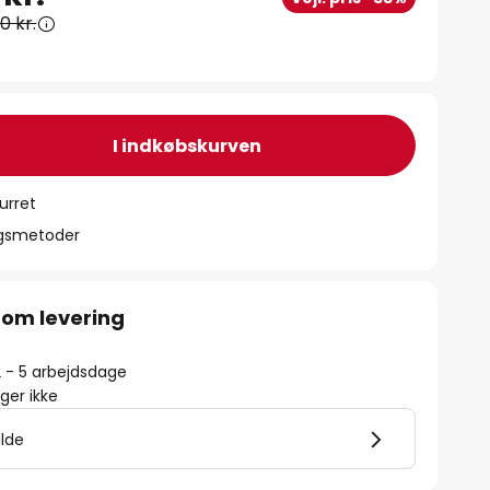
0 kr.
I indkøbskurven
urret
ngsmetoder
 om levering
2 - 5 arbejdsdage
er ikke
ilde