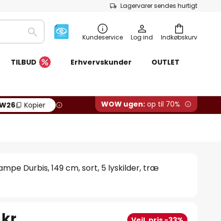
Lagervarer sendes hurtigt
Søg
Kundeservice
Log ind
Indkøbskurv
TILBUD
Erhvervskunder
OUTLET
WOW ugen:
op til 70%
W26
Kopier
mpe Durbis, 149 cm, sort, 5 lyskilder, træ
 kr.
Vejl. pris -33%