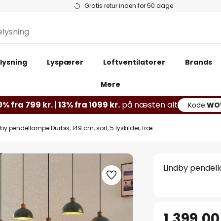
Gratis retur inden for 50 dage
lysning
Lyspærer
Loftventilatorer
Brands
Mere
% fra 799 kr. | 13% fra 1099 kr.
på næsten alt
Kode:
WO
by pendellampe Durbis, 149 cm, sort, 5 lyskilder, træ
Lindby pendella
1.399,00