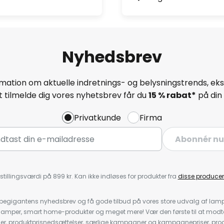
Nyhedsbrev
mation om aktuelle indretnings- og belysningstrends, eksk
 tilmelde dig vores nyhetsbrev får du
15 % rabat*
på din 
Privatkunde
Firma
Abonnér nu
stillingsværdi på 899 kr. Kan ikke indløses for produkter fra
disse producen
pegigantens nyhedsbrev og få gode tilbud på vores store udvalg af lamp
llelamper, smart home-produkter og meget mere! Vær den første til at mo
der, produktprisnedsættelser, særlige kampagner og kampagnepriser, pro