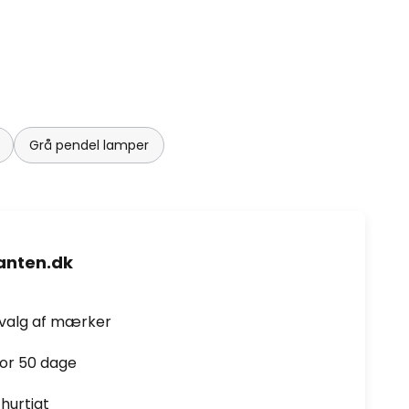
Grå pendel lamper
nten.dk
dvalg af mærker
for 50 dage
hurtigt