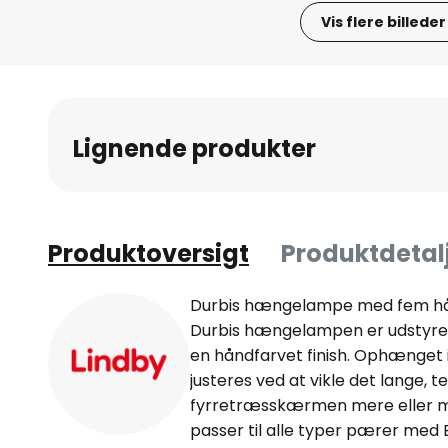
Vis flere billeder
Gå
til
starten
af
Lignende produkter
billedgalleriet
Produktoversigt
Produktdetal
Durbis hængelampe med fem h
Durbis hængelampen er udsty
en håndfarvet finish. Ophænget 
justeres ved at vikle det lange,
fyrretræsskærmen mere eller mi
passer til alle typer pærer med E