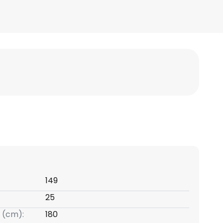
149
25
 (cm):
180