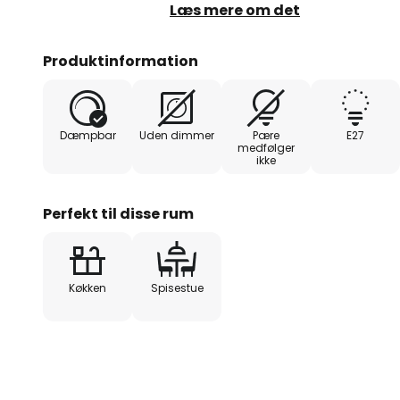
fleksibelt og alsidigt armatur, so
Læs mere om det
oplyse et langbord.
Produktinformation
Dæmpbar
Uden dimmer
Pære
E27
medfølger
ikke
Perfekt til disse rum
Køkken
Spisestue