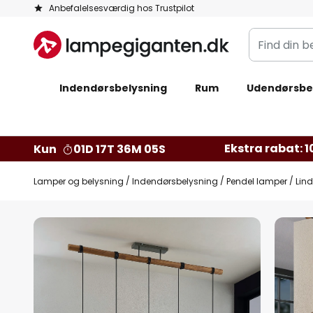
Skip
Anbefalelsesværdig hos Trustpilot
to
Find
Content
din
belysning
Indendørsbelysning
Rum
Udendørsbe
Ekstra rabat: 10
Kun
01D 17T 36M 04S
Lamper og belysning
Indendørsbelysning
Pendel lamper
Lind
Gå
til
slutningen
af
billedgalleriet