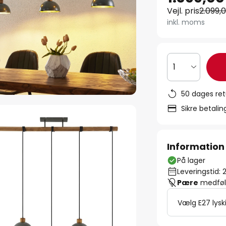
Vejl. pris
2.099,0
inkl. moms
1
50 dages ret
Sikre betali
Information
På lager
Leveringstid: 
Pære
medfølg
Vælg E27 lysk