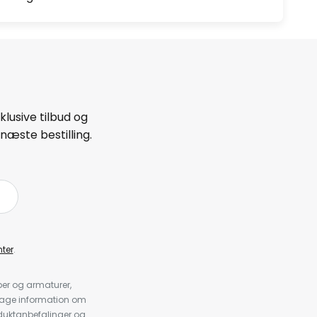
lusive tilbud og
næste bestilling.
ter
.
er og armaturer,
dtage information om
duktanbefalinger og