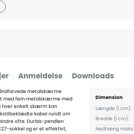
jer
Anmeldelse
Downloads
åndfarvede metalskærme
Dimension
ret med fem metalskærme med
i hver enkelt skærm kan
Længde (i cm):
 tekstilbeklædte kabel rundt om
Bredde (i cm):
ndre ofte. Durbis-pendlen
27-sokkel og er et effektivt,
Nedhæng maks.