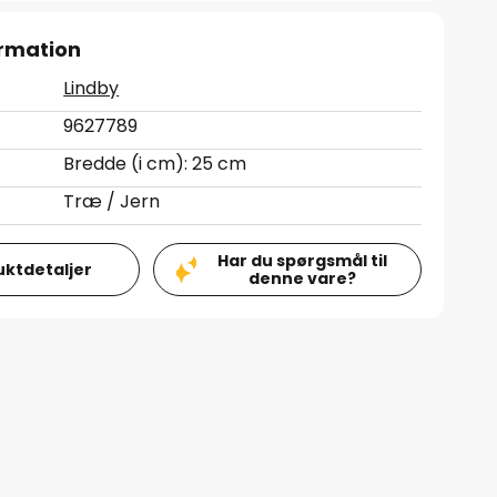
rmation
Lindby
9627789
Bredde (i cm): 25 cm
Træ / Jern
Har du spørgsmål til
uktdetaljer
denne vare?