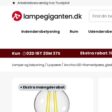
Skip
Anbefalelsesværdig hos Trustpilot
to
Find
Content
din
belysning
Indendørsbelysning
Rum
Udendørsbe
Ekstra rabat: 10
Kun
02D 16T 20M 36S
Lamper og belysning
Lyspærer
Arcchio LED-filamentpære, glødet
Gå
til
+ Ekstra mængderabat
slutningen
af
billedgalleriet