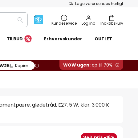
Lagervarer sendes hurtigt
Søg
Kundeservice
Log ind
Indkøbskurv
TILBUD
Erhvervskunder
OUTLET
WOW ugen:
op til 70%
W26
Kopier
lamentpære, glødetråd, E27, 5 W, klar, 3.000 K
.
Vejl. pris -16%