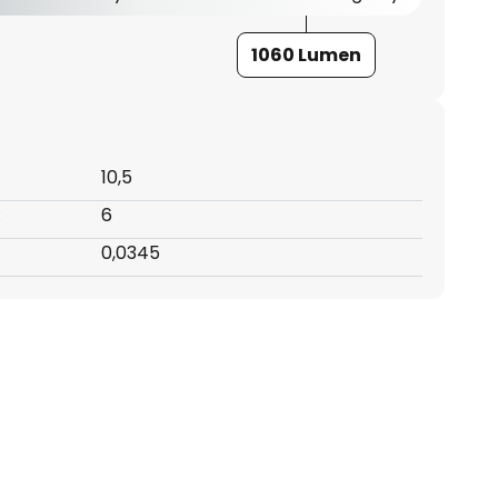
1060 Lumen
10,5
:
6
:
0,0345