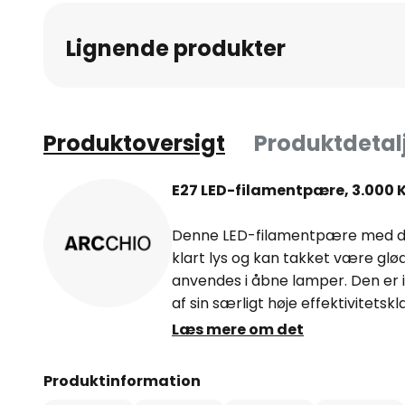
Lignende produkter
Produktoversigt
Produktdetal
E27 LED-filamentpære, 3.000 K,
Denne LED-filamentpære med den
klart lys og kan takket være gl
anvendes i åbne lamper. Den er
af sin særligt høje effektivitetskl
Læs mere om det
- varmhvidt lys (3.000 K)
Produktinformation
- høj lang holdbarhed på antal t