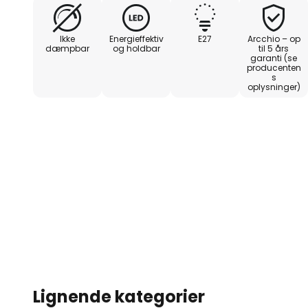
tændingscyklusser)
Ikke
Energieffektiv
E27
Arcchio – op
- særlig god energiklasse A
dæmpbar
og holdbar
til 5 års
garanti (se
producenten
s
oplysninger)
Lignende kategorier