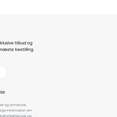
lusive tilbud og
næste bestilling.
ter
.
er og armaturer,
dtage information om
duktanbefalinger og