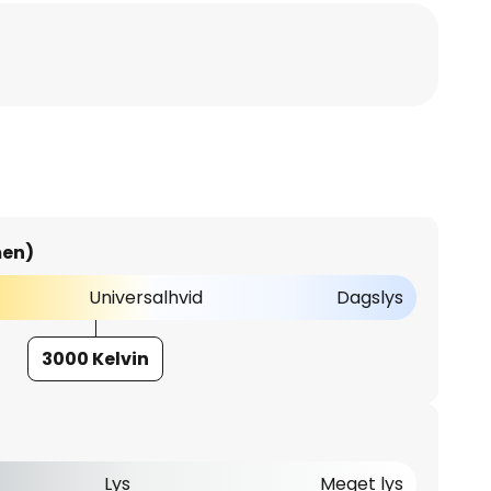
men)
Universalhvid
Dagslys
3000 Kelvin
Lys
Meget lys