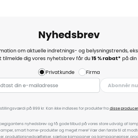
Nyhedsbrev
mation om aktuelle indretnings- og belysningstrends, eksk
 tilmelde dig vores nyhetsbrev får du
15 % rabat*
på din 
Privatkunde
Firma
Abonnér nu
stillingsværdi på 899 kr. Kan ikke indløses for produkter fra
disse producen
pegigantens nyhedsbrev og få gode tilbud på vores store udvalg af lamp
llelamper, smart home-produkter og meget mere! Vær den første til at mo
der, produktprisnedsættelser, særlige kampagner og kampagnepriser, pro