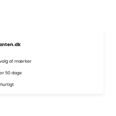
nten.dk
dvalg af mærker
for 50 dage
hurtigt