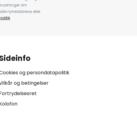
anmodninger om
alle nyhedsbreve, eller
olitik
.
Sideinfo
Cookies og persondatapolitik
Vilkår og betingelser
Fortrydelsesret
Kolofon