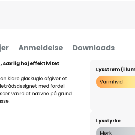
jer
Anmeldelse
Downloads
 særlig høj effektivitet
Lysstrøm (i lu
 klare glaskugle afgiver et
Varmhvid
ødetrådsdesignet med fordel
 især værd at nævne på grund
asse.
Lysstyrke
ænd/sluk (op til 100.000
Mørk