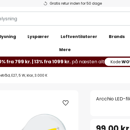
Gratis retur inden for 50 dage
lysning
Lyspærer
Loftventilatorer
Brands
Mere
% fra 799 kr. | 13% fra 1099 kr.
på næsten alt
Kode:
WO
råd, E27, 5 W, klar, 3.000 K
Arcchio LED-fi
99,00 kr