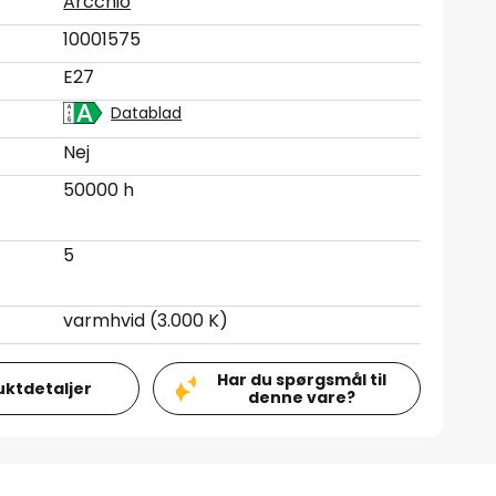
Arcchio
10001575
E27
Datablad
Nej
50000 h
5
varmhvid (3.000 K)
Har du spørgsmål til
uktdetaljer
denne vare?