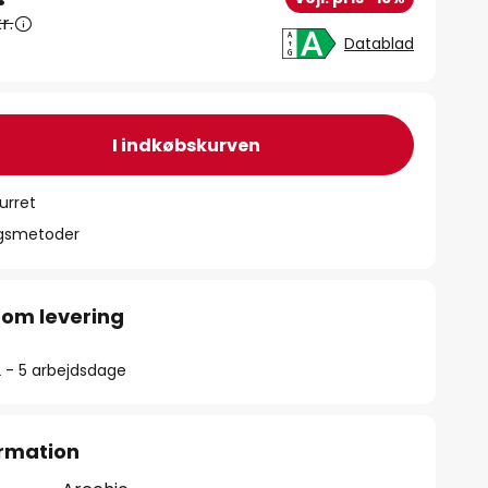
r.
Datablad
I indkøbskurven
urret
ngsmetoder
 om levering
2 - 5 arbejdsdage
rmation