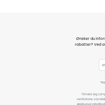
Ønsker du infor
rabatter? Ved at
*Be
Tilmeld dig Lam
ventilatorer, solce
eksklusive rabatko