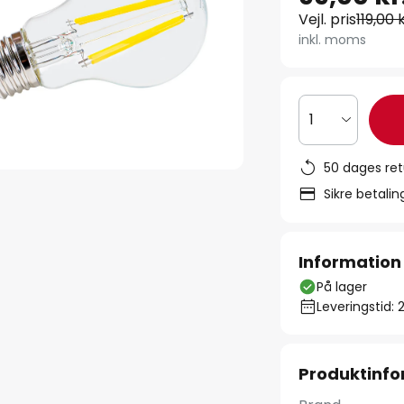
Vejl. pris
119,00 k
inkl. moms
1
50 dages ret
Sikre betali
Information
På lager
Leveringstid: 
Produktinfo