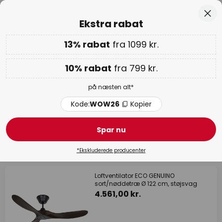
Anbefalelsesværdig hos Trustpilot
Skip
Luk
Ekstra rabat
to
Content
13% rabat
fra 1099 kr.
Kun
00D 17T 50M 49S
Ekstra rabat: 10% fra 799 kr. | 13% fra 1099 kr.
på næsten
alt
10% rabat
fra 799 kr.
Kode:
WOW26
Kopier
på næsten alt*
WOW ugen:
op til 70%
Kode:
WOW26
Kopier
CasaFan
Spar nu
51 produkter
Filter
*Ekskluderede producenter
Loftventilator ECO GENUINO
sort/nøddetræ Ø 122 cm, støjsvag
4.561,00 kr.