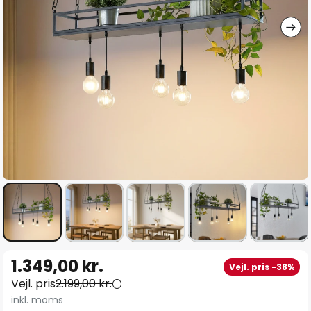
Gå
1.349,00 kr.
Vejl. pris -38%
til
Vejl. pris
2.199,00 kr.
starten
inkl. moms
af