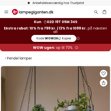
Anbefalelsesværdig hos Trustpilot
Skip
to
Content
Kun
02D 19T 05M 33S
Ekstra rabat: 10% fra 799 kr. | 13% fra 1099 kr.
på næsten
alt
Kode:
WOW26
Kopier
WOW ugen:
op til 70%
Pendel lamper
Gå
til
slutningen
af
billedgalleriet