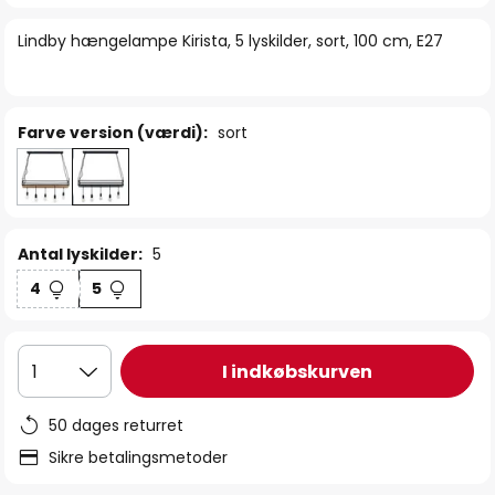
billedgalleriet
Lindby hængelampe Kirista, 5 lyskilder, sort, 100 cm, E27
Farve version (værdi):
sort
Antal lyskilder:
5
4
5
I indkøbskurven
1
50 dages returret
Sikre betalingsmetoder