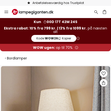
Anbefalelsesværdig hos Trustpilot
Skip
to
Content
Kun
00D 17T 42M 24S
Ekstra rabat: 10% fra 799 kr. | 13% fra 1099 kr.
på næsten
alt
Kode:
WOW26
Kopier
WOW ugen:
op til 70%
Bordlamper
Gå
til
slutningen
af
billedgalleriet