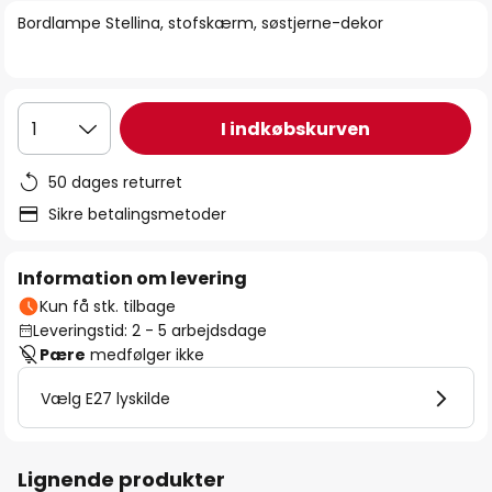
billedgalleriet
Bordlampe Stellina, stofskærm, søstjerne-dekor
I indkøbskurven
1
50 dages returret
Sikre betalingsmetoder
Information om levering
Kun få stk. tilbage
Leveringstid: 2 - 5 arbejdsdage
Pære
medfølger ikke
Vælg E27 lyskilde
Lignende produkter