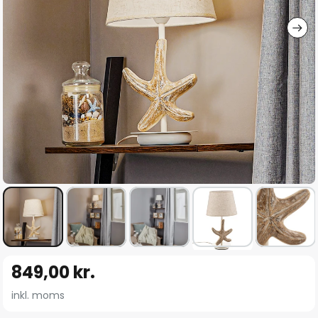
Gå
849,00 kr.
til
starten
inkl. moms
af