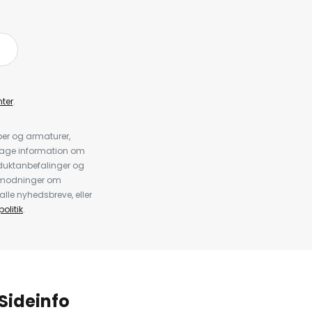
ter
.
er og armaturer,
dtage information om
duktanbefalinger og
anmodninger om
alle nyhedsbreve, eller
olitik
.
Sideinfo