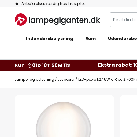
Skip
Anbefalelsesværdig hos Trustpilot
to
Find
Content
din
belysning
Indendørsbelysning
Rum
Udendørsbe
Ekstra rabat: 10
Kun
01D 18T 50M 10S
Lamper og belysning
Lyspærer
LED-pære E27 5W dråbe 2.700K
Gå
til
slutningen
af
billedgalleriet