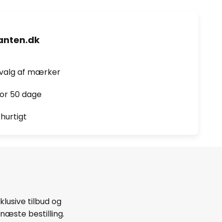
nten.dk
dvalg af mærker
for 50 dage
hurtigt
lusive tilbud og
næste bestilling.