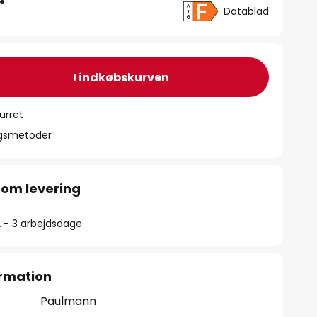
Datablad
I indkøbskurven
urret
ngsmetoder
 om levering
2 - 3 arbejdsdage
rmation
Paulmann