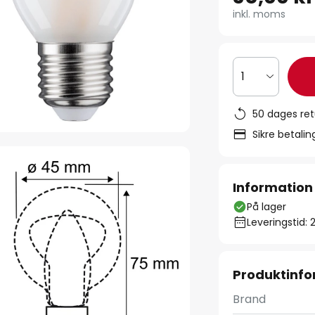
inkl. moms
1
50 dages ret
Sikre betali
Information
På lager
Leveringstid: 
Produktinfo
Brand