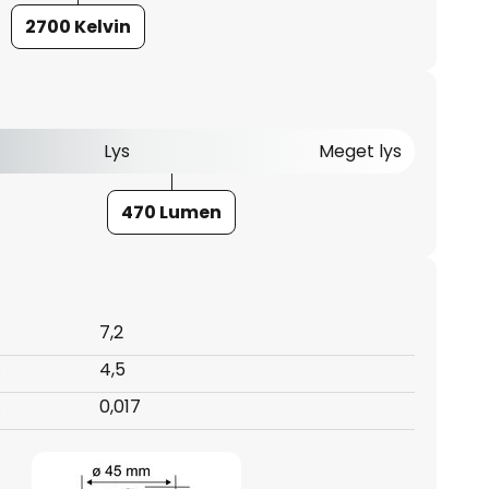
2700 Kelvin
Lys
Meget lys
470 Lumen
7,2
:
4,5
:
0,017