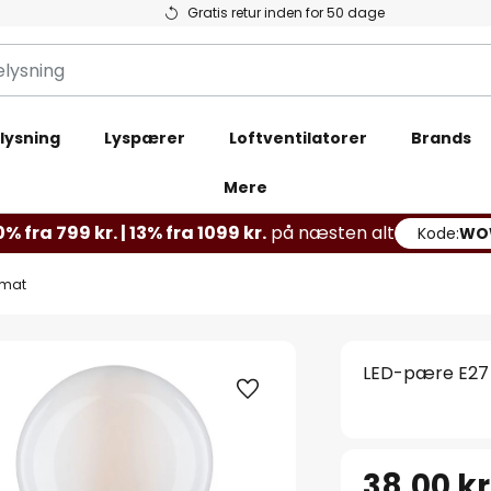
Gratis retur inden for 50 dage
lysning
Lyspærer
Loftventilatorer
Brands
Mere
% fra 799 kr. | 13% fra 1099 kr.
på næsten alt
Kode:
WO
 mat
LED-pære E27
38,00 kr