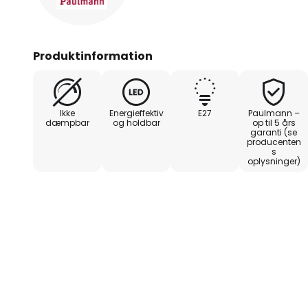
Produktinformation
Ikke
Energieffektiv
E27
Paulmann –
dæmpbar
og holdbar
op til 5 års
garanti (se
producenten
s
oplysninger)