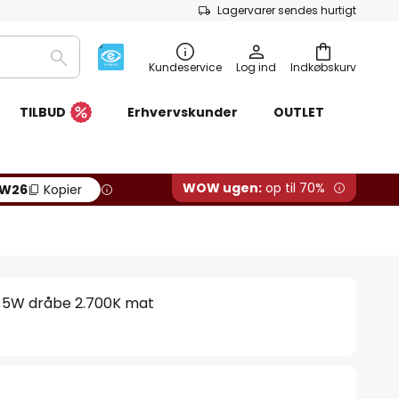
Lagervarer sendes hurtigt
Søg
Kundeservice
Log ind
Indkøbskurv
TILBUD
Erhvervskunder
OUTLET
WOW ugen:
op til 70%
W26
Kopier
 5W dråbe 2.700K mat
.