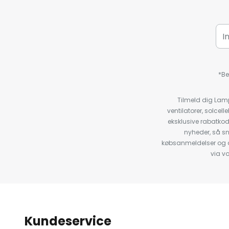
*Be
Tilmeld dig Lam
ventilatorer, solce
eksklusive rabatko
nyheder, så s
købsanmeldelser og anb
via v
Kundeservice