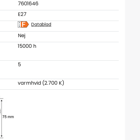
7601646
E27
Datablad
Nej
15000 h
5
varmhvid (2.700 K)