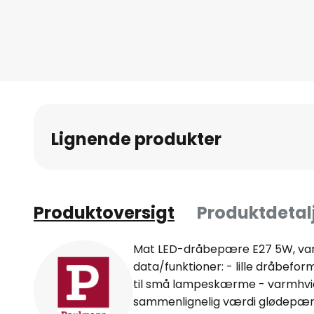
Lignende produkter
Produktoversigt
Produktdetal
Mat LED-dråbepære E27 5W, var
data/funktioner: - lille dråbefo
til små lampeskærme - varmhvid 
sammenlignelig værdi glødepæ