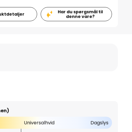
Har du spørgsmål til
uktdetaljer
denne vare?
men)
Universalhvid
Dagslys