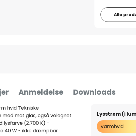
Alle prod
jer
Anmeldelse
Downloads
m hvid Tekniske
Lysstrøm (i lu
rm med mat glas, også velegnet
lysfarve (2.700 K) -
Varmhvid
re 40 W - ikke dæmpbar