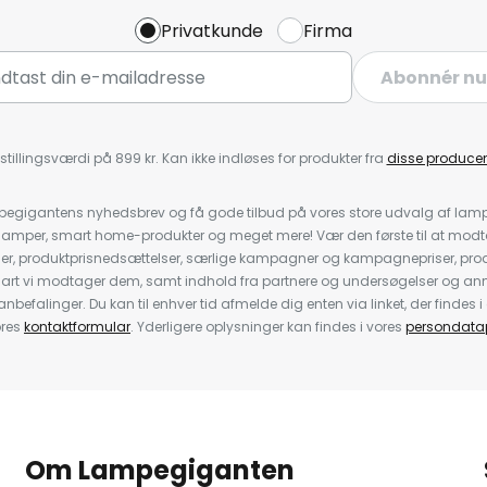
Privatkunde
Firma
Abonnér nu
stillingsværdi på 899 kr. Kan ikke indløses for produkter fra
disse producen
pegigantens nyhedsbrev og få gode tilbud på vores store udvalg af lamp
llelamper, smart home-produkter og meget mere! Vær den første til at mo
der, produktprisnedsættelser, særlige kampagner og kampagnepriser, pro
nart vi modtager dem, samt indhold fra partnere og undersøgelser og 
efalinger. Du kan til enhver tid afmelde dig enten via linket, der findes i 
ores
kontaktformular
. Yderligere oplysninger kan findes i vores
persondatap
Om Lampegiganten