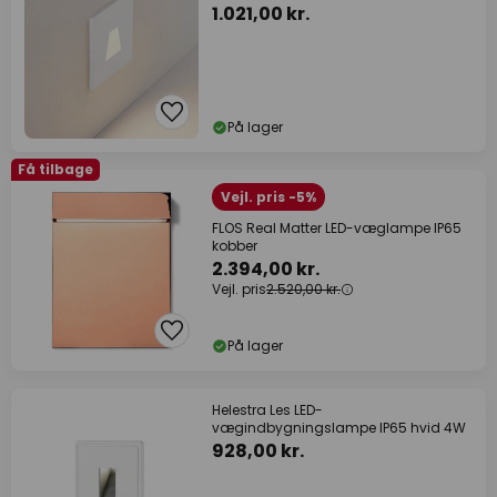
CCT
1.021,00 kr.
På lager
Få tilbage
Vejl. pris -5%
FLOS Real Matter LED-væglampe IP65
kobber
2.394,00 kr.
Vejl. pris
2.520,00 kr.
På lager
Helestra Les LED-
vægindbygningslampe IP65 hvid 4W
928,00 kr.