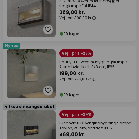
SLV Brick Downunder indbygget
væglampe E14 IP44
369,00 kr.
Vejl. pris
398,00 kr.
På lager
Nyhed
Vejl. pris -28%
Lindby LED-vægindbygningslampe
Alune, hvid, buet, 8x8 cm, IP65
199,00 kr.
Vejl. pris
279,00 kr.
På lager
+ Ekstra mængderabat
Vejl. pris -24%
Lucande LED-vægindbygningslampe
Tavion, 25 cm, antracit, IP65
469,00 kr.