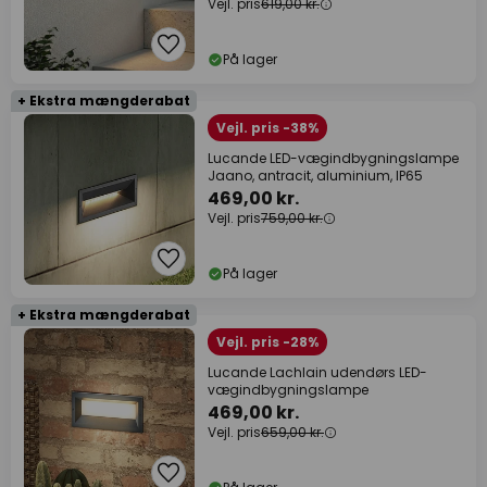
Vejl. pris
619,00 kr.
På lager
+ Ekstra mængderabat
Vejl. pris -38%
Lucande LED-vægindbygningslampe
Jaano, antracit, aluminium, IP65
469,00 kr.
Vejl. pris
759,00 kr.
På lager
+ Ekstra mængderabat
Vejl. pris -28%
Lucande Lachlain udendørs LED-
vægindbygningslampe
469,00 kr.
Vejl. pris
659,00 kr.