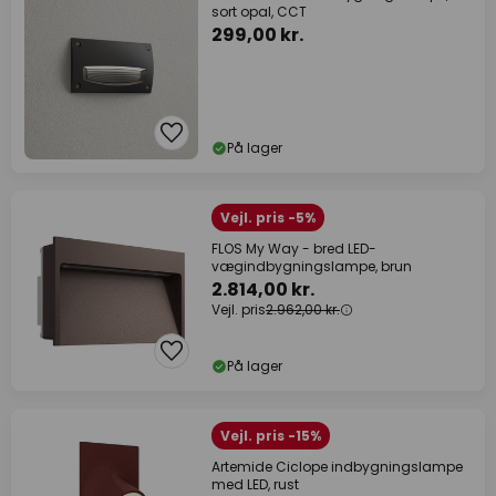
sort opal, CCT
299,00 kr.
På lager
Vejl. pris -5%
FLOS My Way - bred LED-
vægindbygningslampe, brun
2.814,00 kr.
Vejl. pris
2.962,00 kr.
På lager
Vejl. pris -15%
Artemide Ciclope indbygningslampe
med LED, rust