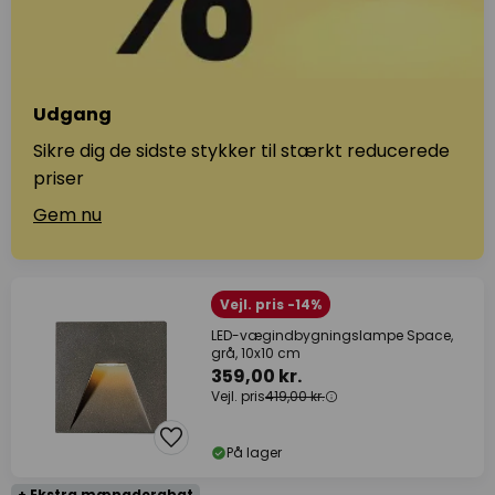
Udgang
Sikre dig de sidste stykker til stærkt reducerede
priser
Gem nu
Vejl. pris -14%
LED-vægindbygningslampe Space,
grå, 10x10 cm
359,00 kr.
Vejl. pris
419,00 kr.
På lager
+ Ekstra mængderabat