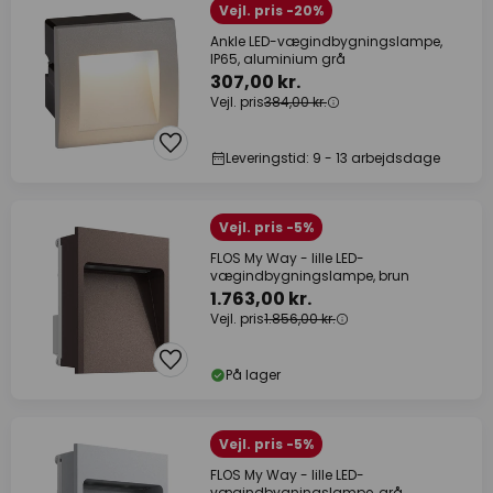
Vejl. pris -20%
Ankle LED-vægindbygningslampe,
IP65, aluminium grå
307,00 kr.
Vejl. pris
384,00 kr.
Leveringstid: 9 - 13 arbejdsdage
Vejl. pris -5%
FLOS My Way - lille LED-
vægindbygningslampe, brun
1.763,00 kr.
Vejl. pris
1.856,00 kr.
På lager
Vejl. pris -5%
FLOS My Way - lille LED-
vægindbygningslampe, grå