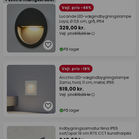
Vejl. pris -46%
Lucande LED-vægindbygningslampe
Loya, Ø 11,5 cm, grå, IP54
329,00 kr.
Vejl. pris
619,00 kr.
På lager
Vejl. pris -16%
Arcchio LED-vægindbygningslampe
Zamo, hvid, 11 cm, metal, IP65
519,00 kr.
Vejl. pris
619,00 kr.
På lager
Indbygningsarmatur Nina IP55
sort/opal 19 cm R7S CCT kunstharpiks