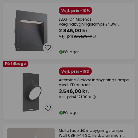
Vejl. pris -10%
LEDS-C4 Micenas
vægindbygningslampe 24,8W
antracit
2.845,00 kr.
Vejl. pris
3.161,00 kr.
På lager
Få tilbage
Vejl. pris -15%
Artemide Ciclope indbygningslampe
med LED antracit
3.546,00 kr.
Vejl. pris
4.171,00 kr.
På lager
Molto Luce LED indbygningslampe
Wall 68R IP44 SQ, hvid, aluminium,