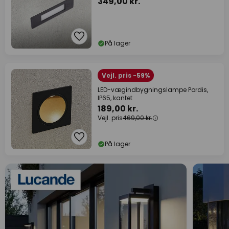
349,00 kr.
På lager
Vejl. pris -59%
LED-vægindbygningslampe Pordis,
IP65, kantet
189,00 kr.
Vejl. pris
469,00 kr.
På lager