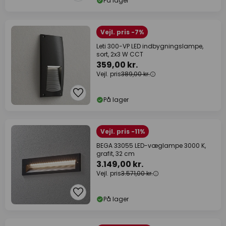
På lager
Vejl. pris -7%
Leti 300-VP LED indbygningslampe,
sort, 2x3 W CCT
359,00 kr.
Vejl. pris
389,00 kr.
På lager
Vejl. pris -11%
BEGA 33055 LED-væglampe 3000 K,
grafit, 32 cm
3.149,00 kr.
Vejl. pris
3.571,00 kr.
På lager