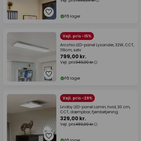
Vejl. pris
1.399,00 kr.
På lager
Vejl. pris -15%
Arcchio LED-panel Lysander, 32W, CCT,
119cm, sølv
799,00 kr.
Vejl. pris
949,00 kr.
På lager
Vejl. pris -29%
Lindby LED-panel Lamin, hvid, 30 cm,
CCT, dæmpbar, fjernbetjening
329,00 kr.
Vejl. pris
469,00 kr.
På lager