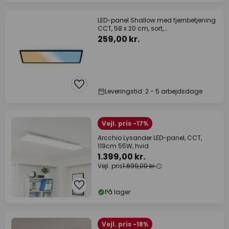
LED-panel Shallow med fjernbetjening
CCT, 58 x 20 cm, sort,
baggrundsbelysning
259,00 kr.
Leveringstid: 2 - 5 arbejdsdage
Vejl. pris -17%
Arcchio Lysander LED-panel, CCT,
119cm 55W, hvid
1.399,00 kr.
Vejl. pris
1.699,00 kr.
På lager
Vejl. pris -18%