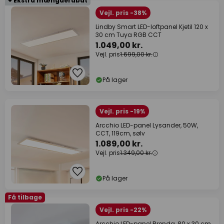
+ Ekstra mængderabat
Vejl. pris -38%
Lindby Smart LED-loftpanel Kjetil 120 x
30 cm Tuya RGB CCT
1.049,00 kr.
Vejl. pris
1.699,00 kr.
På lager
Vejl. pris -19%
Arcchio LED-panel Lysander, 50W,
CCT, 119cm, sølv
1.089,00 kr.
Vejl. pris
1.349,00 kr.
På lager
Få tilbage
Vejl. pris -22%
Arcchio LED-panel Brenda, 80 x 30 cm,