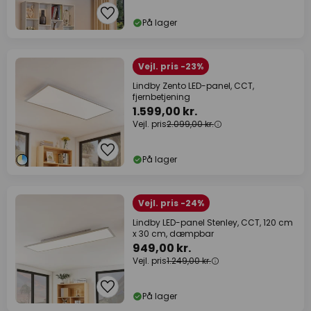
På lager
Vejl. pris -23%
Lindby Zento LED-panel, CCT,
fjernbetjening
1.599,00 kr.
Vejl. pris
2.099,00 kr.
På lager
Vejl. pris -24%
Lindby LED-panel Stenley, CCT, 120 cm
x 30 cm, dæmpbar
949,00 kr.
Vejl. pris
1.249,00 kr.
På lager