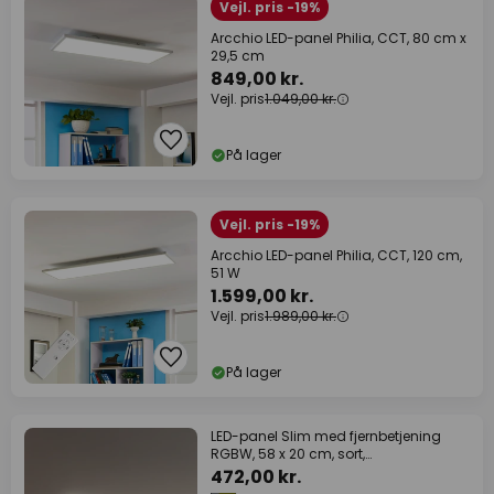
Vejl. pris -19%
Arcchio LED-panel Philia, CCT, 80 cm x
29,5 cm
849,00 kr.
Vejl. pris
1.049,00 kr.
På lager
Vejl. pris -19%
Arcchio LED-panel Philia, CCT, 120 cm,
51 W
1.599,00 kr.
Vejl. pris
1.989,00 kr.
På lager
LED-panel Slim med fjernbetjening
RGBW, 58 x 20 cm, sort,
baggrundsbelysning
472,00 kr.