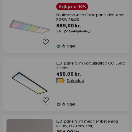
Vejl. pris -10%
Paulmann Atria Shine panel dim krom
RGBW 58x20
669,00 kr.
Vejl. pris
747,00 kr.
På lager
LED-panel Slim sort ultraflad CCT, 59 x
20 cm
459,00 kr.
Datablad
På lager
LED-panel Slim med fjernbetjening
RGBW, Ø 29 cm, sort,
baggrundsbelysning