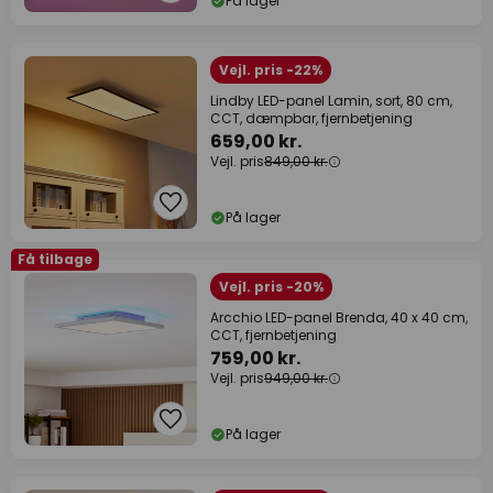
På lager
Vejl. pris -22%
Lindby LED-panel Lamin, sort, 80 cm,
CCT, dæmpbar, fjernbetjening
659,00 kr.
Vejl. pris
849,00 kr.
På lager
Få tilbage
Vejl. pris -20%
Arcchio LED-panel Brenda, 40 x 40 cm,
CCT, fjernbetjening
759,00 kr.
Vejl. pris
949,00 kr.
På lager