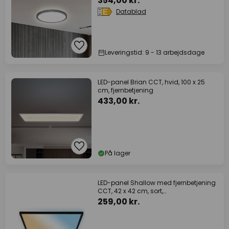
354,00 kr.
Datablad
Leveringstid: 9 - 13 arbejdsdage
LED-panel Brian CCT, hvid, 100 x 25
cm, fjernbetjening
433,00 kr.
På lager
LED-panel Shallow med fjernbetjening
CCT, 42 x 42 cm, sort,
baggrundsbelysning
259,00 kr.