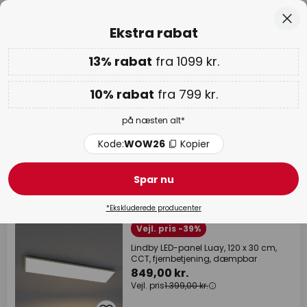
Anbefalelsesværdig hos Trustpilot
Skip
Luk
Ekstra rabat
to
Content
13% rabat
fra 1099 kr.
Ekstra rabat: 10% fra 799 kr. | 13% fra 1099 kr.
på næsten
alt
Kode:
WOW26
Kopier
10% rabat
fra 799 kr.
WOW ugen:
op til 70%
på næsten alt*
Led panel med fjernbetjening
Kode:
WOW26
Kopier
Spar nu
74 produkter
Filter
1
*Ekskluderede producenter
Vejl. pris -39%
Lindby LED-panel Luay, 120 x 30 cm,
CCT, fjernbetjening, dæmpbar
849,00 kr.
Vejl. pris
1.399,00 kr.