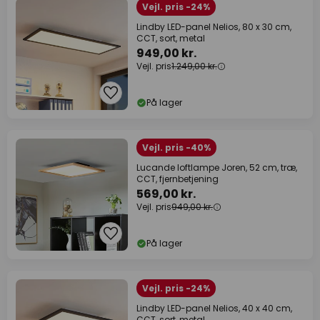
Vejl. pris -24%
Lindby LED-panel Nelios, 80 x 30 cm,
CCT, sort, metal
949,00 kr.
Vejl. pris
1.249,00 kr.
På lager
Vejl. pris -40%
Lucande loftlampe Joren, 52 cm, træ,
CCT, fjernbetjening
569,00 kr.
Vejl. pris
949,00 kr.
På lager
Vejl. pris -24%
Lindby LED-panel Nelios, 40 x 40 cm,
CCT, sort, metal