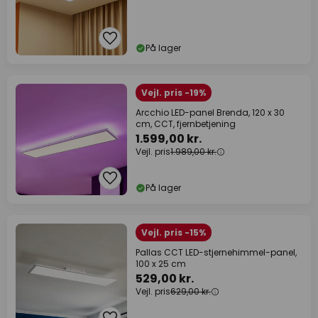
På lager
Vejl. pris -19%
Arcchio LED-panel Brenda, 120 x 30
cm, CCT, fjernbetjening
1.599,00 kr.
Vejl. pris
1.989,00 kr.
På lager
Vejl. pris -15%
Pallas CCT LED-stjernehimmel-panel,
100 x 25 cm
529,00 kr.
Vejl. pris
629,00 kr.