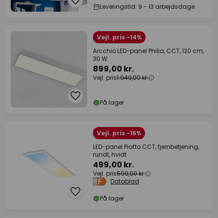
Leveringstid: 9 - 13 arbejdsdage
Vejl. pris -14%
Arcchio LED-panel Philia, CCT, 120 cm,
30 W
899,00 kr.
Vejl. pris
1.049,00 kr.
På lager
Vejl. pris -16%
LED-panel Piatto CCT, fjernbetjening,
rundt, hvidt
499,00 kr.
Vejl. pris
599,00 kr.
Datablad
På lager