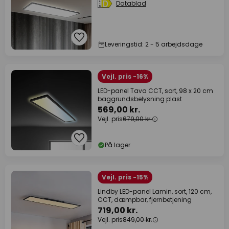
Datablad
Leveringstid: 2 - 5 arbejdsdage
Vejl. pris -16%
LED-panel Tava CCT, sort, 98 x 20 cm
baggrundsbelysning plast
569,00 kr.
Vejl. pris
679,00 kr.
På lager
Vejl. pris -15%
Lindby LED-panel Lamin, sort, 120 cm,
CCT, dæmpbar, fjernbetjening
719,00 kr.
Vejl. pris
849,00 kr.