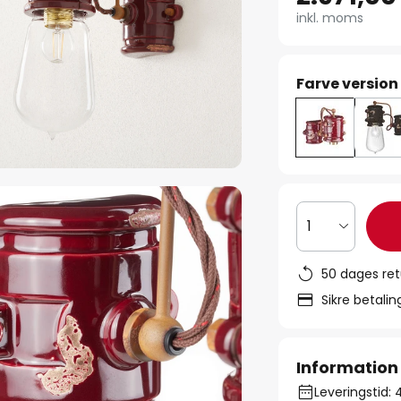
inkl. moms
Farve version
1
50 dages ret
Sikre betali
Information
Leveringstid: 