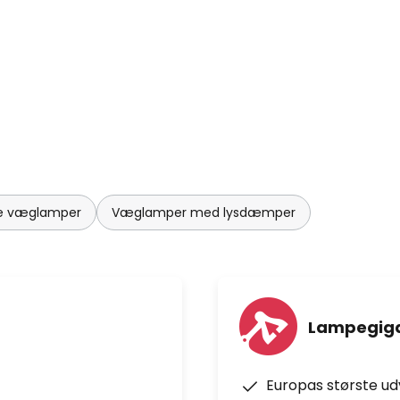
e væglamper
Væglamper med lysdæmper
Lampegiga
Europas største u