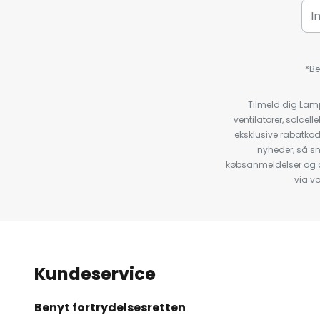
*Be
Tilmeld dig Lam
ventilatorer, solce
eksklusive rabatko
nyheder, så s
købsanmeldelser og anb
via v
Kundeservice
Benyt fortrydelsesretten