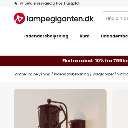
Skip
Anbefalelsesværdig hos Trustpilot
to
Find
Content
din
belysning
Indendørsbelysning
Rum
Udendørsbe
Ekstra rabat: 10% fra 799 kr.
Lamper og belysning
Indendørsbelysning
Væglamper
Vinta
Gå
til
slutningen
af
billedgalleriet