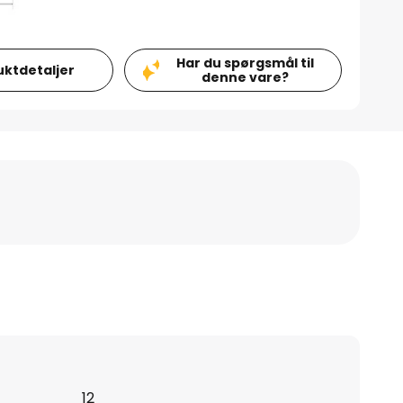
Har du spørgsmål til
uktdetaljer
denne vare?
12