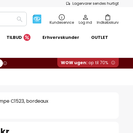
Lagervarer sendes hurtigt
Søg
Kundeservice
Log ind
Indkøbskurv
TILBUD
Erhvervskunder
OUTLET
WOW ugen:
op til 70%
mpe C1523, bordeaux
 kr.