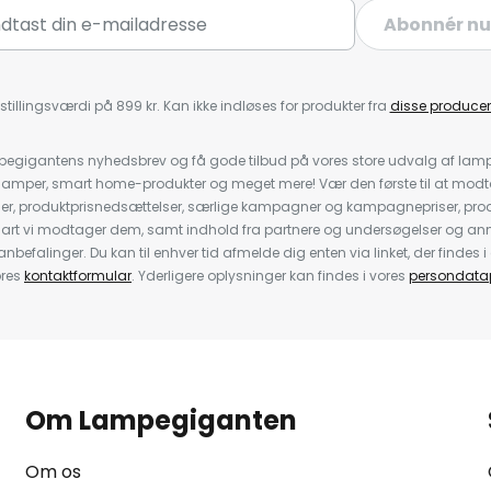
Abonnér nu
stillingsværdi på 899 kr. Kan ikke indløses for produkter fra
disse producen
pegigantens nyhedsbrev og få gode tilbud på vores store udvalg af lamp
llelamper, smart home-produkter og meget mere! Vær den første til at mo
der, produktprisnedsættelser, særlige kampagner og kampagnepriser, pro
nart vi modtager dem, samt indhold fra partnere og undersøgelser og 
efalinger. Du kan til enhver tid afmelde dig enten via linket, der findes i 
ores
kontaktformular
. Yderligere oplysninger kan findes i vores
persondatap
Om Lampegiganten
Om os