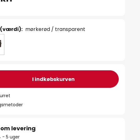
 (værdi):
mørkerød / transparent
I indkøbskurven
urret
ngsmetoder
 om levering
4 - 5 uger