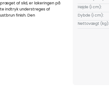
præget af slid, er lakeringen på
Højde (i cm):
tte indtryk understreges af
ustbrun finish. Den
Dybde (i cm):
art glas i en rustik form.
Nettovægt (kg)
lde kan C1523 være rent
 direkte lyskilde - håndlavet i