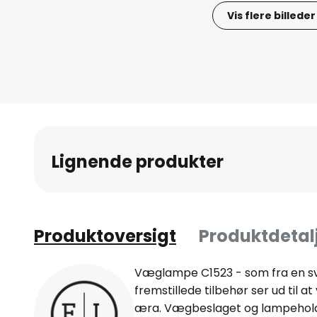
Vis flere billeder
Gå
til
starten
af
billedgalleriet
Lignende produkter
Produktoversigt
Produktdetal
Væglampe C1523 - som fra en svu
fremstillede tilbehør ser ud til at
æra. Vægbeslaget og lampehol