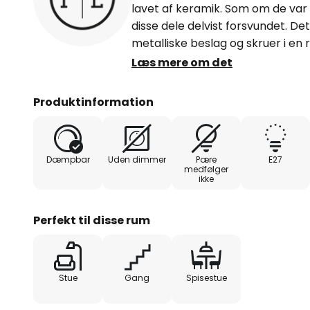
lavet af keramik. Som om de var 
disse dele delvist forsvundet. De
metalliske beslag og skruer i en r
nedadvendte skærm er lavet af kl
Læs mere om det
Afhængigt af den anvendte lyski
dekorativ eller også en funktionel
Produktinformation
Italien
Dæmpbar
Uden dimmer
Pære
E27
medfølger
ikke
Perfekt til disse rum
Stue
Gang
Spisestue