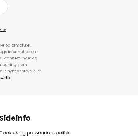
ter
.
er og armaturer,
dtage information om
duktanbefalinger og
anmodninger om
alle nyhedsbreve, eller
olitik
.
Sideinfo
Cookies og persondatapolitik