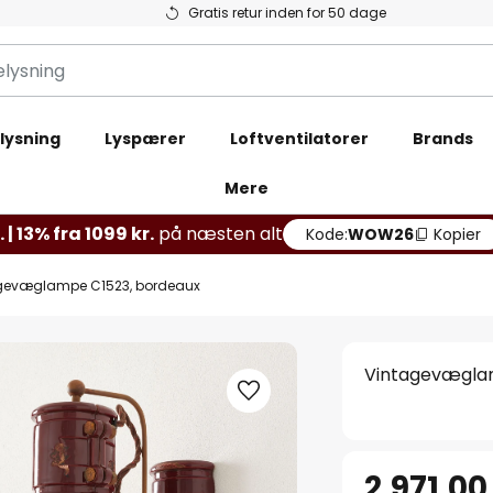
Gratis retur inden for 50 dage
lysning
Lyspærer
Loftventilatorer
Brands
Mere
 | 13% fra 1099 kr.
på næsten alt
Kode:
WOW26
Kopier
gevæglampe C1523, bordeaux
Vintagevægla
2.971,00