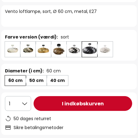
billedgalleriet
Vento loftlampe, sort, Ø 60 cm, metal, E27
Farve version (værdi):
sort
Diameter (i cm):
60 cm
60 cm
50 cm
40 cm
I indkøbskurven
1
50 dages returret
Sikre betalingsmetoder