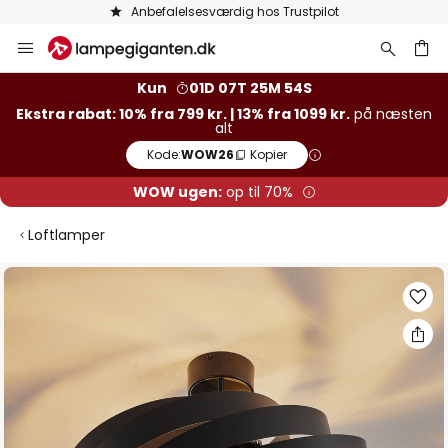
Anbefalelsesværdig hos Trustpilot
Skip
to
Content
Kun
01D 07T 25M 53S
Ekstra rabat: 10% fra 799 kr. | 13% fra 1099 kr.
på næsten
alt
Kode:
WOW26
Kopier
WOW ugen:
op til 70%
Loftlamper
Gå
til
slutningen
af
billedgalleriet