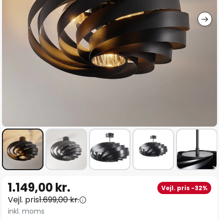
Gå
1.149,00 kr.
Vejl. pris -32%
til
Vejl. pris
1.699,00 kr.
starten
inkl. moms
af