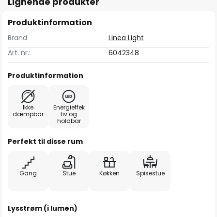
Lignende produkter
Produktinformation
Brand
Linea Light
Art. nr.:
6042348
Produktinformation
Ikke
Energieffek
dæmpbar
tiv og
holdbar
Perfekt til disse rum
Gang
Stue
Køkken
Spisestue
Lysstrøm (i lumen)