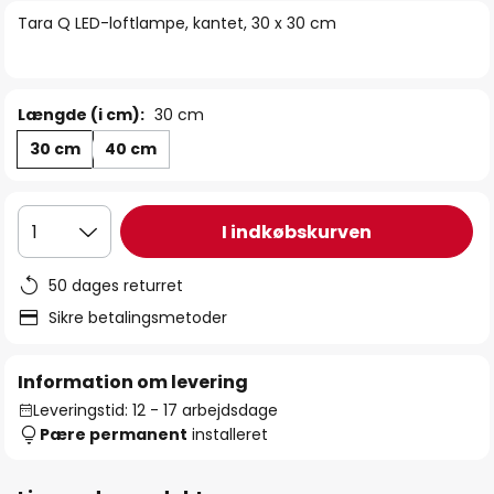
billedgalleriet
Tara Q LED-loftlampe, kantet, 30 x 30 cm
Længde (i cm):
30 cm
30 cm
40 cm
I indkøbskurven
1
50 dages returret
Sikre betalingsmetoder
Information om levering
Leveringstid: 12 - 17 arbejdsdage
Pære permanent
installeret