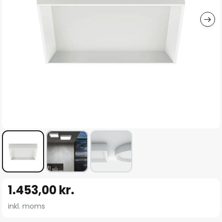
Gå
1.453,00 kr.
til
starten
inkl. moms
af