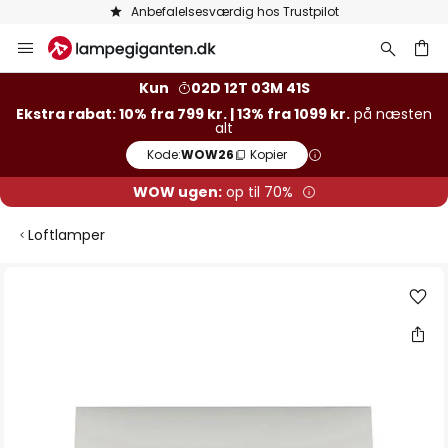
Anbefalelsesværdig hos Trustpilot
Skip
to
Content
Kun
02D 12T 03M 40S
Ekstra rabat: 10% fra 799 kr. | 13% fra 1099 kr.
på næsten
alt
Kode:
WOW26
Kopier
WOW ugen:
op til 70%
Loftlamper
Gå
til
slutningen
af
billedgalleriet