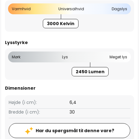
Varmhvid
Universalhvid
Dagslys
3000 Kelvin
Lysstyrke
Mørk
Lys
Meget lys
2450 Lumen
Dimensioner
Højde (i cm):
6,4
Bredde (i cm):
30
Har du spørgsmål til denne vare?