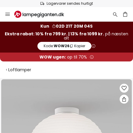
Lagervarer sendes hurtigt
Skip
to
Content
Kun
02D 21T 20M 03S
Ekstra rabat: 10% fra 799 kr. | 13% fra 1099 kr.
på næsten
alt
Kode:
WOW26
Kopier
WOW ugen:
op til 70%
Loftlamper
Gå
til
slutningen
af
billedgalleriet