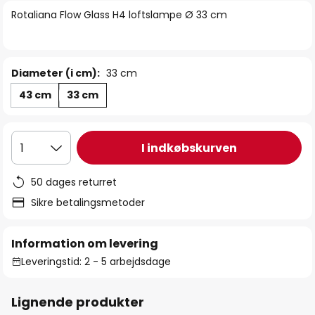
billedgalleriet
Rotaliana Flow Glass H4 loftslampe Ø 33 cm
Diameter (i cm):
33 cm
43 cm
33 cm
I indkøbskurven
1
50 dages returret
Sikre betalingsmetoder
Information om levering
Leveringstid: 2 - 5 arbejdsdage
Lignende produkter