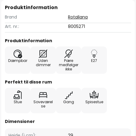
Produktinformation
Brand
Rotaliana
Art. nr.:
8005271
Produktinformation
Dæmpbar
Uden
Pære
E27
dimmer
medfølger
ikke
Perfekt til disse rum
Stue
Soveværel
Gang
Spisestue
se
Dimensioner
Højde (i cm):
29