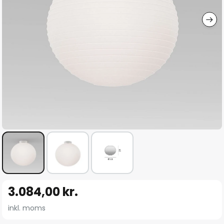
Gå
3.084,00 kr.
til
starten
inkl. moms
af